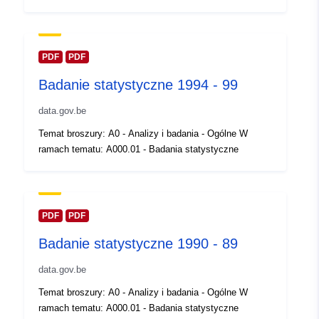
Zaktualizowano dane.europa.eu:
30 July 2026
Przestrzenne:
Współrzędne:
[ [ 2.54, 51.51
PDF
PDF
], [ 6.41, 51.51 ], [ 6.41, 49.49
Badanie statystyczne 1994 - 99
], [ 2.54, 49.49 ], [ 2.54, 51.51
] ]
data.gov.be
Typ:
Polygon
Temat broszury: A0 - Analizy i badania - Ogólne W
ramach tematu: A000.01 - Badania statystyczne
Identyfikatory:
Q11846#ID
uriRef:
http://data.europa.eu/88u/dataset/
id
PDF
PDF
Badanie statystyczne 1990 - 89
Prawa dostępu:
public
data.gov.be
Temporal
01 January 1994
Temat broszury: A0 - Analizy i badania - Ogólne W
coverage:
 -
31 December 1994
ramach tematu: A000.01 - Badania statystyczne