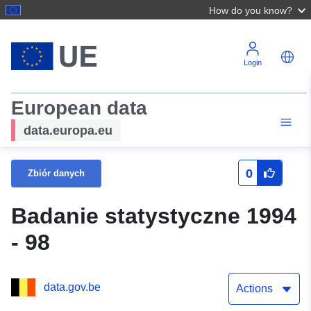
How do you know?
Login
European data
data.europa.eu
0
Zbiór danych
Badanie statystyczne 1994
- 98
data.gov.be
Actions