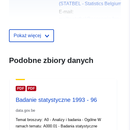
(STATBEL - Statistics Belgium)
E-mail:
mailto:statbel@economie.fgov.be
Strona główna:
https://statbel.fgov.be/
Pokaż więcej
Punkt
Statbel (Generaldirektion
kontaktowy:
Statistik - Statistics Belgium)
Podobne zbiory danych
E-mail:
mailto:statbel@economie.fgov.be
URL:
https://statbel.fgov.be/fr
https://statbel.fgov.be/de
PDF
PDF
https://statbel.fgov.be/en
Badanie statystyczne 1993 - 96
https://statbel.fgov.be/nl
data.gov.be
Zapis katalogu:
Dodany do data.europa.eu:
14
Temat broszury: A0 - Analizy i badania - Ogólne W
February 2024
ramach tematu: A000.01 - Badania statystyczne