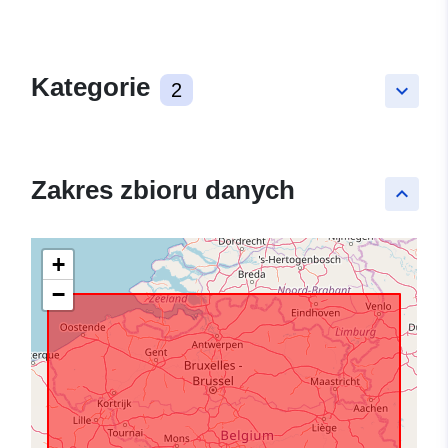
Kategorie
2
keyboard_arrow_down
Zakres zbioru danych
keyboard_arrow_up
+
−