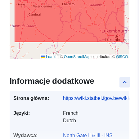
Leaflet
|
©
OpenStreetMap
contributors ©
GISCO
Informacje dodatkowe
keyboard_arrow_up
Strona główna:
https://wiki.statbel.fgov.be/wiki/It
Języki:
French
Dutch
Wydawca:
North Gate II & III - INS