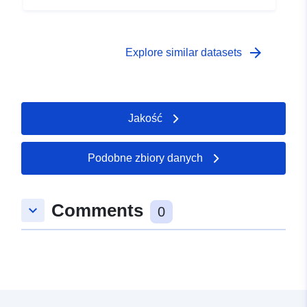
arrow_forward
Explore similar datasets
Jakość
Podobne zbiory danych
Comments
keyboard_arrow_down
0