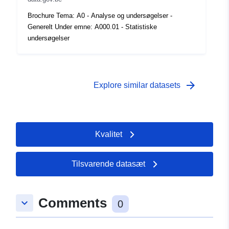
Tidsmæssig
01 January 1995
Brochure Tema: A0 - Analyse og undersøgelser -
dækning:
 -
31 December 1995
Generelt Under emne: A000.01 - Statistiske
undersøgelser
arrow_forward
Explore similar datasets
Kvalitet
Tilsvarende datasæt
Comments
keyboard_arrow_down
0