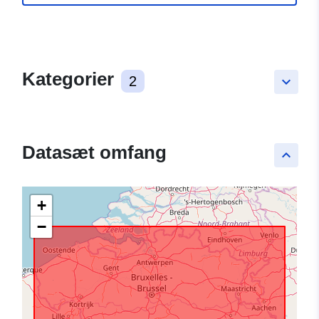
Kategorier
2
keyboard_arrow_down
Datasæt omfang
keyboard_arrow_up
+
−