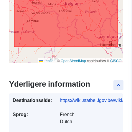
Leaflet
|
©
OpenStreetMap
contributors ©
GISCO
Yderligere information
keyboard_arrow_up
Destinationsside:
https://wiki.statbel.fgov.be/wiki/It
Sprog:
French
Dutch