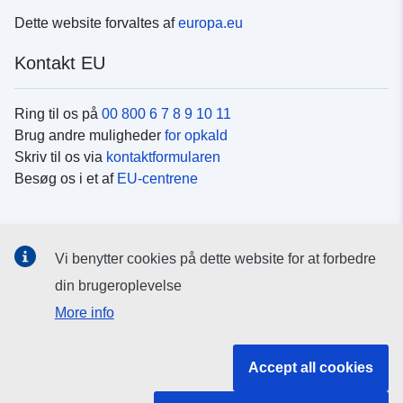
Dette website forvaltes af
europa.eu
Kontakt EU
Ring til os på
00 800 6 7 8 9 10 11
Brug andre muligheder
for opkald
Skriv til os via
kontaktformularen
Besøg os i et af
EU-centrene
Sociale medier
Vi benytter cookies på dette website for at forbedre
Søg efter EU's sider på
sociale medier
din brugeroplevelse
More info
EU-institutioner og -organer
Accept all cookies
Søg efter alle EU-institutioner og -organer