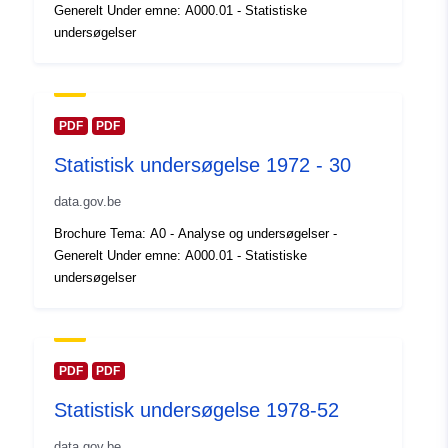
Generelt Under emne: A000.01 - Statistiske
kataloger:
February 2024
undersøgelser
Opdateret på data.europa.eu:
30 July 2026
Fysiske:
Koordinater:
[ [ 2.54, 51.51 ],
PDF
PDF
[ 6.41, 51.51 ], [ 6.41, 49.49 ],
Statistisk undersøgelse 1972 - 30
[ 2.54, 49.49 ], [ 2.54, 51.51 ]
]
data.gov.be
Type:
Polygon
Brochure Tema: A0 - Analyse og undersøgelser -
Generelt Under emne: A000.01 - Statistiske
Identifikatorer:
Q11851#ID
undersøgelser
uriRef:
http://data.europa.eu/88u/dataset/
id
PDF
PDF
Adgangsrettighe
public
Statistisk undersøgelse 1978-52
der:
data.gov.be