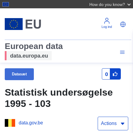
How do you know?
Log ind
European data
data.europa.eu
0
Datasæt
Statistisk undersøgelse
1995 - 103
data.gov.be
Actions