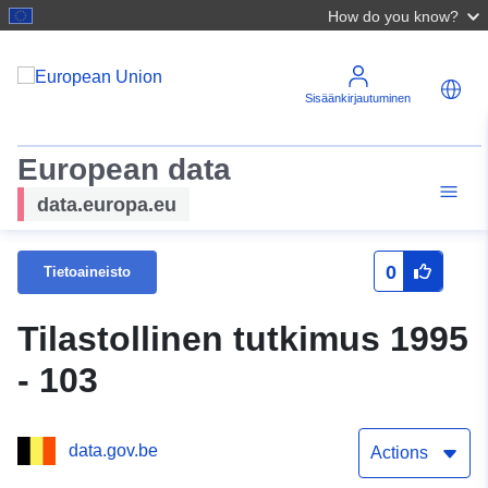
How do you know?
Sisäänkirjautuminen
European data
data.europa.eu
0
Tietoaineisto
Tilastollinen tutkimus 1995
- 103
data.gov.be
Actions