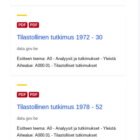
Päivitetty data.europa.eu:
30
July 2026
Alueellinen:
Koordinaatit:
[ [ 2.54, 51.51 ],
PDF
PDF
[ 6.41, 51.51 ], [ 6.41, 49.49 ],
Tilastollinen tutkimus 1972 - 30
[ 2.54, 49.49 ], [ 2.54, 51.51 ]
]
data.gov.be
Tyyppi:
Polygon
Esitteen teema: A0 - Analyysit ja tutkimukset - Yleistä
Aihealue: A000.01 - Tilastolliset tutkimukset
Tunnisteet:
Q11851#ID
uriRef:
http://data.europa.eu/88u/dataset/
id
PDF
PDF
Tilastollinen tutkimus 1978 - 52
Käyttöoikeudet:
public
data.gov.be
Ajallinen
01 January 1995
Esitteen teema: A0 - Analyysit ja tutkimukset - Yleistä
kattavuus:
 -
31 December 1995
Aihealue: A000.01 - Tilastolliset tutkimukset