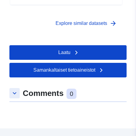
arrow_forward
Explore similar datasets
Laatu
Samankaltaiset tietoaineistot
Comments
keyboard_arrow_down
0