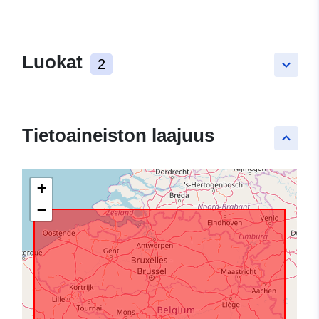
Luokat
2
keyboard_arrow_down
Tietoaineiston laajuus
keyboard_arrow_up
+
−