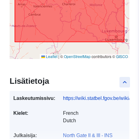
Leaflet
|
©
OpenStreetMap
contributors ©
GISCO
Lisätietoja
keyboard_arrow_up
Laskeutumissivu:
https://wiki.statbel.fgov.be/wiki/It
Kielet:
French
Dutch
Julkaisija:
North Gate II & III - INS