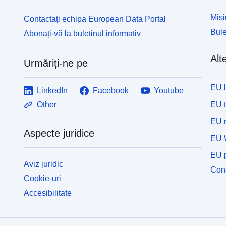
Misi
Contactați echipa European Data Portal
Bule
Abonați-vă la buletinul informativ
Alte
Urmăriți-ne pe
EU 
LinkedIn
Facebook
Youtube
EU 
Other
EU r
Aspecte juridice
EU 
EU p
Aviz juridic
Cone
Cookie-uri
Accesibilitate