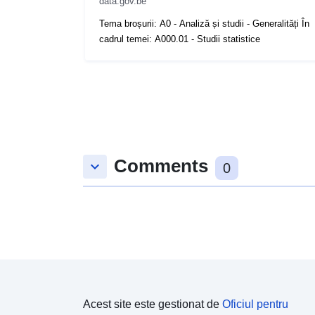
data.gov.be
Tema broșurii: A0 - Analiză și studii - Generalități În
cadrul temei: A000.01 - Studii statistice
Comments
keyboard_arrow_down
0
Acest site este gestionat de
Oficiul pentru