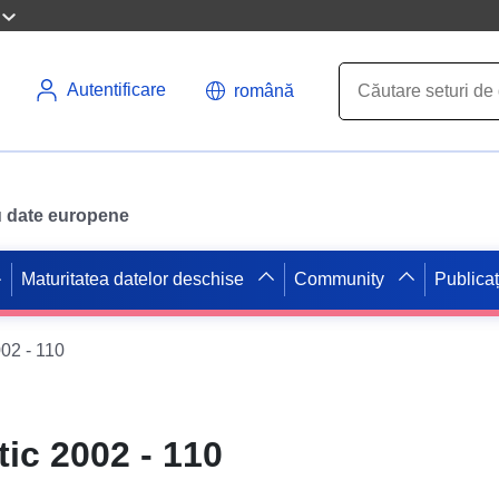
Autentificare
română
ru date europene
Maturitatea datelor deschise
Community
Publicaț
002 - 110
tic 2002 - 110