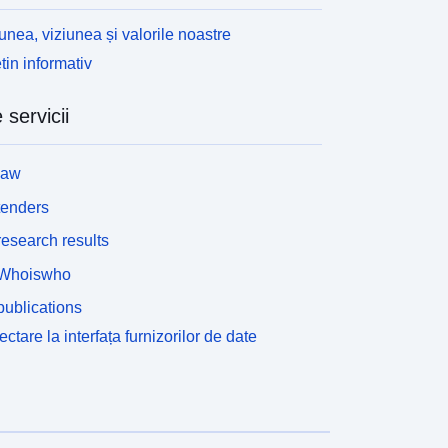
unea, viziunea și valorile noastre
tin informativ
 servicii
law
tenders
esearch results
Whoiswho
ublications
ctare la interfața furnizorilor de date