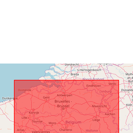
Spațial:
Identificatori:
uriRef:
Drepturi de
acces:
Acoperire