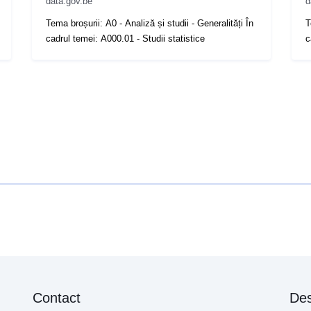
data.gov.be
d
Tema broșurii: A0 - Analiză și studii - Generalități În
T
cadrul temei: A000.01 - Studii statistice
c
Contact
Des