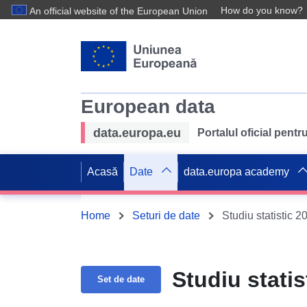
How do you know?
An official website of the European Union
European data
data.europa.eu
Portalul oficial pent
Acasă
Date
data.europa academy
Home
Seturi de date
Studiu statistic 2
Studiu statis
Set de date