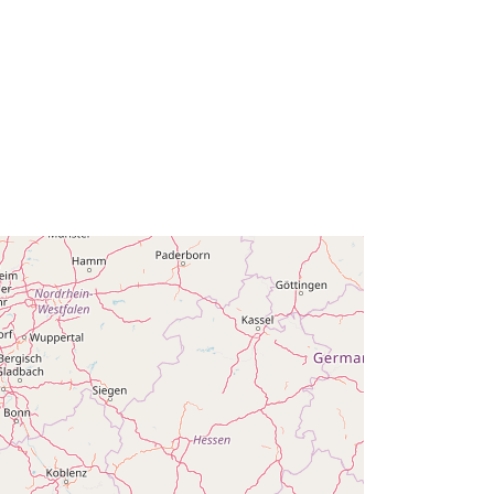
2024
Informații actualizate la data a.europa.eu:
30 July 2026
Coordonate:
[ [ 2.54, 51.51 ], [ 6.41,
51.51 ], [ 6.41, 49.49 ], [ 2.54, 49.49 ],
[ 2.54, 51.51 ] ]
Tip:
Polygon
Q11858#ID
http://data.europa.eu/88u/dataset/q1
1858-id
public
01 January 2002