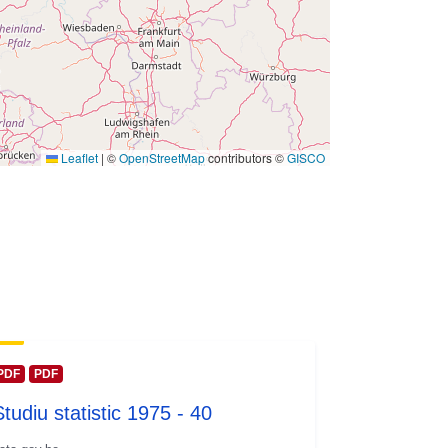
 -
31 December 2002
Leaflet
|
©
OpenStreetMap
contributors ©
GISCO
PDF
PDF
Studiu statistic 1975 - 40