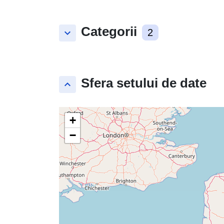
Categorii
keyboard_arrow_down
2
Sfera setului de date
keyboard_arrow_up
+
−