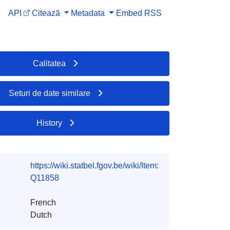
API
Citează
Metadata
Embed
RSS
Calitatea
Seturi de date similare
History
https://wiki.statbel.fgov.be/wiki/Item:
Q11858
French
Dutch