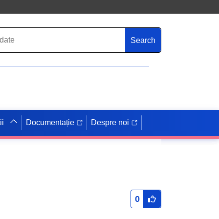
Search
ii
Documentație
Despre noi
0