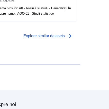
ata.gov.be
ema broșurii: A0 - Analiză și studii - Generalități În
adrul temei: A000.01 - Studii statistice
arrow_forward
Explore similar datasets
pre noi