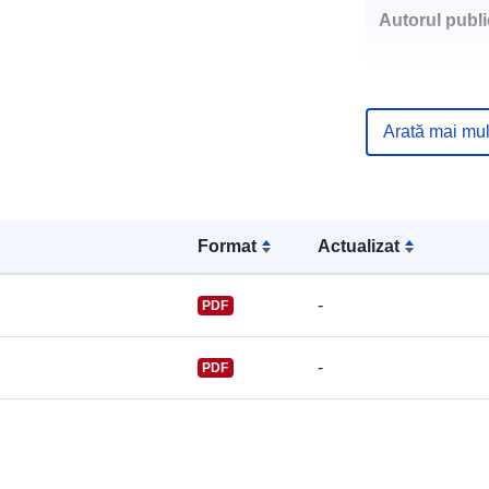
Autorul public
Arată mai mul
Puncte de
contact:
Format
Actualizat
-
PDF
-
PDF
Registru cata