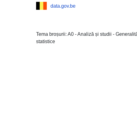
data.gov.be
Tema broșurii: A0 - Analiză și studii - Generalit
statistice