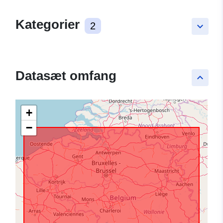
Kategorier
2
keyboard_arrow_down
Datasæt omfang
keyboard_arrow_up
+
−