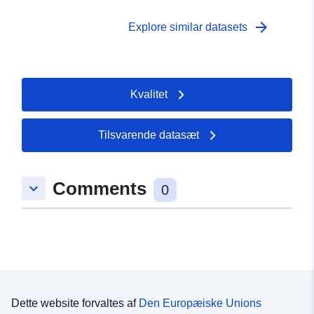
Tidsmæssig
01 January 1983
dækning:
 -
31 December 1983
arrow_forward
Explore similar datasets
Kvalitet
Tilsvarende datasæt
Comments
keyboard_arrow_down
0
Dette website forvaltes af
Den Europæiske Unions