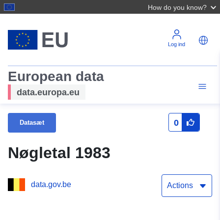
How do you know?
Log ind
European data
data.europa.eu
0
Datasæt
Nøgletal 1983
data.gov.be
Actions