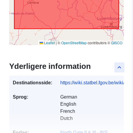
Leaflet
|
©
OpenStreetMap
contributors ©
GISCO
Yderligere information
keyboard_arrow_up
Destinationsside:
https://wiki.statbel.fgov.be/wiki/I
Sprog:
German
English
French
Dutch
Forlag:
North Gate II & III - INS