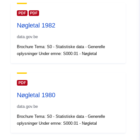
kataloger:
February 2024
Opdateret på data.europa.eu:
PDF
PDF
30 July 2026
Nøgletal 1982
Fysiske:
Koordinater:
[ [ 2.54, 51.51 ],
data.gov.be
[ 6.41, 51.51 ], [ 6.41, 49.49 ],
Brochure Tema: S0 - Statistiske data - Generelle
[ 2.54, 49.49 ], [ 2.54, 51.51 ]
oplysninger Under emne: S000.01 - Nøgletal
]
Type:
Polygon
Identifikatorer:
Q12301#ID
PDF
Nøgletal 1980
uriRef:
http://data.europa.eu/88u/dataset/
id
data.gov.be
Brochure Tema: S0 - Statistiske data - Generelle
Adgangsrettighe
public
oplysninger Under emne: S000.01 - Nøgletal
der: