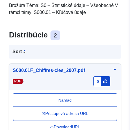
Brožúra Téma: S0 – Štatistické údaje – Všeobecné V
rámci témy: S000.01 – Kľúčové údaje
Distribúcie
2
Sort
S000.01F_Chiffres-cles_2007.pdf
-
PDF
0
Náhľad
Prístupová adresa URL
DownloadURL