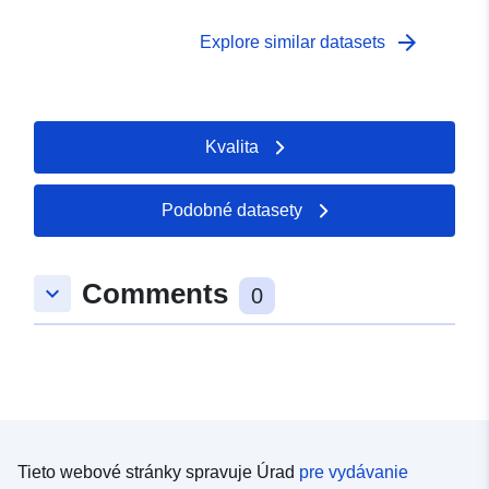
arrow_forward
Explore similar datasets
Kvalita
Podobné datasety
Comments
keyboard_arrow_down
0
Tieto webové stránky spravuje Úrad
pre vydávanie