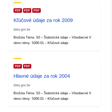
záznam:
2024
Aktualizované na základe údajov.
PDF
PDF
PDF
30 July 2026
Kľúčové údaje za rok 2009
Zemepisné
Súradnice:
[ [ 2.54, 51.51 ], [
data.gov.be
pokrytie:
6.41, 51.51 ], [ 6.41, 49.49 ], [
Brožúra Téma: S0 – Štatistické údaje – Všeobecné V
2.54, 49.49 ], [ 2.54, 51.51 ] ]
rámci témy: S000.01 – Kľúčové údaje
Typ:
Polygon
Identifikátory:
Q12325#ID
PDF
PDF
uriRef:
http://data.europa.eu/88u/dataset/
Hlavné údaje za rok 2004
id
data.gov.be
Prístupové práva:
public
Brožúra Téma: S0 – Štatistické údaje – Všeobecné V
rámci témy: S000.01 – Kľúčové údaje
Časové pokrytie:
01 January 2007
 -
31 December 2007