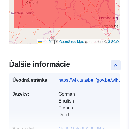
Leaflet
|
©
OpenStreetMap
contributors ©
GISCO
Ďalšie informácie
keyboard_arrow_up
Úvodná stránka:
https://wiki.statbel.fgov.be/wiki/I
Jazyky:
German
English
French
Dutch
Vydavateľ:
North Gate II & III - INS