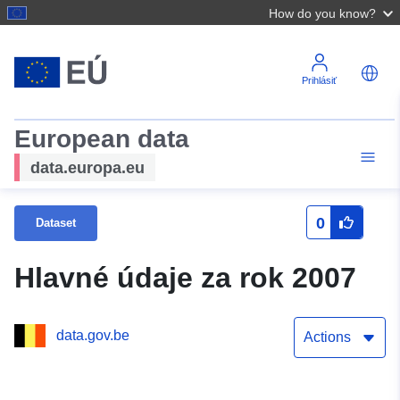
How do you know?
Prihlásiť
European data
data.europa.eu
0
Dataset
Hlavné údaje za rok 2007
data.gov.be
Actions