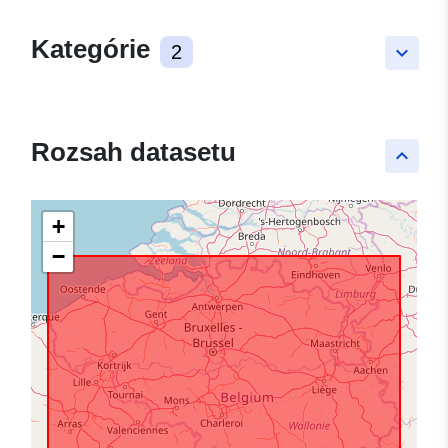
Kategórie
2
keyboard_arrow_down
Rozsah datasetu
keyboard_arrow_up
+
−