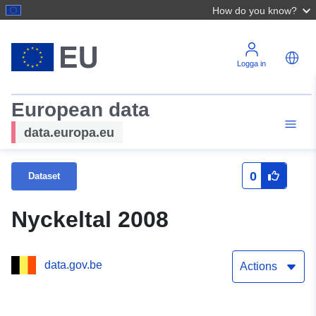
How do you know?
Logga in
European data
data.europa.eu
0
Dataset
Nyckeltal 2008
data.gov.be
Actions