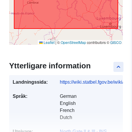
Leaflet
|
©
OpenStreetMap
contributors ©
GISCO
Ytterligare information
keyboard_arrow_up
Landningssida:
https://wiki.statbel.fgov.be/wiki/I
Språk:
German
English
French
Dutch
Utgivare:
North Gate II & III - INS