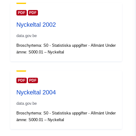
February 2024
Uppdaterad på data.europa.eu:
PDF
PDF
30 July 2026
Nyckeltal 2002
Spatial:
Koordinater:
[ [ 2.54, 51.51 ],
data.gov.be
[ 6.41, 51.51 ], [ 6.41, 49.49 ],
Broschyrtema: S0 - Statistiska uppgifter - Allmänt Under
[ 2.54, 49.49 ], [ 2.54, 51.51 ]
ämne: S000.01 – Nyckeltal
]
Typ:
Polygon
Identifierare:
Q12326#ID
PDF
PDF
Nyckeltal 2004
uriRef:
http://data.europa.eu/88u/dataset/
id
data.gov.be
Broschyrtema: S0 - Statistiska uppgifter - Allmänt Under
Åtkomsträttighete
public
ämne: S000.01 – Nyckeltal
r: