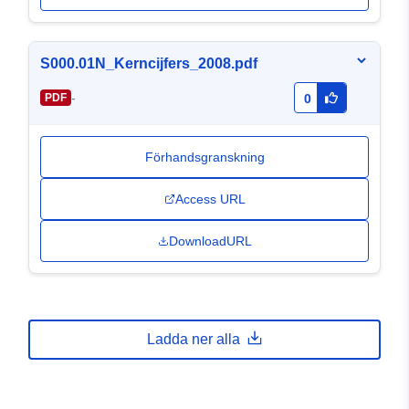
S000.01N_Kerncijfers_2008.pdf
-
PDF
0
Förhandsgranskning
Access URL
DownloadURL
Ladda ner alla