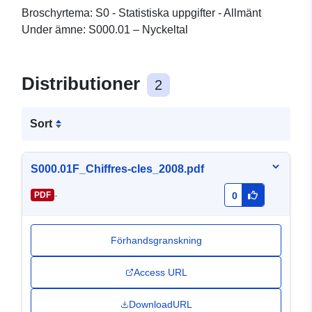
Broschyrtema: S0 - Statistiska uppgifter - Allmänt
Under ämne: S000.01 – Nyckeltal
Distributioner
2
Sort
S000.01F_Chiffres-cles_2008.pdf
-
PDF
0
Förhandsgranskning
Access URL
DownloadURL