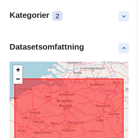
Kategorier
2
keyboard_arrow_down
Datasetsomfattning
keyboard_arrow_up
+
−