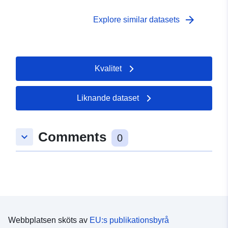
Tidsperiod:
01 January 2008
 -
31 December 2008
arrow_forward
Explore similar datasets
Kvalitet
Liknande dataset
Comments
keyboard_arrow_down
0
Webbplatsen sköts av
EU:s publikationsbyrå