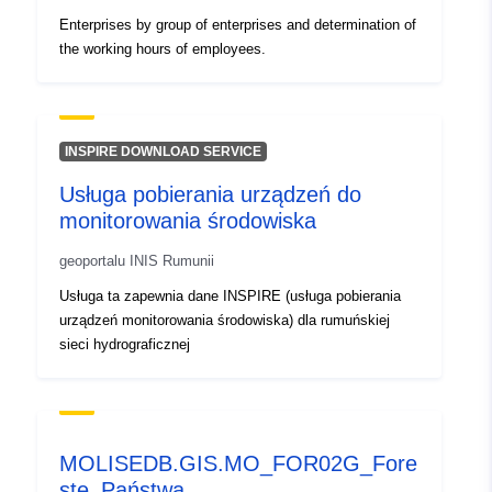
Zaktualizowano dane.europa.eu:
Enterprises by group of enterprises and determination of
30 July 2026
the working hours of employees.
Przestrzenne:
Współrzędne:
[ [ 2.54, 51.51
], [ 6.41, 51.51 ], [ 6.41, 49.49
], [ 2.54, 49.49 ], [ 2.54, 51.51
INSPIRE DOWNLOAD SERVICE
] ]
Usługa pobierania urządzeń do
Typ:
Polygon
monitorowania środowiska
Identyfikatory:
geoportalu INIS Rumunii
Q12343#ID
Usługa ta zapewnia dane INSPIRE (usługa pobierania
uriRef:
http://data.europa.eu/88u/dataset/
urządzeń monitorowania środowiska) dla rumuńskiej
id
sieci hydrograficznej
Prawa dostępu:
public
Temporal
01 January 1992
MOLISEDB.GIS.MO_FOR02G_Fore
coverage:
 -
31 December 1992
ste_Państwa