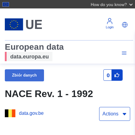
How do you know?
Login
European data
data.europa.eu
0
Zbiór danych
NACE Rev. 1 - 1992
data.gov.be
Actions