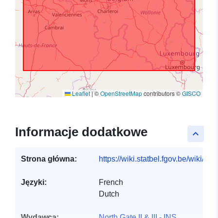
Leaflet
|
©
OpenStreetMap
contributors ©
GISCO
Informacje dodatkowe
keyboard_arrow_up
Strona główna:
https://wiki.statbel.fgov.be/wiki/I
Języki:
French
Dutch
Wydawca:
North Gate II & III - INS