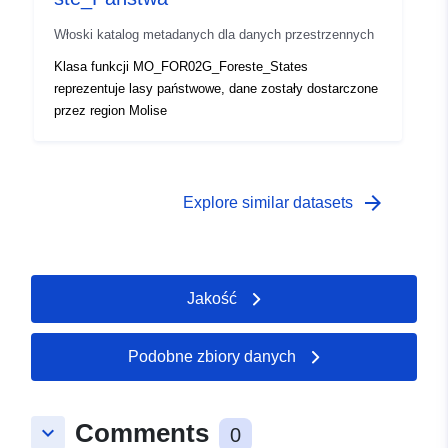
Włoski katalog metadanych dla danych przestrzennych
Klasa funkcji MO_FOR02G_Foreste_States
reprezentuje lasy państwowe, dane zostały dostarczone
przez region Molise
arrow_forward
Explore similar datasets
Jakość
Podobne zbiory danych
Comments
keyboard_arrow_down
0