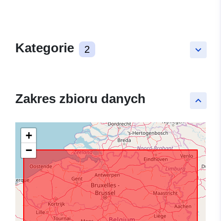
Kategorie
2
keyboard_arrow_down
Zakres zbioru danych
keyboard_arrow_up
+
−