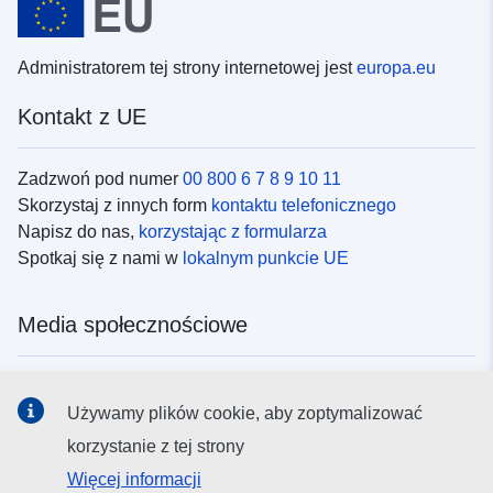
Administratorem tej strony internetowej jest
europa.eu
Kontakt z UE
Zadzwoń pod numer
00 800 6 7 8 9 10 11
Skorzystaj z innych form
kontaktu telefonicznego
Napisz do nas,
korzystając z formularza
Spotkaj się z nami w
lokalnym punkcie UE
Media społecznościowe
Obserwuj UE w
mediach społecznościowych
Używamy plików cookie, aby zoptymalizować
korzystanie z tej strony
Instytucje i organy UE
Więcej informacji