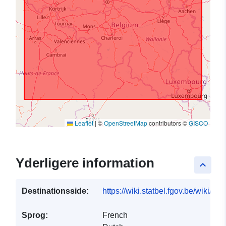
Leaflet
|
©
OpenStreetMap
contributors ©
GISCO
Yderligere information
keyboard_arrow_up
Destinationsside:
https://wiki.statbel.fgov.be/wiki/I
Sprog:
French