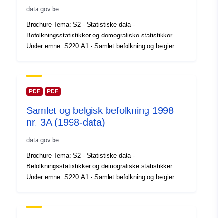
data.gov.be
Fortegnelse over
Tilføjet til data.europa.eu:
14
Brochure Tema: S2 - Statistiske data -
kataloger:
February 2024
Befolkningsstatistikker og demografiske statistikker
Opdateret på data.europa.eu:
Under emne: S220.A1 - Samlet befolkning og belgier
30 July 2026
Fysiske:
Koordinater:
[ [ 2.54, 51.51 ],
[ 6.41, 51.51 ], [ 6.41, 49.49 ],
PDF
PDF
[ 2.54, 49.49 ], [ 2.54, 51.51 ]
Samlet og belgisk befolkning 1998
]
nr. 3A (1998-data)
Type:
Polygon
data.gov.be
Identifikatorer:
Q12375#ID
Brochure Tema: S2 - Statistiske data -
Befolkningsstatistikker og demografiske statistikker
uriRef:
http://data.europa.eu/88u/dataset/
Under emne: S220.A1 - Samlet befolkning og belgier
id
Adgangsrettighe
public