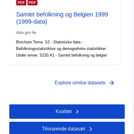
der:
PDF
PDF
Samlet befolkning og Belgien 1999
Tidsmæssig
01 January 1997
(1999-data)
dækning:
 -
31 December 1997
data.gov.be
Brochure Tema: S2 - Statistiske data -
Befolkningsstatistikker og demografiske statistikker
Under emne: S220.A1 - Samlet befolkning og belgier
arrow_forward
Explore similar datasets
Kvalitet
Tilsvarende datasæt