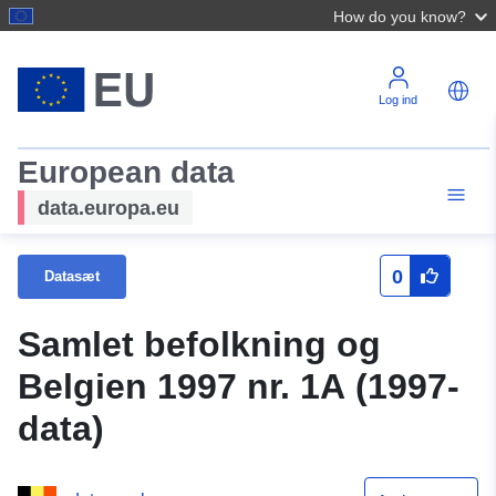
How do you know?
Log ind
European data
data.europa.eu
0
Datasæt
Samlet befolkning og
Belgien 1997 nr. 1A (1997-
data)