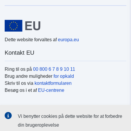
Dette website forvaltes af
europa.eu
Kontakt EU
Ring til os på
00 800 6 7 8 9 10 11
Brug andre muligheder
for opkald
Skriv til os via
kontaktformularen
Besøg os i et af
EU-centrene
Sociale medier
Vi benytter cookies på dette website for at forbedre
Søg efter EU's sider på
sociale medier
din brugeroplevelse