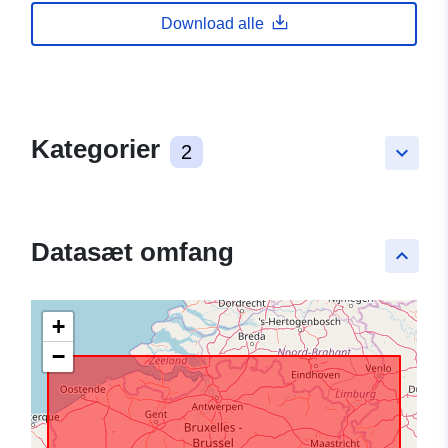
Download alle
Kategorier
2
keyboard_arrow_down
Datasæt omfang
keyboard_arrow_up
+
−