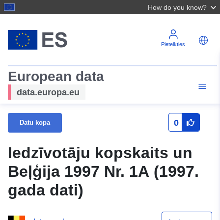
How do you know?
Pieteikties
European data
data.europa.eu
0
Datu kopa
Iedzīvotāju kopskaits un
Beļģija 1997 Nr. 1A (1997.
gada dati)