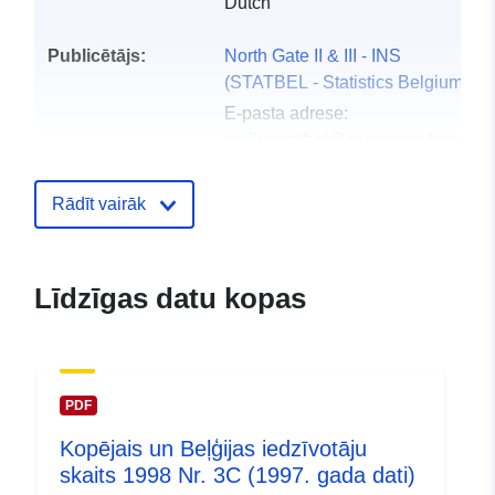
Dutch
Publicētājs:
North Gate II & III - INS
(STATBEL - Statistics Belgium)
E-pasta adrese:
mailto:statbel@economie.fgov.be
Sākumlapa:
https://statbel.fgov.be/
Rādīt vairāk
Kontaktpunkts:
Statbel (Direction générale
Statistique - Statistics Belgium)
Līdzīgas datu kopas
E-pasta adrese:
mailto:statbel@economie.fgov.be
URL:
https://statbel.fgov.be/fr
https://statbel.fgov.be/nl
PDF
https://statbel.fgov.be/en
Kopējais un Beļģijas iedzīvotāju
https://statbel.fgov.be/de
skaits 1998 Nr. 3C (1997. gada dati)