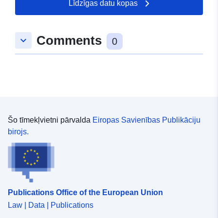
Līdzīgas datu kopas
Comments
keyboard_arrow_down
0
Šo tīmekļvietni pārvalda
Eiropas Savienības Publikāciju
birojs.
Publications Office of the European Union
Law | Data | Publications