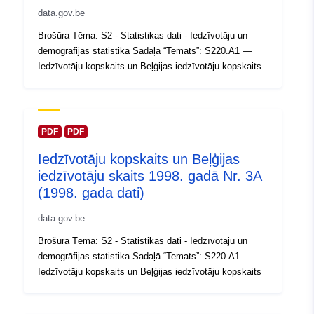
Kataloga
Pievienots data.europa.eu:
14 Feb
data.gov.be
ieraksts:
2024
Brošūra Tēma: S2 - Statistikas dati - Iedzīvotāju un
Jaunākā informācija par Data.euro
demogrāfijas statistika Sadaļā “Temats”: S220.A1 —
30 July 2026
Iedzīvotāju kopskaits un Beļģijas iedzīvotāju kopskaits
Ģeogrāfiskā
Koordinātes:
[ [ 2.54, 51.51 ],
atrašanās vieta:
[ 6.41, 51.51 ], [ 6.41, 49.49 ],
[ 2.54, 49.49 ], [ 2.54, 51.51 ]
PDF
PDF
]
Iedzīvotāju kopskaits un Beļģijas
Tips:
Polygon
iedzīvotāju skaits 1998. gadā Nr. 3A
(1998. gada dati)
Identifikatori:
Q12375#ID
data.gov.be
uriRef:
http://data.europa.eu/88u/dataset/
Brošūra Tēma: S2 - Statistikas dati - Iedzīvotāju un
id
demogrāfijas statistika Sadaļā “Temats”: S220.A1 —
Iedzīvotāju kopskaits un Beļģijas iedzīvotāju kopskaits
Piekļuves
public
tiesības: