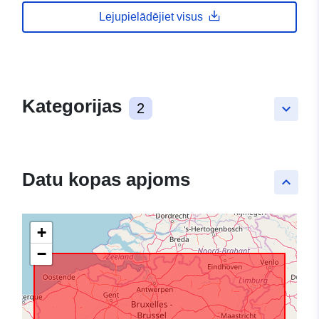
Lejupielādējiet visus
Kategorijas
2
keyboard_arrow_down
Datu kopas apjoms
keyboard_arrow_up
+
−