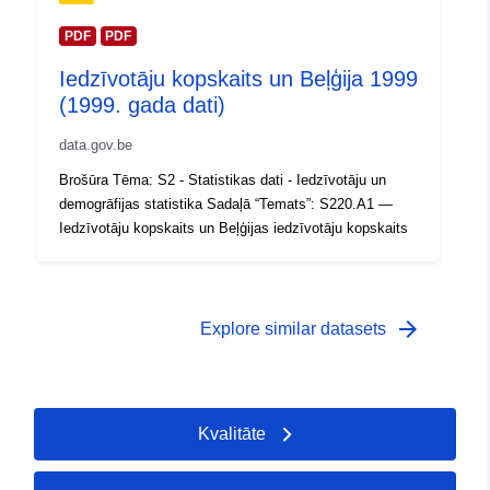
Periods:
PDF
PDF
01 January 1997
 -
31 December 1997
Iedzīvotāju kopskaits un Beļģija 1999
(1999. gada dati)
data.gov.be
Brošūra Tēma: S2 - Statistikas dati - Iedzīvotāju un
demogrāfijas statistika Sadaļā “Temats”: S220.A1 —
Iedzīvotāju kopskaits un Beļģijas iedzīvotāju kopskaits
arrow_forward
Explore similar datasets
Kvalitāte