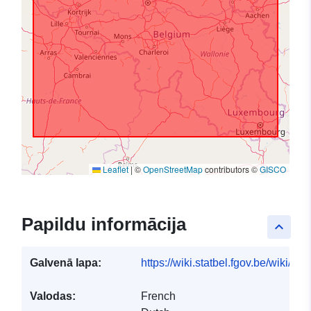
Leaflet
|
©
OpenStreetMap
contributors ©
GISCO
Papildu informācija
keyboard_arrow_up
Galvenā lapa:
https://wiki.statbel.fgov.be/wiki/I
Valodas:
French