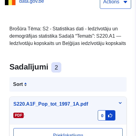
data.gov.be
Actions
Brošūra Tēma: S2 - Statistikas dati - Iedzīvotāju un
demogrāfijas statistika Sadaļā “Temats”: S220.A1 —
Iedzīvotāju kopskaits un Beļģijas iedzīvotāju kopskaits
Sadalījumi
2
Sort
S220.A1F_Pop_tot_1997_1A.pdf
-
PDF
0
Priekšskatījums