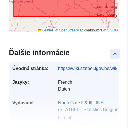
Leaflet
|
©
OpenStreetMap
contributors ©
GISCO
Ďalšie informácie
keyboard_arrow_up
Úvodná stránka:
https://wiki.statbel.fgov.be/wiki/I
Jazyky:
French
Dutch
Vydavateľ:
North Gate II & III - INS
(STATBEL - Statistics Belgium)
E-mail:
mailto:statbel@economie.fgov.be