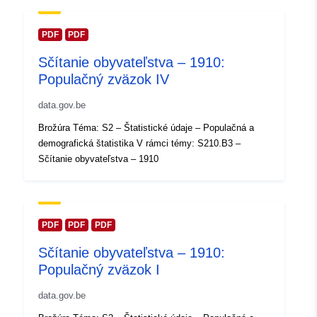
Zemepisné
Súradnice:
[ [ 2.54, 51.51 ], [
pokrytie:
6.41, 51.51 ], [ 6.41, 49.49 ], [
PDF
PDF
2.54, 49.49 ], [ 2.54, 51.51 ] ]
Sčítanie obyvateľstva – 1910:
Typ:
Polygon
Populačný zväzok IV
data.gov.be
Identifikátory:
Q12613#ID
Brožúra Téma: S2 – Štatistické údaje – Populačná a
uriRef:
http://data.europa.eu/88u/dataset/
demografická štatistika V rámci témy: S210.B3 –
id
Sčítanie obyvateľstva – 1910
Prístupové práva:
public
PDF
PDF
PDF
Časové pokrytie:
01 January 1910
 -
31 December 1910
Sčítanie obyvateľstva – 1910:
Populačný zväzok I
data.gov.be