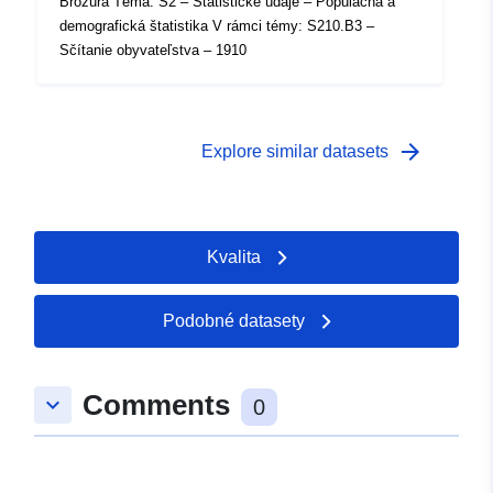
Brožúra Téma: S2 – Štatistické údaje – Populačná a
demografická štatistika V rámci témy: S210.B3 –
Sčítanie obyvateľstva – 1910
arrow_forward
Explore similar datasets
Kvalita
Podobné datasety
Comments
keyboard_arrow_down
0