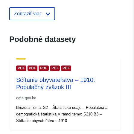
Domovská stránka:
https://statbel.fgov.be/
Zobraziť viac
Kontaktné
Statbel (Algemene Directie
miesta:
Statistiek - Statistics Belgium)
Podobné datasety
E-mail:
mailto:statbel@economie.fgov.be
Adresa URL:
https://statbel.fgov.be/fr
PDF
PDF
PDF
PDF
PDF
https://statbel.fgov.be/en
Sčítanie obyvateľstva – 1910:
https://statbel.fgov.be/de
Populačný zväzok III
https://statbel.fgov.be/nl
data.gov.be
Katalógový
Pridané k údajom.europa.eu:
14 F
Brožúra Téma: S2 – Štatistické údaje – Populačná a
záznam:
2024
demografická štatistika V rámci témy: S210.B3 –
Aktualizované na základe údajov.
Sčítanie obyvateľstva – 1910
30 July 2026