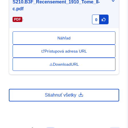
S210.B3F_Recensement_1910_Tome_II-
c.pdf
-
PDF
0
Náhľad
Prístupová adresa URL
DownloadURL
Stiahnuť všetky