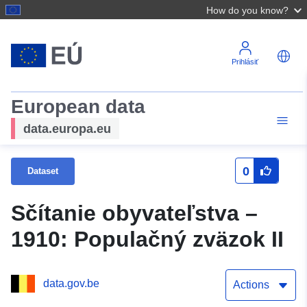
How do you know?
Prihlásiť
European data
data.europa.eu
0
Dataset
Sčítanie obyvateľstva –
1910: Populačný zväzok II
data.gov.be
Actions