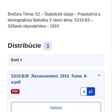
Brožúra Téma: S2 – Štatistické údaje – Populačná a
demografická štatistika V rámci témy: S210.B3 –
Sčítanie obyvateľstva – 1910
Distribúcie
3
Sort
S210.B3F_Recensement_1910_Tome_II-
a.pdf
-
PDF
0
Náhľad