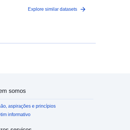
arrow_forward
Explore similar datasets
em somos
ão, aspirações e princípios
tim informativo
ros serviços