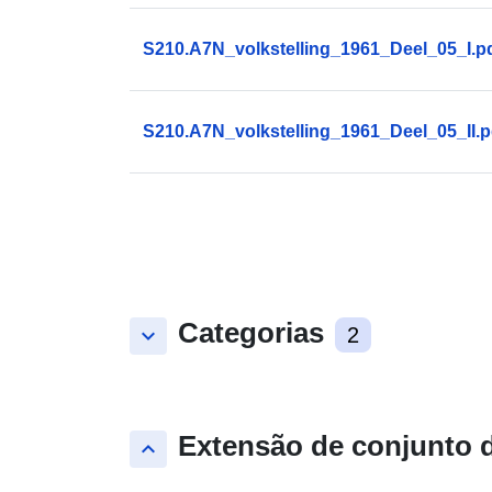
S210.A7N_volkstelling_1961_Deel_05_I.p
S210.A7N_volkstelling_1961_Deel_05_II.p
Categorias
keyboard_arrow_down
2
Extensão de conjunto 
keyboard_arrow_up