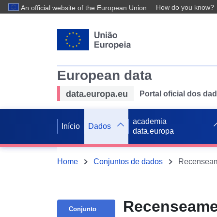
How do you know?
An official website of the European Union
European data
data.europa.eu
Portal oficial dos d
academia
Início
Dados
data.europa
Home
Conjuntos de dados
Recenseamen
Conjunto