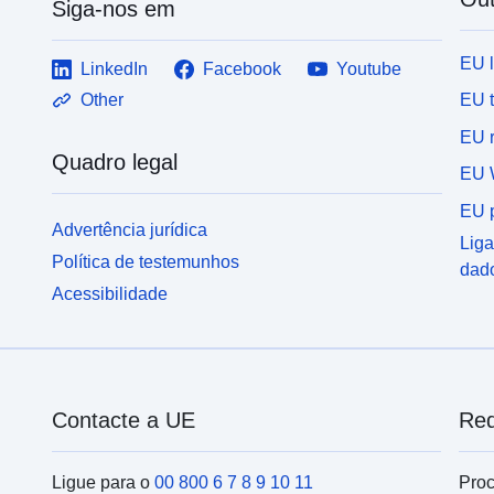
Siga-nos em
EU 
LinkedIn
Facebook
Youtube
EU 
Other
EU r
Quadro legal
EU 
EU p
Advertência jurídica
Liga
Política de testemunhos
dad
Acessibilidade
Contacte a UE
Red
Ligue para o
00 800 6 7 8 9 10 11
Proc