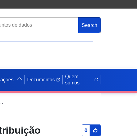
Search
Quem
cações
Documentos
somos
ão - 1961: Distribuição da população por idade Volume 5
tribuição
0