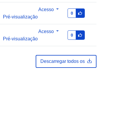
Acrescentado à data.europa.eu:
14
February 2024
Acesso
0
Pré-visualização
Atualizado em data.europa.eu:
30
July 2026
Acesso
0
Pré-visualização
Coordenadas:
[ [ 2.54, 51.51 ], [ 6.41,
51.51 ], [ 6.41, 49.49 ], [ 2.54, 49.49 ],
[ 2.54, 51.51 ] ]
Descarregar todos os
Tipo:
Polygon
es:
Q12641#ID
http://data.europa.eu/88u/dataset/q1
2641-id
public