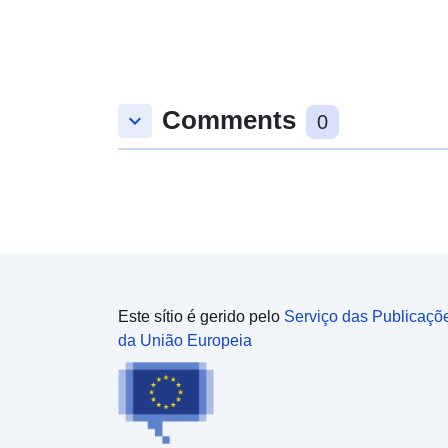
Comments
keyboard_arrow_down
0
Este sítio é gerido pelo
Serviço das Publicaçõ
da União Europeia