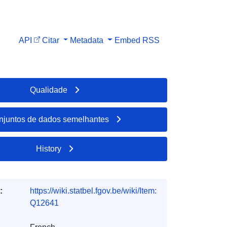
API
Citar
Metadata
Embed
RSS
Qualidade
njuntos de dados semelhantes
History
:
https://wiki.statbel.fgov.be/wiki/Item:
Q12641