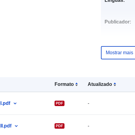
Línguas:
Publicador:
Mostrar mais
Pontos de
contacto:
Formato
Atualizado
.pdf
-
PDF
I.pdf
-
PDF