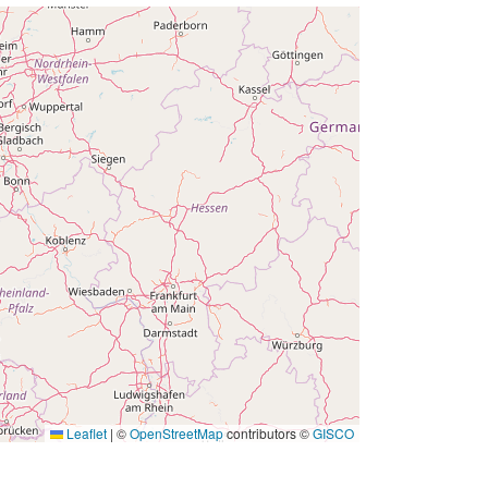
owy:
01 January 1961
 -
31 December 1961
Leaflet
|
©
OpenStreetMap
contributors ©
GISCO