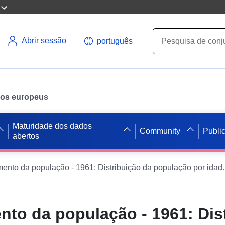
Abrir sessão
português
ados europeus
Maturidade dos dados
Community
Publi
abertos
Recenseamento da populaç
to da população - 1961: Dis