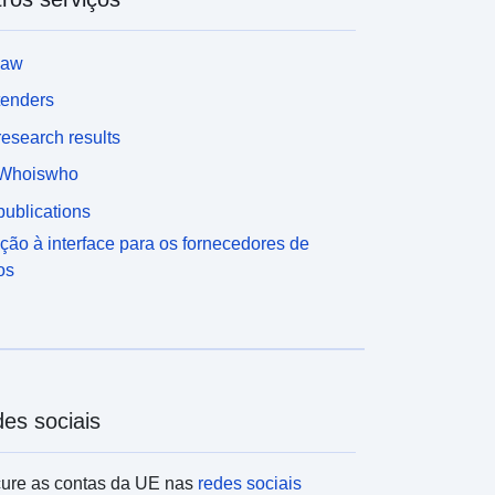
law
tenders
esearch results
Whoiswho
ublications
ção à interface para os fornecedores de
os
es sociais
ure as contas da UE nas
redes sociais