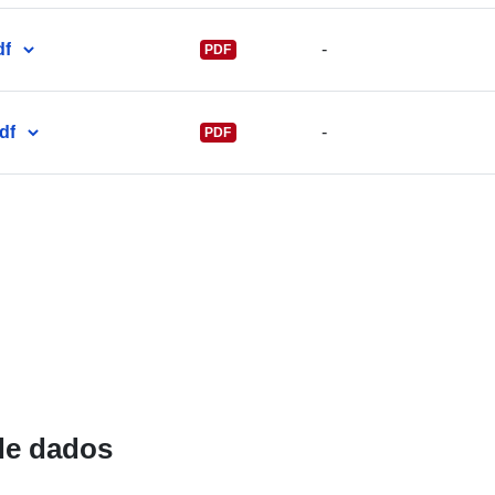
Registo do
catálogo:
df
-
PDF
df
-
PDF
Espacial:
Identificador
uriRef:
Direitos de
de dados
acesso: