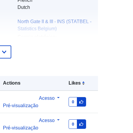
French
Dutch
North Gate II & III - INS (STATBEL -
Statistics Belgium)
Correio eletrónico:
mailto:statbel@economie.fgov.be
Página inicial:
https://statbel.fgov.be/
Statbel (Algemene Directie
Statistiek - Statistics Belgium)
Actions
Likes
Correio eletrónico:
mailto:statbel@economie.fgov.be
Acesso
URL:
https://statbel.fgov.be/fr
0
Pré-visualização
https://statbel.fgov.be/nl
https://statbel.fgov.be/en
https://statbel.fgov.be/de
Acesso
0
Pré-visualização