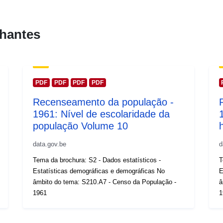
hantes
PDF
PDF
PDF
PDF
Recenseamento da população -
1961: Nível de escolaridade da
população Volume 10
data.gov.be
d
Tema da brochura: S2 - Dados estatísticos -
T
Estatísticas demográficas e demográficas No
E
âmbito do tema: S210.A7 - Censo da População -
â
1961
1