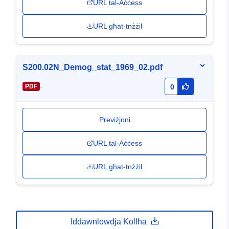
URL tal-Aċċess
URL għat-tnżżil
S200.02N_Demog_stat_1969_02.pdf
-
PDF
0
Previżjoni
URL tal-Aċċess
URL għat-tnżżil
Iddawnlowdja Kollha