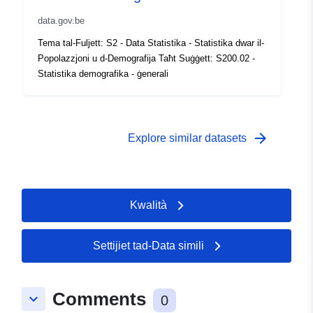
Kopertura
01 January 1969
temporali:
data.gov.be
 -
31 December 1969
Tema tal-Fuljett: S2 - Data Statistika - Statistika dwar il-
Popolazzjoni u d-Demografija Taħt Suġġett: S200.02 -
Statistika demografika - ġenerali
arrow_forward
Explore similar datasets
Kwalità
Settijiet tad-Data simili
Comments
keyboard_arrow_down
0