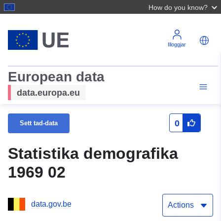
How do you know?
Illoggjar
European data
data.europa.eu
0
Sett tad-data
Statistika demografika
1969 02
data.gov.be
Actions