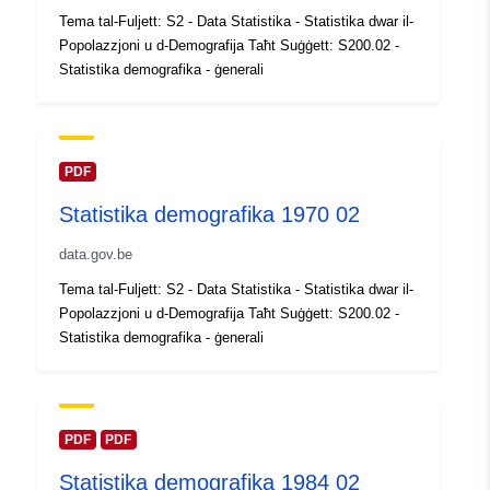
Reġistru tal-
Miżjud ma’ data.europa.eu:
Tema tal-Fuljett: S2 - Data Statistika - Statistika dwar il-
Katalgu:
14 February 2024
Popolazzjoni u d-Demografija Taħt Suġġett: S200.02 -
Aġġornat fuq data.europa.eu:
Statistika demografika - ġenerali
30 July 2026
Spazjali:
Koordinati:
[ [ 2.54, 51.51 ], [
6.41, 51.51 ], [ 6.41, 49.49 ], [
PDF
2.54, 49.49 ], [ 2.54, 51.51 ] ]
Statistika demografika 1970 02
Tip:
Polygon
data.gov.be
Identifikaturi:
Q12653#ID
Tema tal-Fuljett: S2 - Data Statistika - Statistika dwar il-
Popolazzjoni u d-Demografija Taħt Suġġett: S200.02 -
uriRef:
http://data.europa.eu/88u/dataset/
Statistika demografika - ġenerali
id
Drittijiet ta'
public
Aċċess:
PDF
PDF
Statistika demografika 1984 02