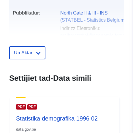
Pubblikatur:
North Gate II & III - INS
(STATBEL - Statistics Belgium)
Indirizz Elettroniku:
mailto:statbel@economie.fgov.be
Paġna Ewlenija:
https://statbel.fgov.be/
Uri Aktar
Punti ta' Kuntatt:
Statbel (Generaldirektion
Statistik - Statistics Belgium)
Settijiet tad-Data simili
Indirizz Elettroniku:
mailto:statbel@economie.fgov.be
URL:
https://statbel.fgov.be/fr
https://statbel.fgov.be/de
PDF
PDF
https://statbel.fgov.be/nl
Statistika demografika 1996 02
https://statbel.fgov.be/en
data.gov.be