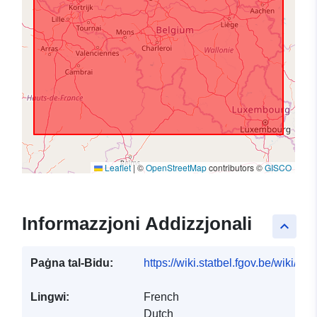
Leaflet
|
©
OpenStreetMap
contributors ©
GISCO
Informazzjoni Addizzjonali
keyboard_arrow_up
Paġna tal-Bidu:
https://wiki.statbel.fgov.be/wiki/I
Lingwi:
French
Dutch