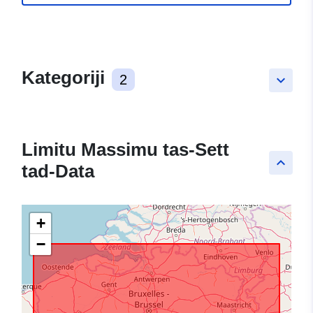
Kategoriji
2
keyboard_arrow_down
Limitu Massimu tas-Sett
keyboard_arrow_up
tad-Data
+
−