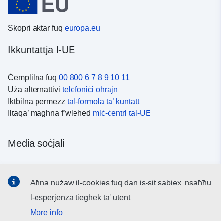
Skopri aktar fuq
europa.eu
Ikkuntattja l-UE
Ċemplilna fuq
00 800 6 7 8 9 10 11
Uża alternattivi
telefoniċi oħrajn
Iktbilna permezz
tal-formola ta’ kuntatt
Iltaqa’ magħna f’wieħed
miċ-ċentri tal-UE
Media soċjali
Fittex mezzi
tal-media soċjali tal-UE
Aħna nużaw il-cookies fuq dan is-sit sabiex insaħħu
l-esperjenza tiegħek ta' utent
L-istituzzjonijiet u l-korpi tal-UE
More info