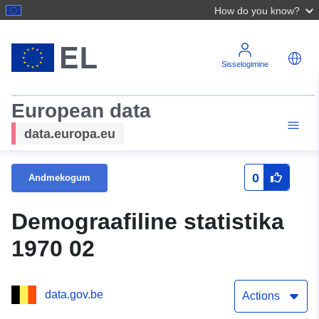
How do you know?
Sisselogimine
European data
data.europa.eu
0
Andmekogum
Demograafiline statistika
1970 02
data.gov.be
Actions