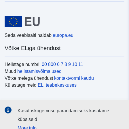
Seda veebisaiti haldab
europa.eu
Võtke ELiga ühendust
Helistage numbril
00 800 6 7 8 9 10 11
Muud
helistamisvõimalused
Võtke meiega ühendust
kontaktvormi kaudu
Külastage meid
ELi teabekeskuses
Sotsiaalmeedia
Kasutuskogemuse parandamiseks kasutame
Otsige ELi teavet
sotsiaalmeediakanalitest
küpsiseid
More info