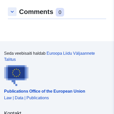
Comments
keyboard_arrow_down
0
Seda veebisaiti haldab
Euroopa Liidu Väljaannete
Talitus
Publications Office of the European Union
Law | Data | Publications
Kontakt