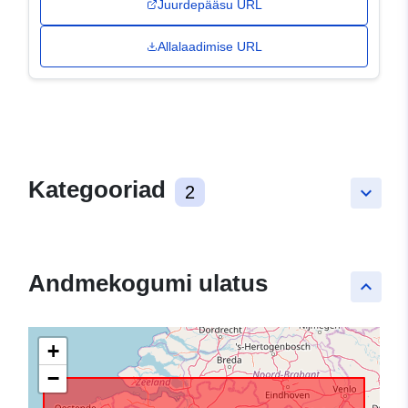
Juurdepääsu URL
Allalaadimise URL
Kategooriad
2
keyboard_arrow_down
Andmekogumi ulatus
keyboard_arrow_up
+
−