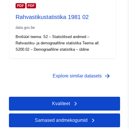
sed:
PDF
PDF
Rahvastikustatistika 1981 02
Ajaline katvus:
01 January 1970
data.gov.be
 -
31 December 1970
Brošüüri teema: S2 – Statistilised andmed –
Rahvastiku- ja demograafiline statistika Teema all:
S200.02 – Demograafiline statistika – üldine
arrow_forward
Explore similar datasets
Kvaliteet
Sarnased andmekogumid