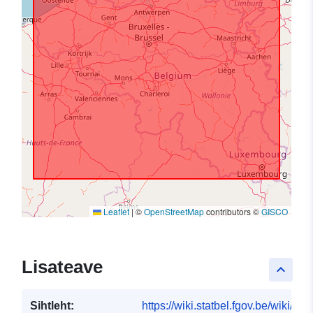
Leaflet
|
©
OpenStreetMap
contributors ©
GISCO
Lisateave
keyboard_arrow_up
Sihtleht:
https://wiki.statbel.fgov.be/wiki/I