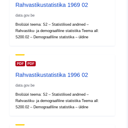
Rahvastikustatistika 1969 02
Kataloogi kirje:
Lisatud andmetele.europa.eu:
14 
data.gov.be
2024
Brošüüri teema: S2 – Statistilised andmed –
Ajakohastatud veebisaidil Data.eu
Rahvastiku- ja demograafiline statistika Teema all:
30 July 2026
S200.02 – Demograafiline statistika – üldine
Geograafiline
Koordinaadid:
[ [ 2.54, 51.51
ulatus:
], [ 6.41, 51.51 ], [ 6.41, 49.49
], [ 2.54, 49.49 ], [ 2.54, 51.51
PDF
PDF
] ]
Rahvastikustatistika 1996 02
Tüüp:
Polygon
data.gov.be
Identifikaatorid:
Q12655#ID
Brošüüri teema: S2 – Statistilised andmed –
Rahvastiku- ja demograafiline statistika Teema all:
uriRef:
http://data.europa.eu/88u/dataset/
S200.02 – Demograafiline statistika – üldine
id
Juurdepääsuõigu
public