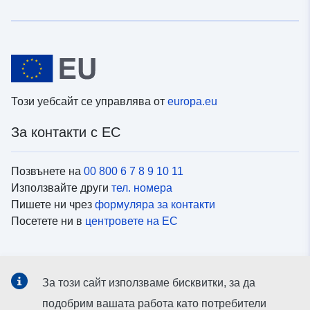
Този уебсайт се управлява от
europa.eu
За контакти с ЕС
Позвънете на
00 800 6 7 8 9 10 11
Използвайте други
тел. номера
Пишете ни чрез
формуляра за контакти
Посетете ни в
центровете на ЕС
Социални медии
За този сайт използваме бисквитки, за да
Вижте профили на ЕС в
социалните медии
подобрим вашата работа като потребители