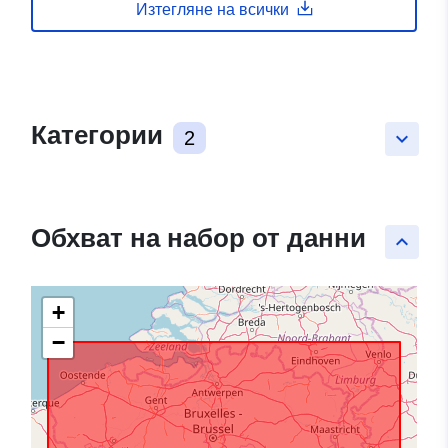
Изтегляне на всички
Категории
2
keyboard_arrow_down
Обхват на набор от данни
keyboard_arrow_up
+
−