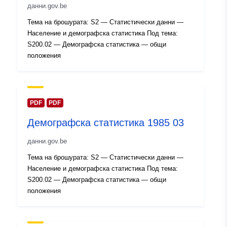
данни.gov.be
Тема на брошурата: S2 — Статистически данни —
Каталожен
Добавено към data.europa.eu:
14
Население и демографска статистика Под тема:
запис:
February 2024
S200.02 — Демографска статистика — общи
Актуализирана на data.europa.eu
положения
30 July 2026
Пространствени
Координати:
[ [ 2.54, 51.51
:
], [ 6.41, 51.51 ], [ 6.41, 49.49
PDF
PDF
], [ 2.54, 49.49 ], [ 2.54, 51.51
Демографска статистика 1985 03
] ]
данни.gov.be
Тип:
Polygon
Тема на брошурата: S2 — Статистически данни —
Идентификатор
Q12659#ID
Население и демографска статистика Под тема:
и:
S200.02 — Демографска статистика — общи
положения
uriRef:
http://data.europa.eu/88u/dataset/
id