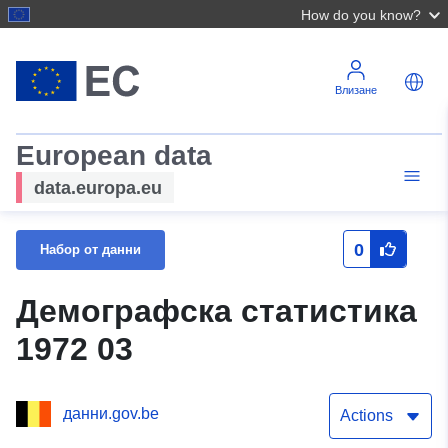
How do you know?
Влизане
European data
data.europa.eu
0
Набор от данни
Демографска статистика
1972 03
данни.gov.be
Actions