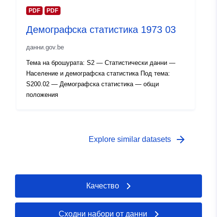
PDF
PDF
Права за
public
достъп:
Демографска статистика 1973 03
данни.gov.be
Времеви
01 January 1972
обхват:
 -
31 December 1972
Тема на брошурата: S2 — Статистически данни —
Население и демографска статистика Под тема:
S200.02 — Демографска статистика — общи
положения
arrow_forward
Explore similar datasets
Качество
Сходни набори от данни