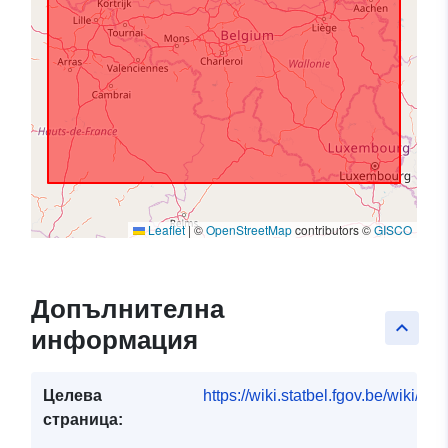
Leaflet
|
©
OpenStreetMap
contributors ©
GISCO
Допълнителна
keyboard_arrow_up
информация
Целева
https://wiki.statbel.fgov.be/wiki/I
страница: