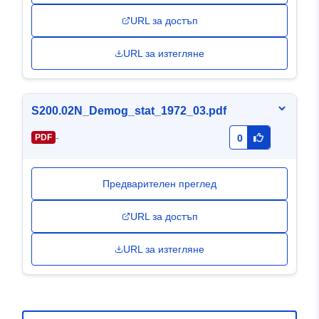
URL за достъп
URL за изтегляне
S200.02N_Demog_stat_1972_03.pdf
-
PDF
0
Предварителен преглед
URL за достъп
URL за изтегляне