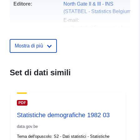
Editore:
North Gate II & III - INS
(STATBEL - Statistics Belgium)
E-mail:
mailto:statbel@economie.fgov.be
Homepage:
https://statbel.fgov.be/
Mostra di più
Punti di contatto:
Statbel (Generaldirektion Statistik 
E-mail:
mailto:statbel@economie.f
Set di dati simili
Dataset Testo del segnaposto del 
https://statbel.fgov.be/en
https://st
https://statbel.fgov.be/fr
https://stat
PDF
Registro del
Aggiunta a data.europa.eu:
14
Statistiche demografiche 1982 03
catalogo:
February 2024
Aggiornato su data.europa.eu:
data.gov.be
30 July 2026
Tema dell'opuscolo: S2 - Dati statistici - Statistiche