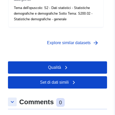
Tema dell'opuscolo: S2 - Dati statistici - Statistiche
demografiche e demografiche Sotto Tema: S200.02 -
Statistiche demografiche - generale
arrow_forward
Explore similar datasets
Qualità
Set di dati simili
Comments
keyboard_arrow_down
0