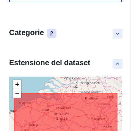
Categorie
2
keyboard_arrow_down
Estensione del dataset
keyboard_arrow_up
+
−