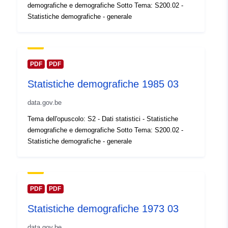
demografiche e demografiche Sotto Tema: S200.02 -
Spaziale:
Coordinate:
[ [ 2.54, 51.51 ], [
Statistiche demografiche - generale
6.41, 51.51 ], [ 6.41, 49.49 ], [
2.54, 49.49 ], [ 2.54, 51.51 ] ]
Tipo:
Polygon
PDF
PDF
Identificatori:
Q12659#ID
Statistiche demografiche 1985 03
data.gov.be
uriRef:
http://data.europa.eu/88u/dataset/
id
Tema dell'opuscolo: S2 - Dati statistici - Statistiche
demografiche e demografiche Sotto Tema: S200.02 -
Diritti di accesso:
public
Statistiche demografiche - generale
Copertura
01 January 1972
temporale:
 -
31 December 1972
PDF
PDF
Statistiche demografiche 1973 03
data.gov.be