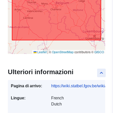
Leaflet
|
©
OpenStreetMap
contributors ©
GISCO
Ulteriori informazioni
keyboard_arrow_up
Pagina di arrivo:
https://wiki.statbel.fgov.be/wiki/I
Lingue:
French
Dutch