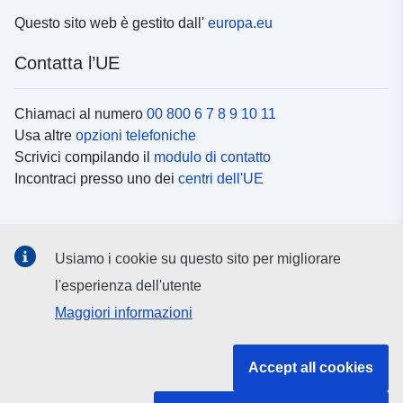
Questo sito web è gestito dall'
europa.eu
Contatta l’UE
Chiamaci al numero
00 800 6 7 8 9 10 11
Usa altre
opzioni telefoniche
Scrivici compilando il
modulo di contatto
Incontraci presso uno dei
centri dell'UE
Social media
Usiamo i cookie su questo sito per migliorare
Cerca i
canali social
l'esperienza dell'utente
Maggiori informazioni
Istituzioni e organi dell’UE
Accept all cookies
Cerca tutte le istituzioni e gli organi dell’UE