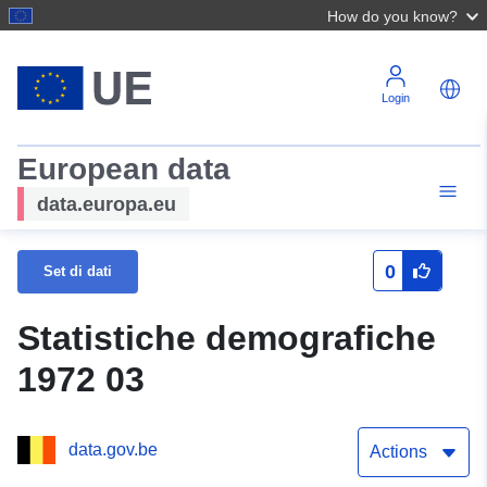
How do you know?
Login
European data
data.europa.eu
0
Set di dati
Statistiche demografiche
1972 03
data.gov.be
Actions