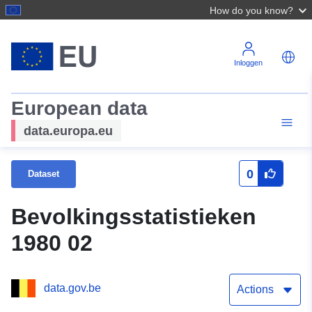
How do you know?
Inloggen
European data
data.europa.eu
0
Dataset
Bevolkingsstatistieken
1980 02
data.gov.be
Actions