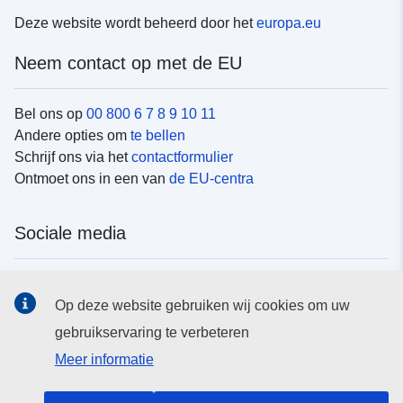
Deze website wordt beheerd door het
europa.eu
Neem contact op met de EU
Bel ons op
00 800 6 7 8 9 10 11
Andere opties om
te bellen
Schrijf ons via het
contactformulier
Ontmoet ons in een van
de EU-centra
Sociale media
Vind de van de EU
sociale-mediakanalen van de EU
Op deze website gebruiken wij cookies om uw
gebruikservaring te verbeteren
EU-instellingen en -organen
Meer informatie
Zoeken naar EU-instellingen en -organen