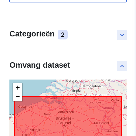
Categorieën
2
keyboard_arrow_down
Omvang dataset
keyboard_arrow_up
+
−