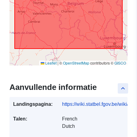
Leaflet
|
©
OpenStreetMap
contributors ©
GISCO
Aanvullende informatie
keyboard_arrow_up
Landingspagina:
https://wiki.statbel.fgov.be/wiki/I
Talen:
French
Dutch