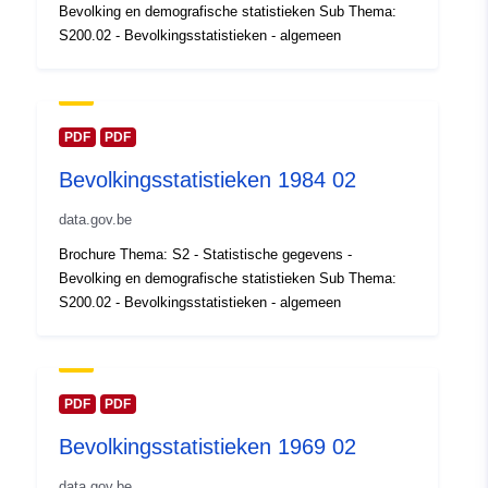
Bevolking en demografische statistieken Sub Thema:
Bijgewerkt op data.europa.eu:
30
S200.02 - Bevolkingsstatistieken - algemeen
July 2026
Ruimtelijk:
Coördinaten:
[ [ 2.54, 51.51
], [ 6.41, 51.51 ], [ 6.41, 49.49
PDF
PDF
], [ 2.54, 49.49 ], [ 2.54, 51.51
Bevolkingsstatistieken 1984 02
] ]
Soort:
Polygon
data.gov.be
Brochure Thema: S2 - Statistische gegevens -
Identificatoren:
Q12675#ID
Bevolking en demografische statistieken Sub Thema:
S200.02 - Bevolkingsstatistieken - algemeen
uriRef:
http://data.europa.eu/88u/dataset/
id
Toegangsrechten
PDF
PDF
public
:
Bevolkingsstatistieken 1969 02
Bestreken
01 January 1980
data.gov.be