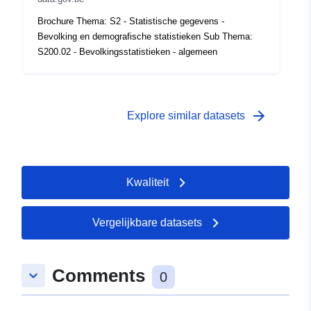
tijdvak:
 -
31 December 1980
Brochure Thema: S2 - Statistische gegevens -
Bevolking en demografische statistieken Sub Thema:
S200.02 - Bevolkingsstatistieken - algemeen
arrow_forward
Explore similar datasets
Kwaliteit
Vergelijkbare datasets
Comments
keyboard_arrow_down
0