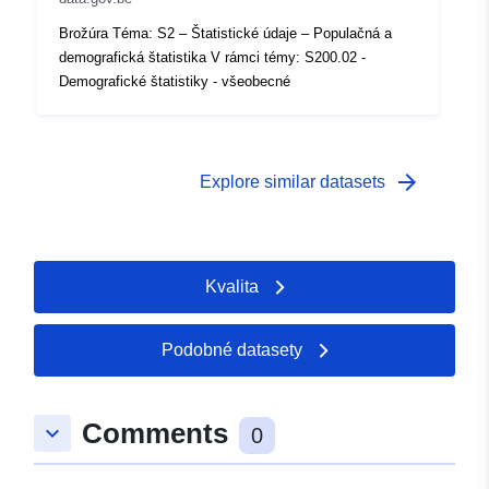
 -
31 December 1980
Brožúra Téma: S2 – Štatistické údaje – Populačná a
demografická štatistika V rámci témy: S200.02 -
Demografické štatistiky - všeobecné
arrow_forward
Explore similar datasets
Kvalita
Podobné datasety
Comments
keyboard_arrow_down
0