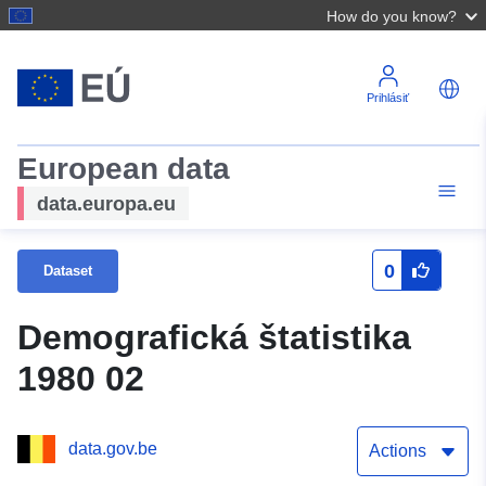
How do you know?
Prihlásiť
European data
data.europa.eu
0
Dataset
Demografická štatistika
1980 02
data.gov.be
Actions