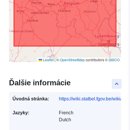
Leaflet
|
©
OpenStreetMap
contributors ©
GISCO
Ďalšie informácie
keyboard_arrow_up
Úvodná stránka:
https://wiki.statbel.fgov.be/wiki/I
Jazyky:
French
Dutch