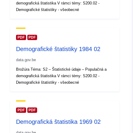
demografická štatistika V rámci témy: S200.02 -
záznam:
2024
Demografické štatistiky - všeobecné
Aktualizované na základe údajov.
30 July 2026
Zemepisné
Súradnice:
[ [ 2.54, 51.51 ], [
PDF
PDF
pokrytie:
6.41, 51.51 ], [ 6.41, 49.49 ], [
Demografické štatistiky 1984 02
2.54, 49.49 ], [ 2.54, 51.51 ] ]
Typ:
Polygon
data.gov.be
Brožúra Téma: S2 – Štatistické údaje – Populačná a
Identifikátory:
Q12675#ID
demografická štatistika V rámci témy: S200.02 -
Demografické štatistiky - všeobecné
uriRef:
http://data.europa.eu/88u/dataset/
id
Prístupové práva:
PDF
PDF
public
Demografická štatistika 1969 02
Časové pokrytie:
01 January 1980
data.gov.be