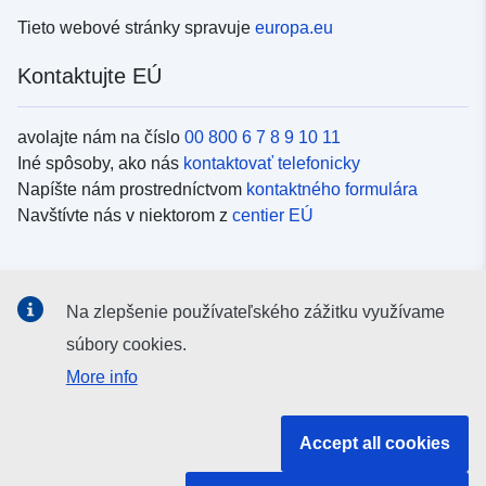
Tieto webové stránky spravuje
europa.eu
Kontaktujte EÚ
avolajte nám na číslo
00 800 6 7 8 9 10 11
Iné spôsoby, ako nás
kontaktovať telefonicky
Napíšte nám prostredníctvom
kontaktného formulára
Navštívte nás v niektorom z
centier EÚ
Sociálne médiá
Na zlepšenie používateľského zážitku využívame
Kanály EÚ na
sociálnych médiách
súbory cookies.
More info
Inštitúcie a orgány EÚ
Accept all cookies
Vyhľadávanie všetkých inštitúcií a orgánov EÚ