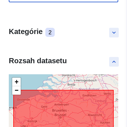
Kategórie
2
keyboard_arrow_down
Rozsah datasetu
keyboard_arrow_up
+
−