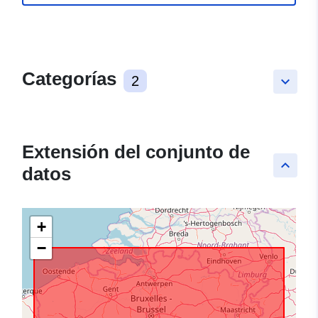
Categorías
2
keyboard_arrow_down
Extensión del conjunto de
keyboard_arrow_up
datos
+
−