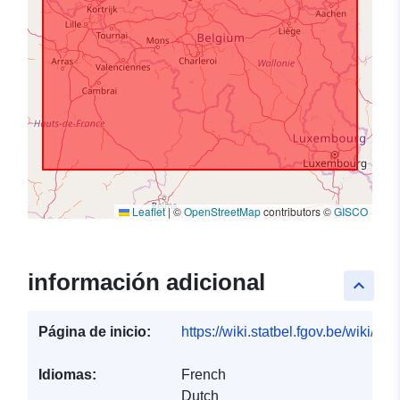
Leaflet
|
©
OpenStreetMap
contributors ©
GISCO
información adicional
keyboard_arrow_up
Página de inicio:
https://wiki.statbel.fgov.be/wiki/I
Idiomas:
French
Dutch