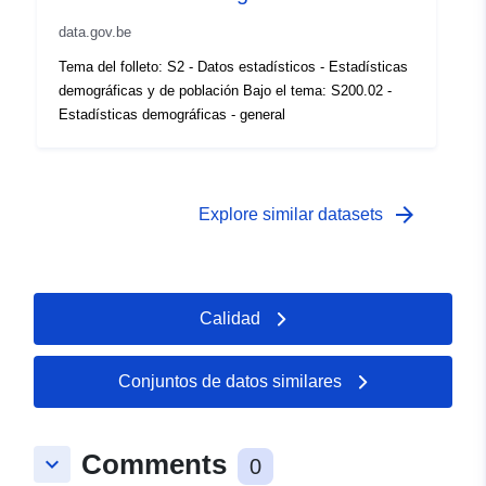
Cobertura
01 January 1984
data.gov.be
temporal:
 -
31 December 1984
Tema del folleto: S2 - Datos estadísticos - Estadísticas
demográficas y de población Bajo el tema: S200.02 -
Estadísticas demográficas - general
arrow_forward
Explore similar datasets
Calidad
Conjuntos de datos similares
Comments
keyboard_arrow_down
0