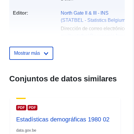
Editor:
North Gate II & III - INS
(STATBEL - Statistics Belgium)
Dirección de correo electrónico:
mailto:statbel@economie.fgov.be
Página principal :
https://statbel.fgov.be/
Mostrar más
Puntos de
Statbel (Direction générale
contacto:
Statistique - Statistics Belgium)
Conjuntos de datos similares
Dirección de correo electrónico:
mailto:statbel@economie.fgov.be
URL:
https://statbel.fgov.be/de
https://statbel.fgov.be/nl
PDF
PDF
https://statbel.fgov.be/en
Estadísticas demográficas 1980 02
https://statbel.fgov.be/fr
data.gov.be