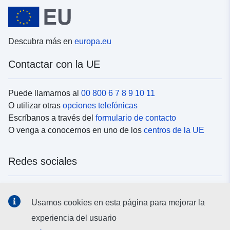
Descubra más en
europa.eu
Contactar con la UE
Puede llamarnos al
00 800 6 7 8 9 10 11
O utilizar otras
opciones telefónicas
Escríbanos a través del
formulario de contacto
O venga a conocernos en uno de los
centros de la UE
Redes sociales
Buscar los canales de la UE en las
redes sociales
Usamos cookies en esta página para mejorar la
experiencia del usuario
Instituciones y organismos de la UE