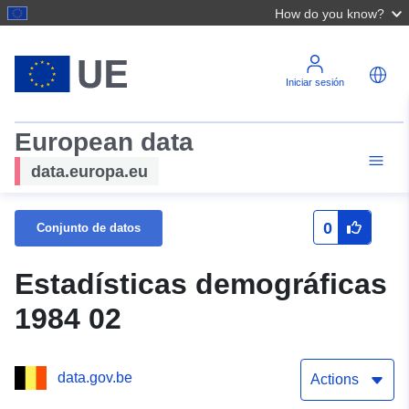
How do you know?
Iniciar sesión
European data
data.europa.eu
0
Conjunto de datos
Estadísticas demográficas
1984 02
data.gov.be
Actions