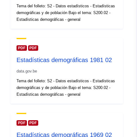
Registro del
Añadido a data.europa.eu:
14
Tema del folleto: S2 - Datos estadísticos - Estadísticas
catálogo:
February 2024
demográficas y de población Bajo el tema: S200.02 -
Actualizado en data.europa.eu:
Estadísticas demográficas - general
30 July 2026
Espacial:
Coordenadas:
[ [ 2.54, 51.51
], [ 6.41, 51.51 ], [ 6.41, 49.49
PDF
PDF
], [ 2.54, 49.49 ], [ 2.54, 51.51
Estadísticas demográficas 1981 02
] ]
Tipo:
Polygon
data.gov.be
Tema del folleto: S2 - Datos estadísticos - Estadísticas
Identificadores:
Q12680#ID
demográficas y de población Bajo el tema: S200.02 -
Estadísticas demográficas - general
uriRef:
http://data.europa.eu/88u/dataset/
id
Derechos de
PDF
PDF
public
acceso:
Estadísticas demográficas 1969 02