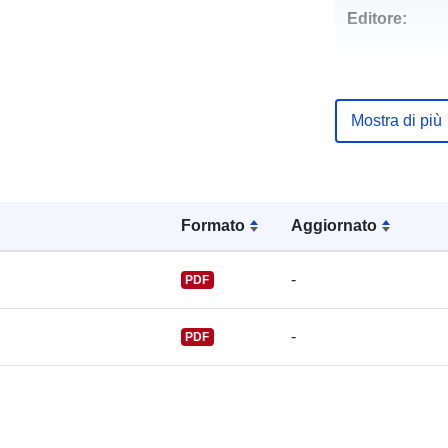
Editore:
Mostra di più
Punti di conta
Formato
Aggiornato
-
PDF
Registro del
-
PDF
catalogo: