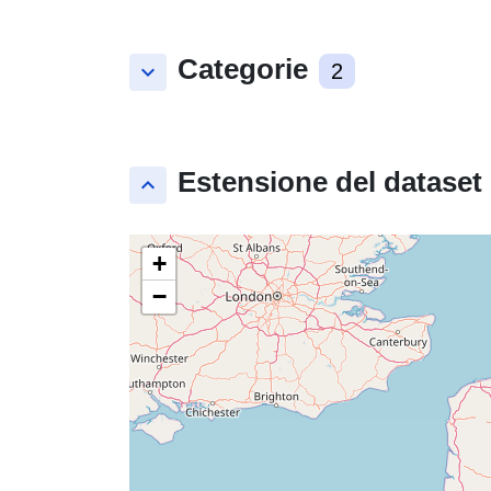
Categorie
keyboard_arrow_down
2
Estensione del dataset
keyboard_arrow_up
+
−