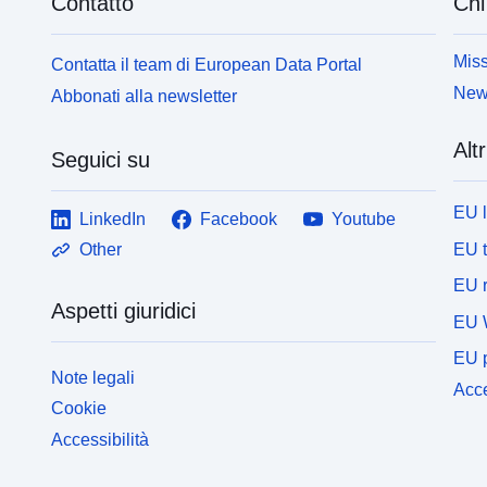
Contatto
Chi
Miss
Contatta il team di European Data Portal
News
Abbonati alla newsletter
Altr
Seguici su
EU 
LinkedIn
Facebook
Youtube
EU 
Other
EU r
Aspetti giuridici
EU 
EU p
Note legali
Acce
Cookie
Accessibilità