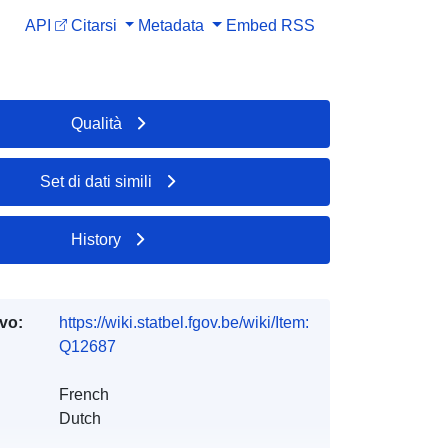
API
Citarsi
Metadata
Embed
RSS
Qualità
Set di dati simili
History
ivo:
https://wiki.statbel.fgov.be/wiki/Item:
Q12687
French
Dutch