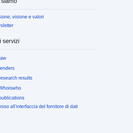
 siamo
ione, visione e valori
letter
i servizi
law
tenders
esearch results
Whoiswho
ublications
sso all'interfaccia del fornitore di dati