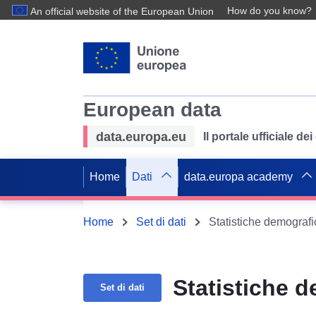
How do you know?
An official website of the European Union
European data
data.europa.eu
Il portale ufficiale de
Home
Dati
data.europa academy
Home
Set di dati
Statistiche demograf
Statistiche 
Set di dati