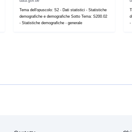
data.gov.be
d
Tema dell'opuscolo: S2 - Dati statistici - Statistiche
T
demografiche e demografiche Sotto Tema: S200.02
d
- Statistiche demografiche - generale
-