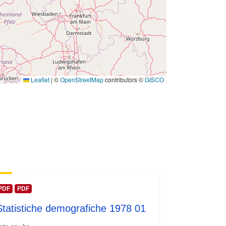
Leaflet
|
©
OpenStreetMap
contributors ©
GISCO
PDF
PDF
Statistiche demografiche 1978 01