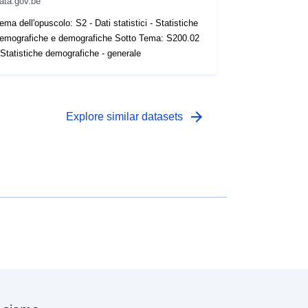
ata.gov.be
ema dell'opuscolo: S2 - Dati statistici - Statistiche
emografiche e demografiche Sotto Tema: S200.02
 Statistiche demografiche - generale
arrow_forward
Explore similar datasets