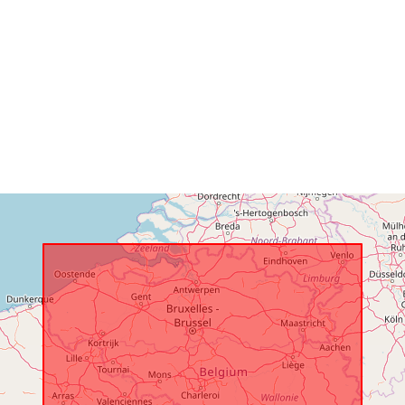
Spaziale:
Identificatori:
uriRef:
Diritti di acc
Copertura
temporale: