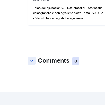
data.gov.be
Tema dell'opuscolo: S2 - Dati statistici - Statistiche
demografiche e demografiche Sotto Tema: S200.02
- Statistiche demografiche - generale
Comments
keyboard_arrow_down
0