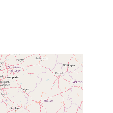
Coordinate:
[ [ 2.54, 51.51 ], [ 6.41,
51.51 ], [ 6.41, 49.49 ], [ 2.54, 49.49 ],
[ 2.54, 51.51 ] ]
Tipo:
Polygon
Q12687#ID
http://data.europa.eu/88u/dataset/q1
2687-id
esso:
public
01 January 1995
 -
31 December 1995