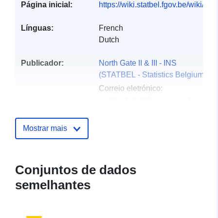
Página inicial:
https://wiki.statbel.fgov.be/wiki/I
Línguas:
French
Dutch
Publicador:
North Gate II & III - INS
(STATBEL - Statistics Belgium)
Correio eletrónico:
mailto:statbel@economie.fgov.be
Página inicial:
https://statbel.fgov.be/
Mostrar mais
Pontos de
Statbel (Generaldirektion
contacto:
Statistik - Statistics Belgium)
Conjuntos de dados
Correio eletrónico:
semelhantes
mailto:statbel@economie.fgov.be
URL:
https://statbel.fgov.be/en
https://statbel.fgov.be/de