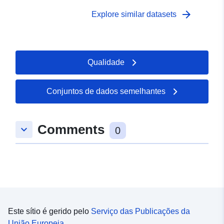
arrow_forward
Explore similar datasets
Qualidade
Conjuntos de dados semelhantes
Comments
keyboard_arrow_down
0
Este sítio é gerido pelo
Serviço das Publicações da
União Europeia