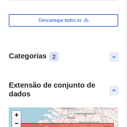
Descarregar todos os
Categorias
2
keyboard_arrow_down
Extensão de conjunto de
keyboard_arrow_up
dados
+
−