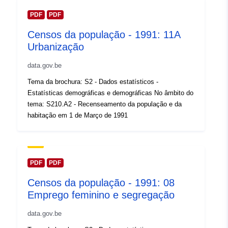
https://statbel.fgov.be/fr
PDF
PDF
https://statbel.fgov.be/nl
Censos da população - 1991: 11A
Registo do
Urbanização
Acrescentado à data.europa.eu:
catálogo:
14 February 2024
data.gov.be
Atualizado em data.europa.eu:
Tema da brochura: S2 - Dados estatísticos -
30 July 2026
Estatísticas demográficas e demográficas No âmbito do
tema: S210.A2 - Recenseamento da população e da
Espacial:
Coordenadas:
[ [ 2.54, 51.51
habitação em 1 de Março de 1991
], [ 6.41, 51.51 ], [ 6.41, 49.49
], [ 2.54, 49.49 ], [ 2.54, 51.51
] ]
Tipo:
Polygon
PDF
PDF
Censos da população - 1991: 08
Identificadores:
Q12694#ID
Emprego feminino e segregação
uriRef:
http://data.europa.eu/88u/dataset/
data.gov.be
id