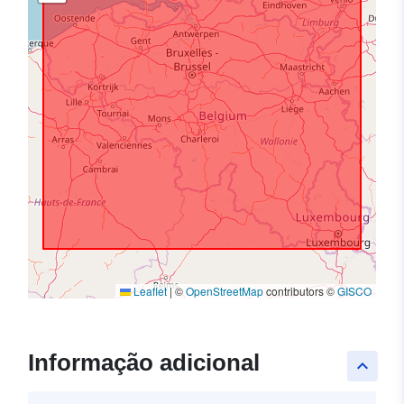
Leaflet
|
©
OpenStreetMap
contributors ©
GISCO
Informação adicional
keyboard_arrow_up