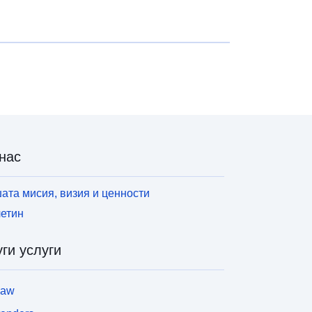
нас
ата мисия, визия и ценности
етин
ги услуги
law