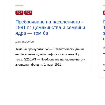
PDF
PDF
Преброяване на населението -
1981 г.: Домакинства и семейни
ядра — том 6а
данни.gov.be
д
Тема на брошурата: S2 — Статистически данни
— Население и демографска статистика Под
Т
тема: S210.A3 — Преброяване на населението и
—
жилищния фонд на 1 март 1981 г.
т
ж