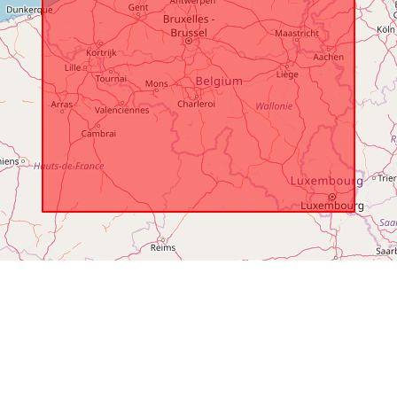
достъп:
Времеви
обхват: