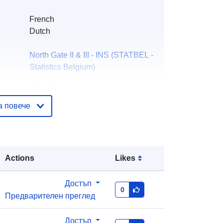
French
Dutch
North Gate II & III - INS (STATBEL -
Statistics Belgium)
Имейл:
mailto:statbel@economie.fgov.be
а повече
Начало:
https://statbel.fgov.be/
ъзка:
Statbel (Generaldirektion Statistik -
Statistics Belgium)
Actions
Likes
Имейл:
mailto:statbel@economie.fgov.be
Достъп
URL адрес:
https://statbel.fgov.be/fr
0
Предварителен преглед
https://statbel.fgov.be/de
https://statbel.fgov.be/nl
https://statbel.fgov.be/en
Достъп