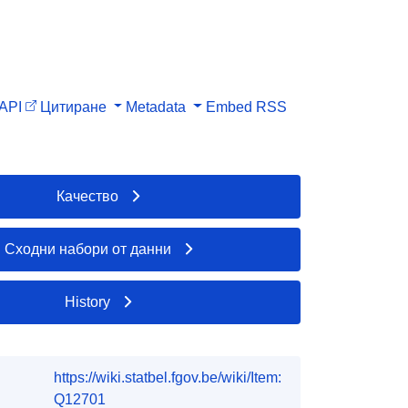
API
Цитиране
Metadata
Embed
RSS
Качество
Сходни набори от данни
History
https://wiki.statbel.fgov.be/wiki/Item:
Q12701