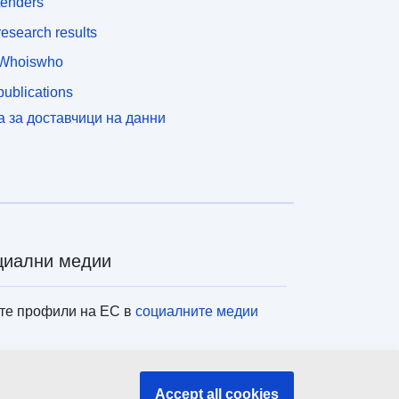
tenders
esearch results
Whoiswho
ublications
а за доставчици на данни
циални медии
те профили на ЕС в
социалните медии
титуции и органи на ЕС
Accept all cookies