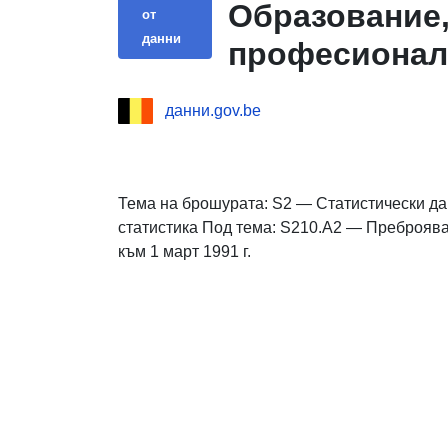
Образование,
от
данни
професионал
данни.gov.be
Тема на брошурата: S2 — Статистически д
статистика Под тема: S210.A2 — Преброяв
към 1 март 1991 г.