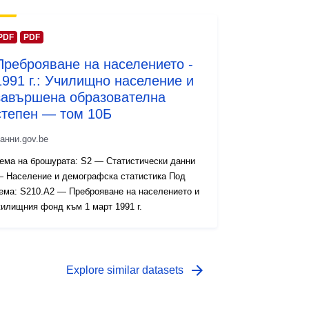
PDF
PDF
Преброяване на населението -
1991 г.: Училищно население и
завършена образователна
степен — том 10Б
анни.gov.be
ема на брошурата: S2 — Статистически данни
 Население и демографска статистика Под
ема: S210.A2 — Преброяване на населението и
илищния фонд към 1 март 1991 г.
arrow_forward
Explore similar datasets