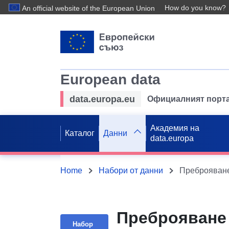
How do you know?
An official website of the European Union
European data
data.europa.eu
Официалният порта
Академия на
Каталог
Данни
data.europa
Home
Набори от данни
Преброяване н
Набор