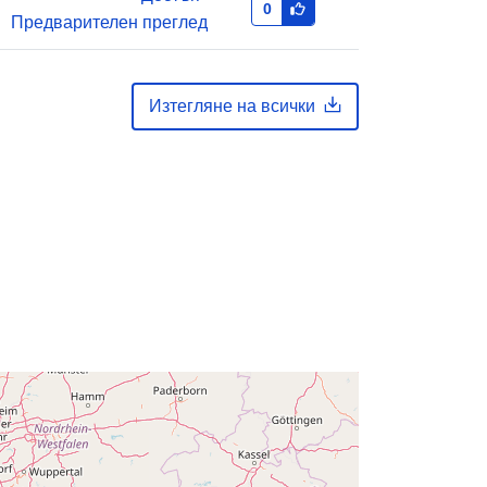
0
Предварителен преглед
Добавено към data.europa.eu:
14
February 2024
Изтегляне на всички
Актуализирана на data.europa.eu:
30 July 2026
вени
Координати:
[ [ 2.54, 51.51 ], [ 6.41,
51.51 ], [ 6.41, 49.49 ], [ 2.54, 49.49 ],
[ 2.54, 51.51 ] ]
Тип:
Polygon
тор
Q12701#ID
http://data.europa.eu/88u/dataset/q1
2701-id
public