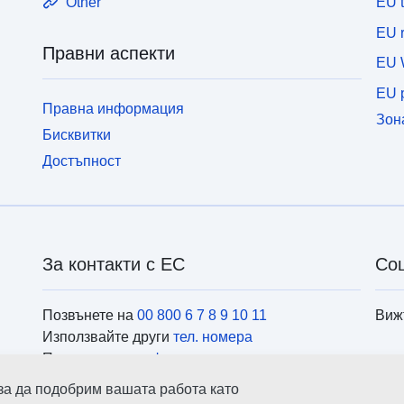
EU 
Other
EU r
Правни аспекти
EU 
EU p
Правна информация
Зон
Бисквитки
Достъпност
За контакти с ЕС
Со
Позвънете на
00 800 6 7 8 9 10 11
Виж
Използвайте други
тел. номера
Пишете ни чрез
формуляра за контакти
Посетете ни в
центровете на ЕС
Инс
 за да подобрим вашата работа като