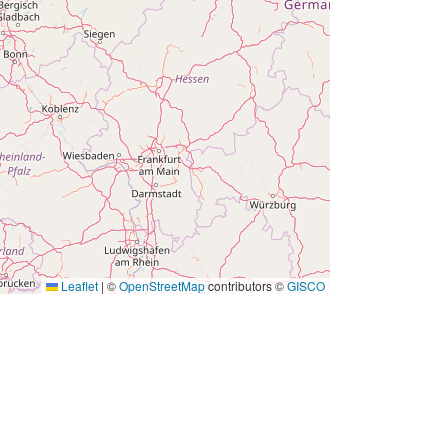
01 January 1991
 -
31 December 1991
Leaflet
|
©
OpenStreetMap
contributors ©
GISCO