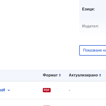
Езици:
Издател:
Показване н
Звено за вр
Формат
Актуализирано
pdf
-
PDF