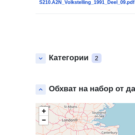
S210.A2N_Volkstelling_1991_Deel_09.pdf
Категории
keyboard_arrow_down
2
Обхват на набор от д
keyboard_arrow_up
+
−