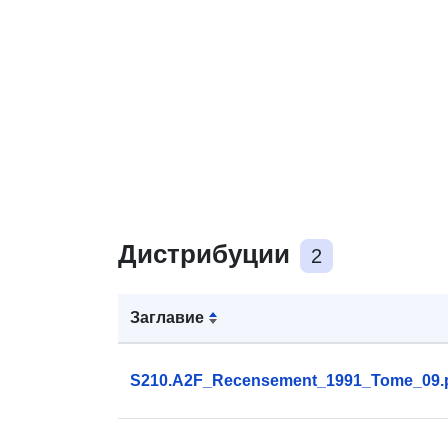
Дистрибуции
2
Заглавие
S210.A2F_Recensement_1991_Tome_09.