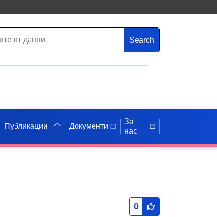
Search
За
Публикации
Документи
нас
0