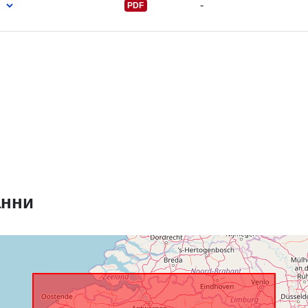
-
PDF
Каталожен
запис:
Пространст
:
анни
Идентифика
и:
uriRef:
Права за