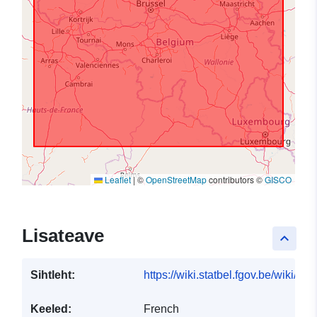
Leaflet
|
©
OpenStreetMap
contributors ©
GISCO
Lisateave
keyboard_arrow_up
Sihtleht:
https://wiki.statbel.fgov.be/wiki/I
Keeled:
French