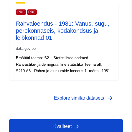
Ajaline katvus:
01 January 1991
PDF
PDF
 -
31 December 1991
Rahvaloendus - 1981: Vanus, sugu,
perekonnaseis, kodakondsus ja
leibkonnad 01
data.gov.be
Brošüüri teema: S2 – Statistilised andmed –
Rahvastiku- ja demograafiline statistika Teema all:
S210.A3 - Rahva ja eluruumide loendus 1. märtsil 1981
arrow_forward
Explore similar datasets
Kvaliteet