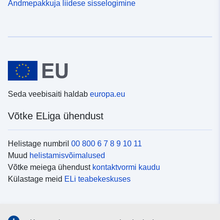
Andmepakkuja liidese sisselogimine
Seda veebisaiti haldab
europa.eu
Võtke ELiga ühendust
Helistage numbril
00 800 6 7 8 9 10 11
Muud
helistamisvõimalused
Võtke meiega ühendust
kontaktvormi kaudu
Külastage meid
ELi teabekeskuses
Sotsiaalmeedia