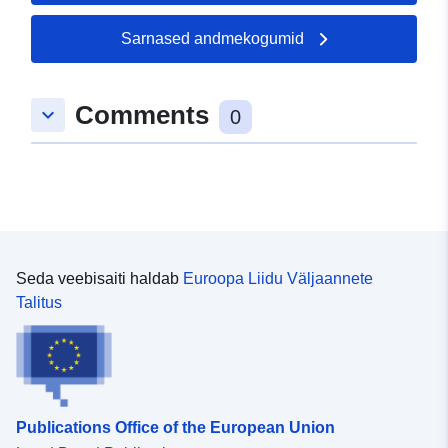
Sarnased andmekogumid
Comments
keyboard_arrow_down
0
Seda veebisaiti haldab
Euroopa Liidu Väljaannete
Talitus
Publications Office of the European Union