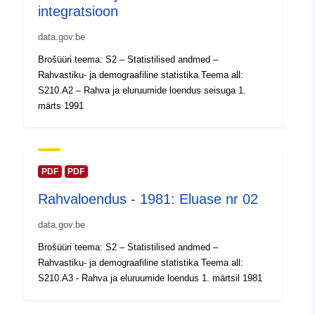
integratsioon
2024
Ajakohastatud veebisaidil Data.eu
data.gov.be
30 July 2026
Brošüüri teema: S2 – Statistilised andmed –
Rahvastiku- ja demograafiline statistika Teema all:
Geograafiline
Koordinaadid:
[ [ 2.54, 51.51
S210.A2 – Rahva ja eluruumide loendus seisuga 1.
ulatus:
], [ 6.41, 51.51 ], [ 6.41, 49.49
märts 1991
], [ 2.54, 49.49 ], [ 2.54, 51.51
] ]
Tüüp:
Polygon
PDF
PDF
Identifikaatorid:
Q12705#ID
Rahvaloendus - 1981: Eluase nr 02
data.gov.be
uriRef:
http://data.europa.eu/88u/dataset/
id
Brošüüri teema: S2 – Statistilised andmed –
Rahvastiku- ja demograafiline statistika Teema all:
Juurdepääsuõigu
S210.A3 - Rahva ja eluruumide loendus 1. märtsil 1981
public
sed: