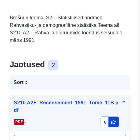
Brošüüri teema: S2 – Statistilised andmed –
Rahvastiku- ja demograafiline statistika Teema all:
S210.A2 – Rahva ja eluruumide loendus seisuga 1.
märts 1991
Jaotused
2
Sort
S210.A2F_Recensement_1991_Tome_11B.p
df
-
PDF
0