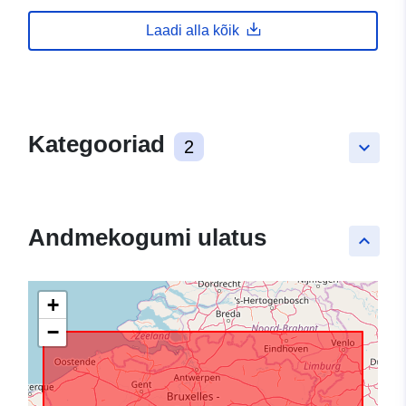
Laadi alla kõik
Kategooriad
2
keyboard_arrow_down
Andmekogumi ulatus
keyboard_arrow_up
+
−