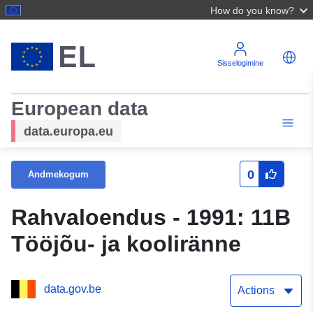
How do you know?
Sisselogimine
European data
data.europa.eu
0
Andmekogum
Rahvaloendus - 1991: 11B
Tööjõu- ja kooliränne
data.gov.be
Actions