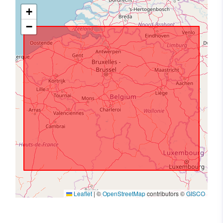
+
−
Leaflet
|
©
OpenStreetMap
contributors ©
GISCO