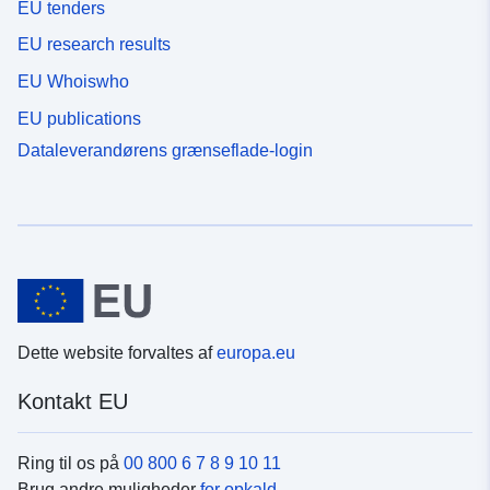
EU tenders
EU research results
EU Whoiswho
EU publications
Dataleverandørens grænseflade-login
Dette website forvaltes af
europa.eu
Kontakt EU
Ring til os på
00 800 6 7 8 9 10 11
Brug andre muligheder
for opkald