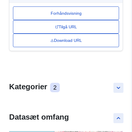
Forhåndsvisning
Tilgå URL
Download URL
Kategorier
2
keyboard_arrow_down
Datasæt omfang
keyboard_arrow_up