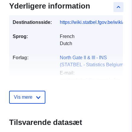
Yderligere information
keyboard_arrow_up
Destinationsside:
https://wiki.statbel.fgov.be/wiki/I
Sprog:
French
Dutch
Forlag:
North Gate II & III - INS
(STATBEL - Statistics Belgium)
E-mail:
mailto:statbel@economie.fgov.be
Hjemmeside:
https://statbel.fgov.be/
Vis mere
Kontaktpunkter:
Statbel (Generaldirektion
Statistik - Statistics Belgium)
Tilsvarende datasæt
E-mail: