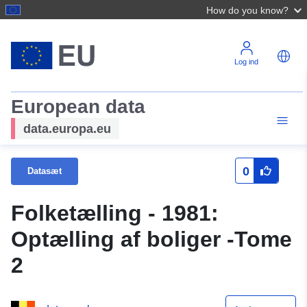
How do you know?
Log ind
European data
data.europa.eu
0
Datasæt
Folketælling - 1981:
Optælling af boliger -Tome
2