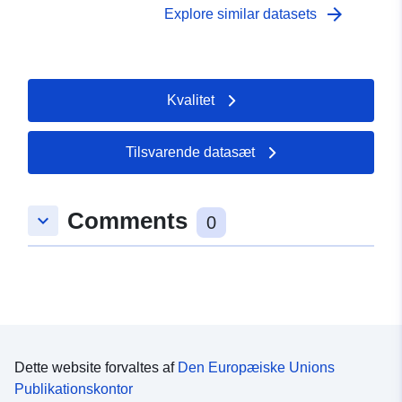
arrow_forward
Explore similar datasets
Kvalitet
Tilsvarende datasæt
Comments
keyboard_arrow_down
0
Dette website forvaltes af
Den Europæiske Unions
Publikationskontor