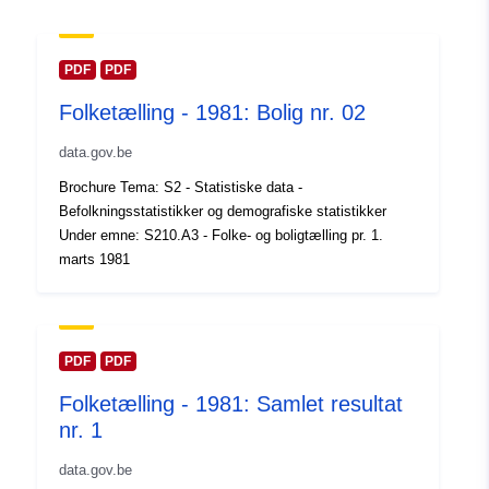
mailto:statbel@economie.fgov.be
Webadresse:
https://statbel.fgov.be/en
PDF
PDF
https://statbel.fgov.be/nl
Folketælling - 1981: Bolig nr. 02
https://statbel.fgov.be/fr
https://statbel.fgov.be/de
data.gov.be
Brochure Tema: S2 - Statistiske data -
Fortegnelse over
Tilføjet til data.europa.eu:
14
Befolkningsstatistikker og demografiske statistikker
kataloger:
February 2024
Under emne: S210.A3 - Folke- og boligtælling pr. 1.
Opdateret på data.europa.eu:
marts 1981
30 July 2026
Fysiske:
Koordinater:
[ [ 2.54, 51.51 ],
[ 6.41, 51.51 ], [ 6.41, 49.49 ],
PDF
PDF
[ 2.54, 49.49 ], [ 2.54, 51.51 ]
Folketælling - 1981: Samlet resultat
]
nr. 1
Type:
Polygon
data.gov.be