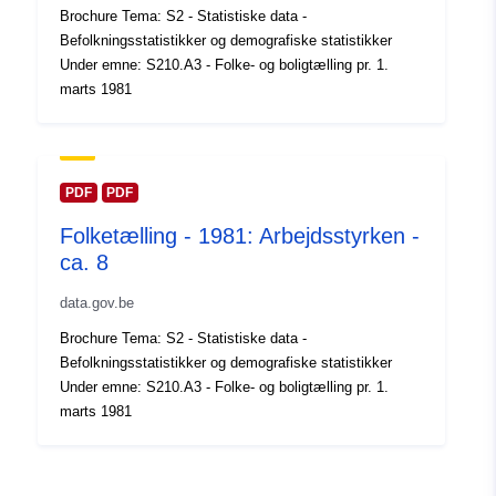
Identifikatorer:
Q12723#ID
Brochure Tema: S2 - Statistiske data -
Befolkningsstatistikker og demografiske statistikker
uriRef:
Under emne: S210.A3 - Folke- og boligtælling pr. 1.
http://data.europa.eu/88u/dataset/
marts 1981
id
Adgangsrettighe
public
der:
PDF
PDF
Tidsmæssig
01 January 1981
Folketælling - 1981: Arbejdsstyrken -
dækning:
 -
31 December 1981
ca. 8
data.gov.be
Brochure Tema: S2 - Statistiske data -
Befolkningsstatistikker og demografiske statistikker
Under emne: S210.A3 - Folke- og boligtælling pr. 1.
marts 1981