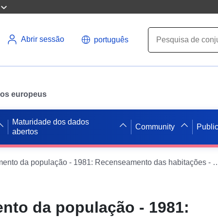
Abrir sessão
português
ados europeus
Maturidade dos dados
Community
Publi
abertos
Recenseamento da população - 1981: Recenseamento 
to da população - 1981: