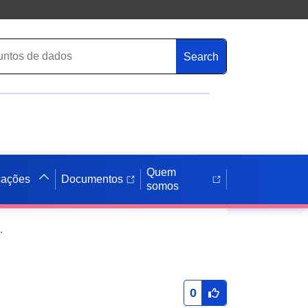
Search
Quem
cações
Documentos
somos
das habitações - Tomo 2
0