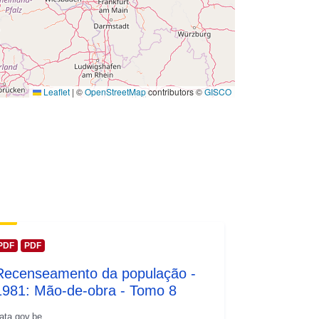
owy:
01 January 1981
 -
31 December 1981
Leaflet
|
©
OpenStreetMap
contributors ©
GISCO
PDF
PDF
Recenseamento da população -
1981: Mão-de-obra - Tomo 8
ata.gov.be