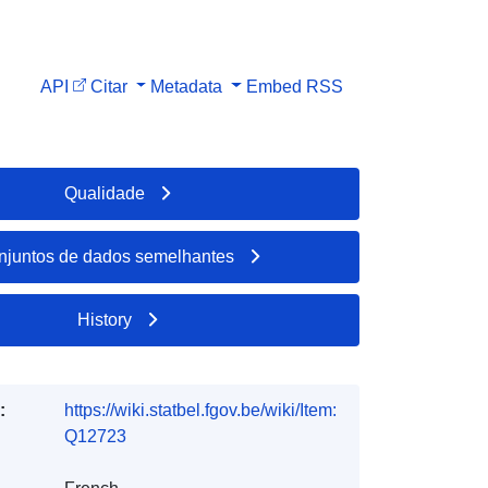
API
Citar
Metadata
Embed
RSS
Qualidade
njuntos de dados semelhantes
History
:
https://wiki.statbel.fgov.be/wiki/Item:
Q12723