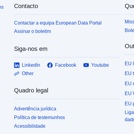
Contacto
Qu
es
Miss
Contactar a equipa European Data Portal
Bole
Assinar o boletim
Out
Siga-nos em
EU 
LinkedIn
Facebook
Youtube
EU 
Other
EU r
Quadro legal
EU 
EU p
Advertência jurídica
Liga
Política de testemunhos
dad
Acessibilidade