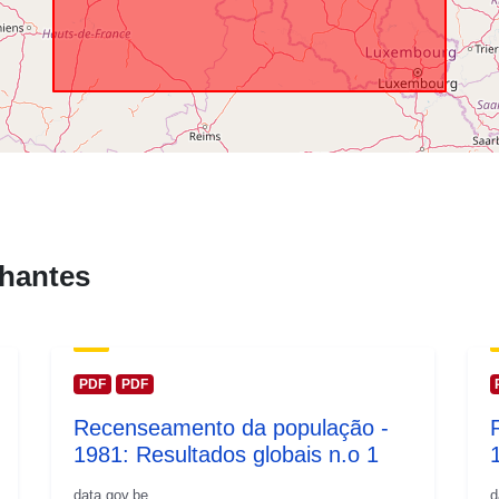
Zakres czas
hantes
PDF
PDF
Recenseamento da população -
1981: Resultados globais n.o 1
data.gov.be
d