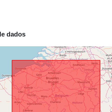
Registo do
catálogo:
de dados
Espacial:
Identificador
uriRef:
Direitos de
acesso: