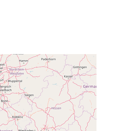
Acrescentado à data.europa.eu:
14
February 2024
Atualizado em data.europa.eu:
30
July 2026
Coordenadas:
[ [ 2.54, 51.51 ], [ 6.41,
51.51 ], [ 6.41, 49.49 ], [ 2.54, 49.49 ],
[ 2.54, 51.51 ] ]
Tipo:
Polygon
es:
Q12723#ID
http://data.europa.eu/88u/dataset/q1
2723-id
public