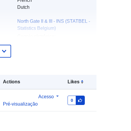
French
Dutch
North Gate II & III - INS (STATBEL -
Statistics Belgium)
Correio eletrónico:
mailto:statbel@economie.fgov.be
Página inicial:
https://statbel.fgov.be/
Statbel (Generaldirektion Statistik -
Statistics Belgium)
Actions
Likes
Correio eletrónico:
mailto:statbel@economie.fgov.be
Acesso
URL:
https://statbel.fgov.be/en
0
Pré-visualização
https://statbel.fgov.be/nl
https://statbel.fgov.be/fr
https://statbel.fgov.be/de