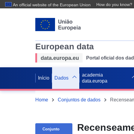
How do you know?
An official website of the European Union
European data
data.europa.eu
Portal oficial dos d
academia
Início
Dados
data.europa
Home
Conjuntos de dados
Recenseamen
Conjunto