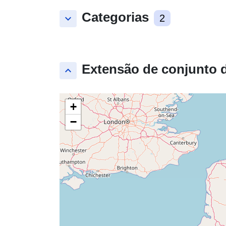
Categorias
keyboard_arrow_down
2
Extensão de conjunto 
keyboard_arrow_up
+
−