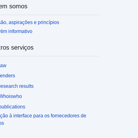
em somos
ão, aspirações e princípios
tim informativo
ros serviços
law
tenders
esearch results
Whoiswho
ublications
ção à interface para os fornecedores de
os