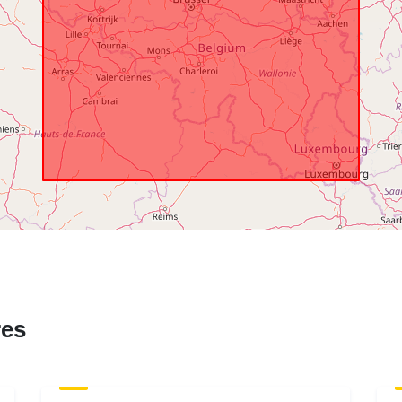
Cobertura
temporal:
res