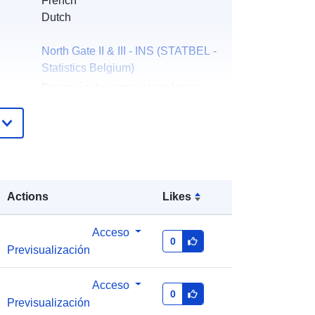
French
Dutch
North Gate II & III - INS (STATBEL -
Statistics Belgium)
Dirección de correo electrónico:
mailto:statbel@economie.fgov.be
Página principal :
https://statbel.fgov.be/
Statbel (Algemene Directie
Statistiek - Statistics Belgium)
Actions
Likes
Dirección de correo electrónico:
mailto:statbel@economie.fgov.be
Acceso
0
Previsualización
URL:
https://statbel.fgov.be/nl
https://statbel.fgov.be/de
https://statbel.fgov.be/fr
Acceso
0
https://statbel.fgov.be/en
Previsualización