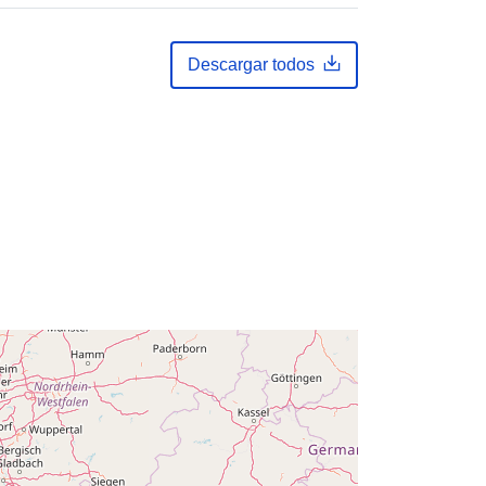
Añadido a data.europa.eu:
14
February 2024
Descargar todos
Actualizado en data.europa.eu:
30
July 2026
Coordenadas:
[ [ 2.54, 51.51 ], [ 6.41,
51.51 ], [ 6.41, 49.49 ], [ 2.54, 49.49 ],
[ 2.54, 51.51 ] ]
Tipo:
Polygon
es:
Q12738#ID
http://data.europa.eu/88u/dataset/q1
2738-id
public