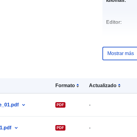
Idiomas:
Editor:
Mostrar más
Puntos de
contacto:
Formato
Actualizado
_01.pdf
-
PDF
1.pdf
-
PDF