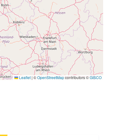
01 January 1981
 -
31 December 1981
Leaflet
|
©
OpenStreetMap
contributors ©
GISCO