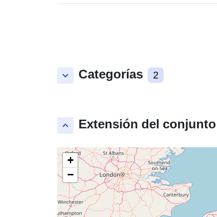
Categorías
keyboard_arrow_down
2
Extensión del conjunto
keyboard_arrow_up
+
−