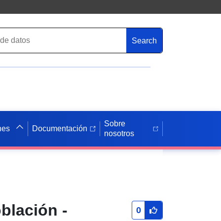
Search
Sobre
nes
Documentación
nosotros
blación -
0