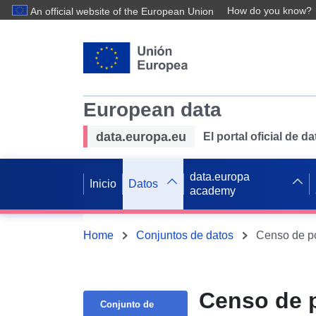
How do you know?
An official website of the European Union
European data
data.europa.eu
El portal oficial de 
data.europa
Inicio
Datos
academy
Home
Conjuntos de datos
Censo de po
Censo de p
Conjunto de