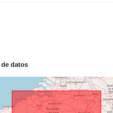
Registro del
catálogo:
Espacial:
 de datos
Identificador
uriRef:
Derechos de
acceso: