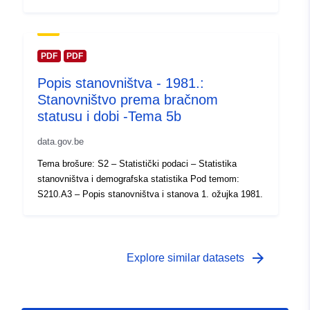
Prava pristupa:
public
PDF
PDF
Vremenska
01 January 1981
pokrivenost:
 -
31 December 1981
Popis stanovništva - 1981.:
Stanovništvo prema bračnom
statusu i dobi -Tema 5b
data.gov.be
Tema brošure: S2 – Statistički podaci – Statistika
stanovništva i demografska statistika Pod temom:
S210.A3 – Popis stanovništva i stanova 1. ožujka 1981.
arrow_forward
Explore similar datasets