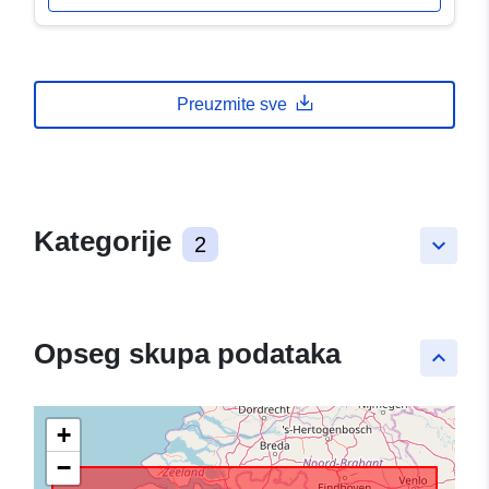
Preuzmite sve
Kategorije
2
keyboard_arrow_down
Opseg skupa podataka
keyboard_arrow_up
+
−