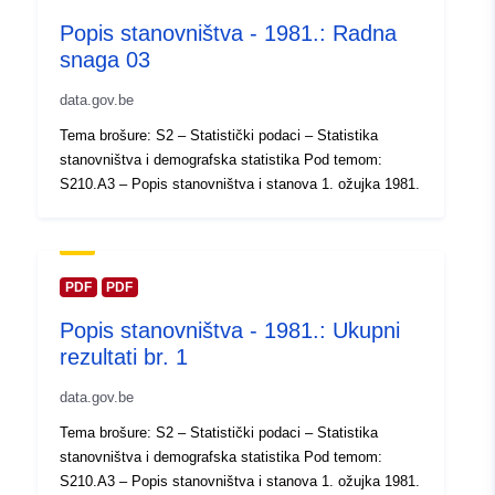
https://statbel.fgov.be/de
Popis stanovništva - 1981.: Radna
https://statbel.fgov.be/fr
snaga 03
https://statbel.fgov.be/en
data.gov.be
Kataloški
Dodano u data.europa.eu:
14 Febr
Tema brošure: S2 – Statistički podaci – Statistika
registar:
2024
stanovništva i demografska statistika Pod temom:
Ažurirano na temelju podataka.eu
S210.A3 – Popis stanovništva i stanova 1. ožujka 1981.
30 July 2026
Prostorno:
Koordinate:
[ [ 2.54, 51.51 ], [
6.41, 51.51 ], [ 6.41, 49.49 ], [
PDF
PDF
2.54, 49.49 ], [ 2.54, 51.51 ] ]
Popis stanovništva - 1981.: Ukupni
Tip:
Polygon
rezultati br. 1
data.gov.be
Identifikatori:
Q12738#ID
Tema brošure: S2 – Statistički podaci – Statistika
uriRef:
http://data.europa.eu/88u/dataset/
stanovništva i demografska statistika Pod temom:
id
S210.A3 – Popis stanovništva i stanova 1. ožujka 1981.