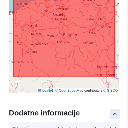
Leaflet
|
©
OpenStreetMap
contributors ©
GISCO
Dodatne informacije
keyboard_arrow_up