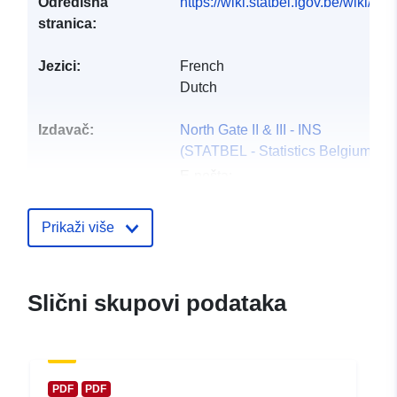
Odredišna
https://wiki.statbel.fgov.be/wiki/I
stranica:
Jezici:
French
Dutch
Izdavač:
North Gate II & III - INS
(STATBEL - Statistics Belgium)
E-pošta:
mailto:statbel@economie.fgov.be
Početna stranica:
Prikaži više
https://statbel.fgov.be/
Kontaktna točka:
Statbel (Algemene Directie
Slični skupovi podataka
Statistiek - Statistics Belgium)
E-pošta:
mailto:statbel@economie.fgov.be
URL:
https://statbel.fgov.be/nl
PDF
PDF