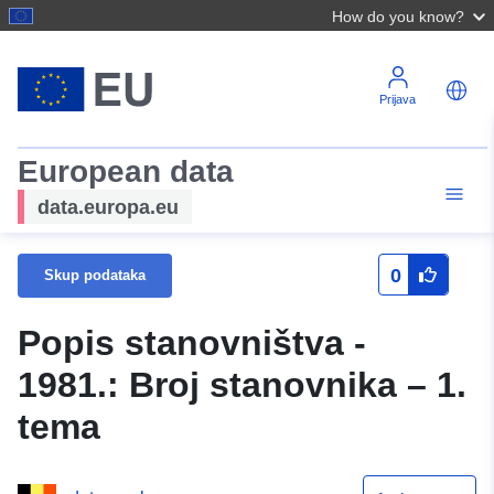
How do you know?
Prijava
European data
data.europa.eu
0
Skup podataka
Popis stanovništva -
1981.: Broj stanovnika – 1.
tema