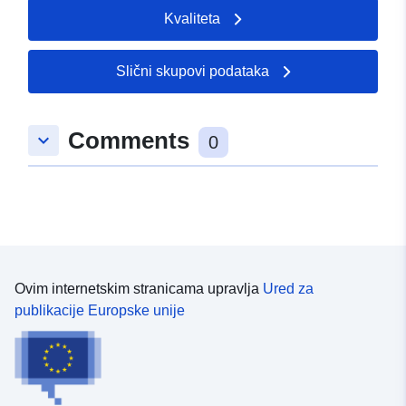
Kvaliteta
Slični skupovi podataka
Comments
keyboard_arrow_down
0
Ovim internetskim stranicama upravlja
Ured za
publikacije Europske unije