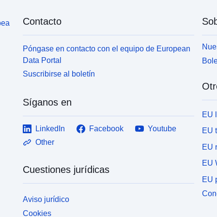
Contacto
Sob
pea
Nues
Póngase en contacto con el equipo de European
Data Portal
Bole
Suscribirse al boletín
Otr
Síganos en
EU 
LinkedIn
Facebook
Youtube
EU 
Other
EU r
EU 
Cuestiones jurídicas
EU p
Cone
Aviso jurídico
Cookies