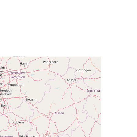
Añadido a data.europa.eu:
14
February 2024
Actualizado en data.europa.eu:
30
July 2026
Coordenadas:
[ [ 2.54, 51.51 ], [ 6.41,
51.51 ], [ 6.41, 49.49 ], [ 2.54, 49.49 ],
[ 2.54, 51.51 ] ]
Tipo:
Polygon
es:
Q12741#ID
http://data.europa.eu/88u/dataset/q1
2741-id
public