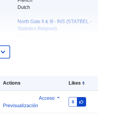
French
Dutch
North Gate II & III - INS (STATBEL -
Statistics Belgium)
Dirección de correo electrónico:
mailto:statbel@economie.fgov.be
Página principal :
https://statbel.fgov.be/
Statbel (Algemene Directie
Statistiek - Statistics Belgium)
Actions
Likes
Dirección de correo electrónico:
mailto:statbel@economie.fgov.be
Acceso
0
Previsualización
URL:
https://statbel.fgov.be/de
https://statbel.fgov.be/nl
https://statbel.fgov.be/fr
https://statbel.fgov.be/en