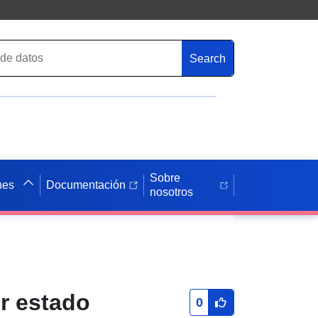
Search
Sobre
nes
Documentación
nosotros
r estado
0