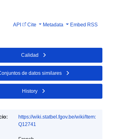
API
Cite
Metadata
Embed
RSS
Calidad
Conjuntos de datos similares
History
cio:
https://wiki.statbel.fgov.be/wiki/Item:
Q12741