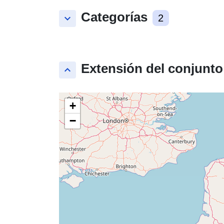
Categorías
keyboard_arrow_down
2
Extensión del conjunto
keyboard_arrow_up
+
−