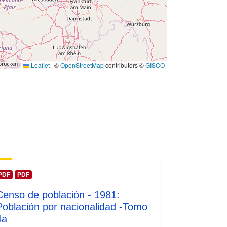
01 January 1981
 -
31 December 1981
Leaflet
|
©
OpenStreetMap
contributors ©
GISCO
PDF
PDF
Censo de población - 1981:
Población por nacionalidad -Tomo
4a