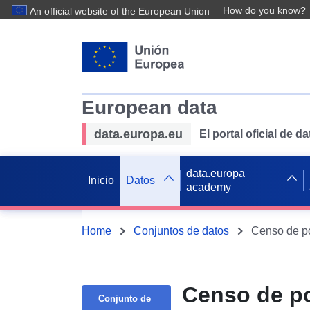
How do you know?
An official website of the European Union
European data
data.europa.eu
El portal oficial de 
data.europa
Inicio
Datos
academy
Home
Conjuntos de datos
Censo de po
Censo de po
Conjunto de