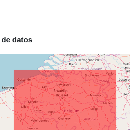
Registro del
catálogo:
 de datos
Espacial:
Identificador
uriRef:
Derechos de
acceso: