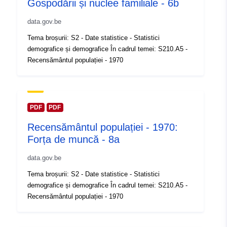
Gospodării și nuclee familiale - 6b
https://statbel.fgov.be/nl
https://statbel.fgov.be/fr
data.gov.be
Tema broșurii: S2 - Date statistice - Statistici
Registru catalog:
Adăugat la data.europa.eu:
14 Feb
demografice și demografice În cadrul temei: S210.A5 -
2024
Recensământul populației - 1970
Informații actualizate la data a.eur
30 July 2026
Spațial:
Coordonate:
[ [ 2.54, 51.51 ],
PDF
PDF
[ 6.41, 51.51 ], [ 6.41, 49.49 ],
Recensământul populației - 1970:
[ 2.54, 49.49 ], [ 2.54, 51.51 ]
Forța de muncă - 8a
]
Tip:
Polygon
data.gov.be
Tema broșurii: S2 - Date statistice - Statistici
Identificatori:
Q12760#ID
demografice și demografice În cadrul temei: S210.A5 -
Recensământul populației - 1970
uriRef:
http://data.europa.eu/88u/dataset/
id