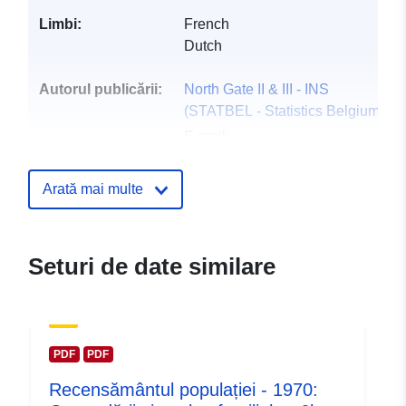
Limbi:
French
Dutch
Autorul publicării:
North Gate II & III - INS
(STATBEL - Statistics Belgium)
E-mail:
mailto:statbel@economie.fgov.be
Pagina principală:
Arată mai multe
https://statbel.fgov.be/
Puncte de
Statbel (Directorate General
Seturi de date similare
contact:
Statistics - Statistics Belgium)
E-mail:
mailto:statbel@economie.fgov.be
Adresă URL:
PDF
PDF
https://statbel.fgov.be/de
Recensământul populației - 1970:
https://statbel.fgov.be/en