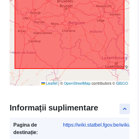
Leaflet
|
©
OpenStreetMap
contributors ©
GISCO
Informații suplimentare
keyboard_arrow_up
Pagina de
https://wiki.statbel.fgov.be/wiki/I
destinație: