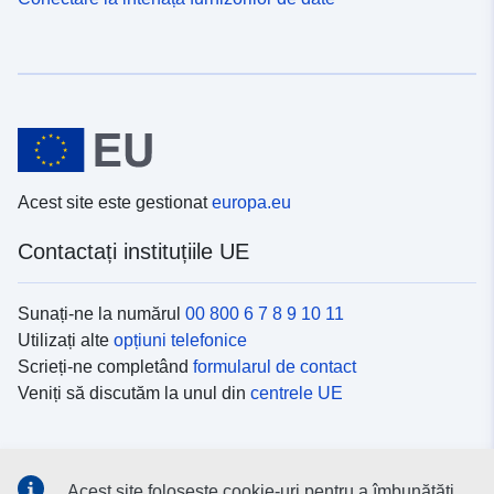
Acest site este gestionat
europa.eu
Contactați instituțiile UE
Sunați-ne la numărul
00 800 6 7 8 9 10 11
Utilizați alte
opțiuni telefonice
Scrieți-ne completând
formularul de contact
Veniți să discutăm la unul din
centrele UE
Platformele de comunicare socială
Acest site folosește cookie-uri pentru a îmbunătăți