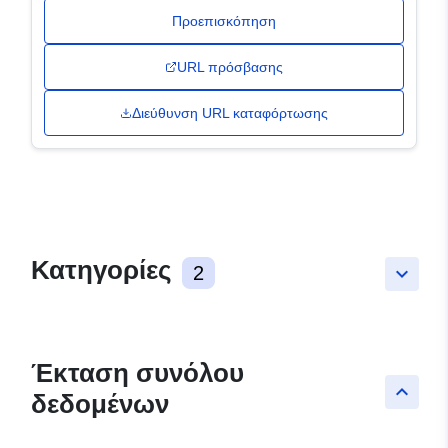
Προεπισκόπηση
URL πρόσβασης
Διεύθυνση URL καταφόρτωσης
Κατηγορίες
2
keyboard_arrow_down
Έκταση συνόλου
keyboard_arrow_up
δεδομένων