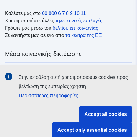
Καλέστε μας στο
00 800 6 7 8 9 10 11
Χρησιμοποιήστε άλλες
τηλεφωνικές επιλογές
Γράψτε μας μέσω του
δελτίου επικοινωνίας
Συναντήστε μας σε ένα από
τα κέντρα της ΕΕ
Μέσα κοινωνικής δικτύωσης
Αναζητήστε τα κανάλια της ΕΕ
στα μέσα κοινωνικής
Στην ιστοθέση αυτή χρησιμοποιούμε cookies προς
δικτύωσης
βελτίωση της εμπειρίας χρήστη
Περισσότερες πληροφορίες
Θεσμικά όργανα και οργανισμοί της ΕΕ
Accept all cookies
Αναζήτηση όλων των θεσμικών και λοιπών οργάνων και
οργανισμών της ΕΕ
Accept only essential cookies