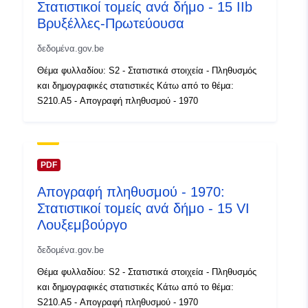
Στατιστικοί τομείς ανά δήμο - 15 IIb
Τύπος:
Polygon
Βρυξέλλες-Πρωτεύουσα
δεδομένα.gov.be
Αναγνωριστικά:
Q12769#ID
Θέμα φυλλαδίου: S2 - Στατιστικά στοιχεία - Πληθυσμός
uriRef:
http://data.europa.eu/88u/dataset/
και δημογραφικές στατιστικές Κάτω από το θέμα:
id
S210.A5 - Απογραφή πληθυσμού - 1970
Δικαιώματα
public
πρόσβασης:
PDF
Χρονική κάλυψη:
01 January 1970
Απογραφή πληθυσμού - 1970:
 -
31 December 1970
Στατιστικοί τομείς ανά δήμο - 15 VI
Λουξεμβούργο
δεδομένα.gov.be
Θέμα φυλλαδίου: S2 - Στατιστικά στοιχεία - Πληθυσμός
και δημογραφικές στατιστικές Κάτω από το θέμα:
S210.A5 - Απογραφή πληθυσμού - 1970