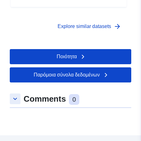
arrow_forward
Explore similar datasets
Ποιότητα
Παρόμοια σύνολα δεδομένων
Comments
keyboard_arrow_down
0