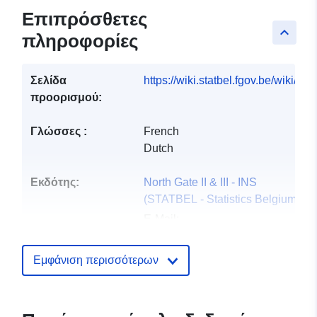
Επιπρόσθετες
keyboard_arrow_up
πληροφορίες
Σελίδα
https://wiki.statbel.fgov.be/wiki/I
προορισμού:
Γλώσσες :
French
Dutch
Εκδότης:
North Gate II & III - INS
(STATBEL - Statistics Belgium)
E-Mail:
mailto:statbel@economie.fgov.be
Αρχική σελίδα:
Εμφάνιση περισσότερων
https://statbel.fgov.be/
Σημείο επαφής:
Statbel (Generaldirektion