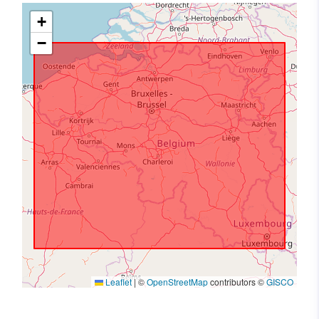
+
−
Leaflet
|
©
OpenStreetMap
contributors ©
GISCO