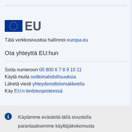
Tätä verkkosivustoa hallinnoi
europa.eu
Ota yhteyttä EU:hun
Soita numeroon
00 800 6 7 8 9 10 11
Käytä muita
soittomahdollisuuksia
Lähetä viesti
yhteydenottolomakkeella
Käy
EU:n tiedotuspisteessä
Sosiaalinen media
Käytämme evästeitä tällä sivustolla
EU
sosiaalisessa mediassa
parantaaksemme käyttäjäkokemusta