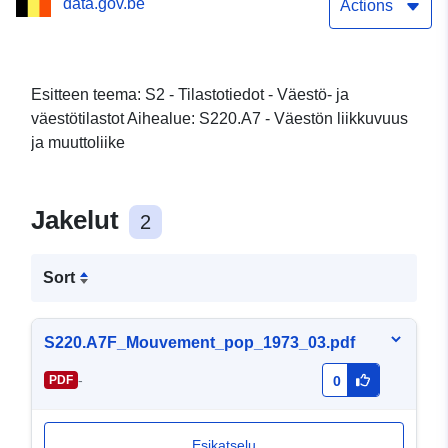
data.gov.be
Actions
Esitteen teema: S2 - Tilastotiedot - Väestö- ja
väestötilastot Aihealue: S220.A7 - Väestön liikkuvuus
ja muuttoliike
Jakelut
2
Sort
S220.A7F_Mouvement_pop_1973_03.pdf
-
PDF
0
Esikatselu