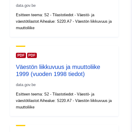
Luetteloluetteloa
Lisätty dataan.europa.eu:
14
data.gov.be
koskeva rekisteri:
February 2024
Esitteen teema: S2 - Tilastotiedot - Väestö- ja
Päivitetty data.europa.eu:
30
väestötilastot Aihealue: S220.A7 - Väestön liikkuvuus ja
July 2026
muuttoliike
Alueellinen:
Koordinaatit:
[ [ 2.54, 51.51 ],
[ 6.41, 51.51 ], [ 6.41, 49.49 ],
[ 2.54, 49.49 ], [ 2.54, 51.51 ]
PDF
PDF
]
Väestön liikkuvuus ja muuttoliike
Tyyppi:
Polygon
1999 (vuoden 1998 tiedot)
data.gov.be
Tunnisteet:
Q12793#ID
Esitteen teema: S2 - Tilastotiedot - Väestö- ja
uriRef:
http://data.europa.eu/88u/dataset/
väestötilastot Aihealue: S220.A7 - Väestön liikkuvuus ja
id
muuttoliike
Käyttöoikeudet:
public