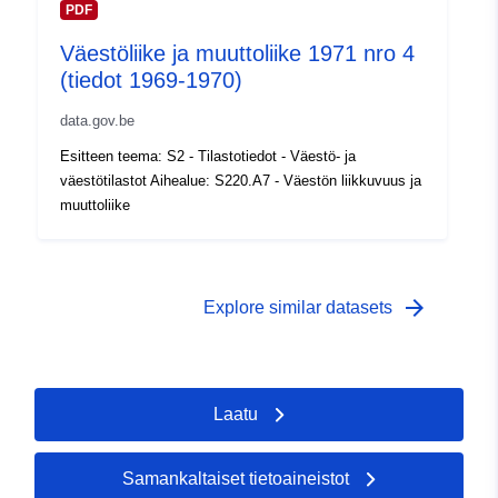
PDF
Ajallinen
01 January 1973
kattavuus:
 -
31 December 1973
Väestöliike ja muuttoliike 1971 nro 4
(tiedot 1969-1970)
data.gov.be
Esitteen teema: S2 - Tilastotiedot - Väestö- ja
väestötilastot Aihealue: S220.A7 - Väestön liikkuvuus ja
muuttoliike
arrow_forward
Explore similar datasets
Laatu
Samankaltaiset tietoaineistot