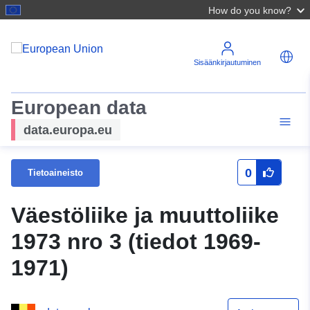
How do you know?
Sisäänkirjautuminen
European data
data.europa.eu
0
Tietoaineisto
Väestöliike ja muuttoliike
1973 nro 3 (tiedot 1969-
1971)