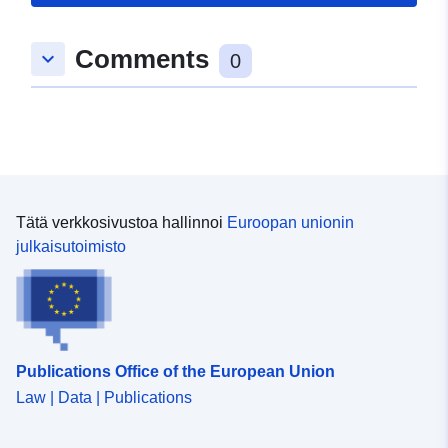
Comments
keyboard_arrow_down
0
Tätä verkkosivustoa hallinnoi
Euroopan unionin
julkaisutoimisto
Publications Office of the European Union
Law | Data | Publications