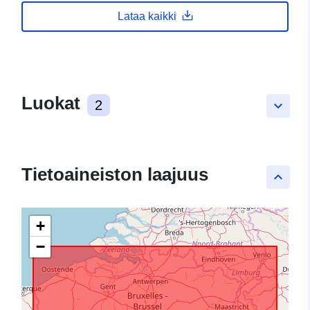
Lataa kaikki
Luokat
2
keyboard_arrow_down
Tietoaineiston laajuus
keyboard_arrow_up
+
−