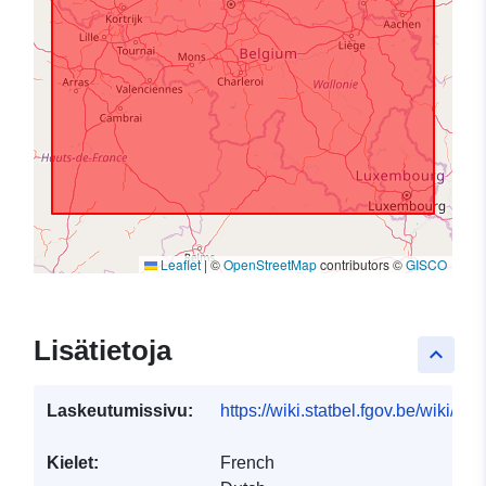
Leaflet
|
©
OpenStreetMap
contributors ©
GISCO
Lisätietoja
keyboard_arrow_up
Laskeutumissivu:
https://wiki.statbel.fgov.be/wiki/I
Kielet:
French