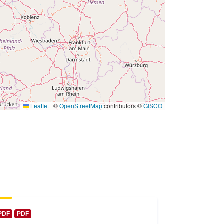
 -
31 December 1985
Leaflet
|
©
OpenStreetMap
contributors ©
GISCO
PDF
PDF