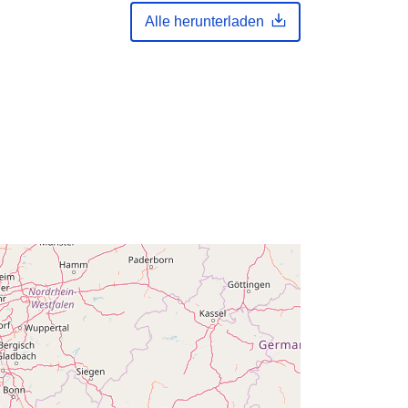
der
Zu data.europa.eu hinzugefügt:
14
Alle herunterladen
February 2024
Aktualisiert auf data.europa.eu:
30
July 2026
Koordinaten:
[ [ 2.54, 51.51 ], [ 6.41,
51.51 ], [ 6.41, 49.49 ], [ 2.54, 49.49 ],
[ 2.54, 51.51 ] ]
Typ:
Polygon
n:
Q12808#ID
http://data.europa.eu/88u/dataset/q1
2808-id
te:
public
01 January 1985