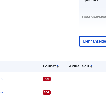
Sprachen:
Datenbereitst
:
Mehr anzeig
Kontaktmögl
eiten:
Format
Aktualisiert
-
PDF
-
PDF