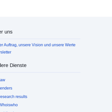
r uns
r Auftrag, unsere Vision und unsere Werte
letter
ere Dienste
law
tenders
esearch results
Whoiswho