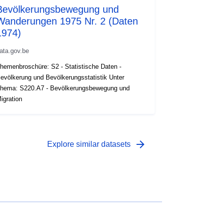
Bevölkerungsbewegung und
Wanderungen 1975 Nr. 2 (Daten
1974)
ata.gov.be
hemenbroschüre: S2 - Statistische Daten -
evölkerung und Bevölkerungsstatistik Unter
hema: S220.A7 - Bevölkerungsbewegung und
igration
arrow_forward
Explore similar datasets