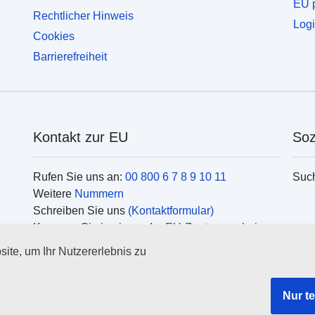
EU p
Rechtlicher Hinweis
Logi
Cookies
Barrierefreiheit
Kontakt zur EU
Soz
Rufen Sie uns an:
00 800 6 7 8 9 10 11
Suc
Weitere
Nummern
Schreiben Sie uns
(Kontaktformular)
Kommen Sie in einem der
EU-Zentren vorbei
Org
ite, um Ihr Nutzererlebnis zu
Such
EU
Nur t