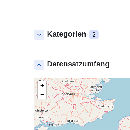
Kategorien
keyboard_arrow_down
2
Datensatzumfang
keyboard_arrow_up
+
−