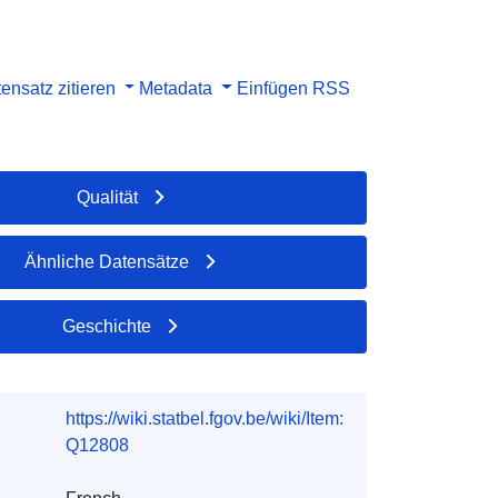
ensatz zitieren
Metadata
Einfügen
RSS
Qualität
Ähnliche Datensätze
Geschichte
https://wiki.statbel.fgov.be/wiki/Item:
Q12808