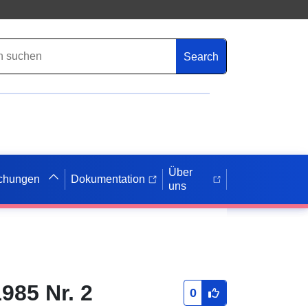
Search
Über
ichungen
Dokumentation
uns
85 Nr. 2
0