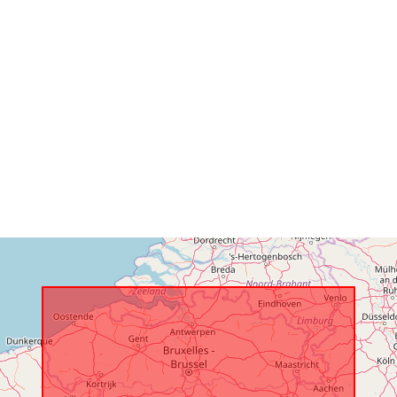
Verzeichnis 
Kataloge:
Gebiet:
Identifikatore
uriRef:
Zugangsrech
Zeitliche