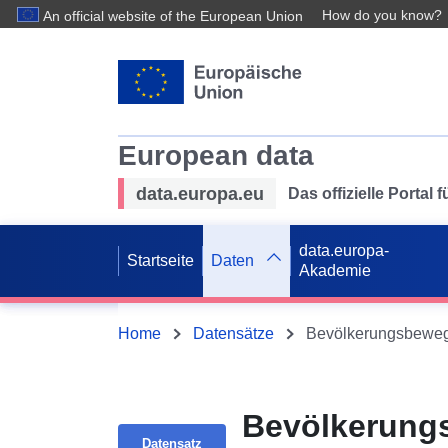
How do you know?
An official website of the European Union
European data
data.europa.eu
Das offizielle Portal
data.europa-
Startseite
Daten
Akademie
Home
Datensätze
Bevölkerungsbeweg
Bevölkerung
Datensatz