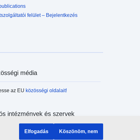
ublications
szolgáltatói felület – Bejelentkezés
össégi média
esse az EU
közösségi oldalait!
ós intézmények és szervek
sés az uniós intézmények és szervek
Elfogadás
Köszönöm, nem
ében