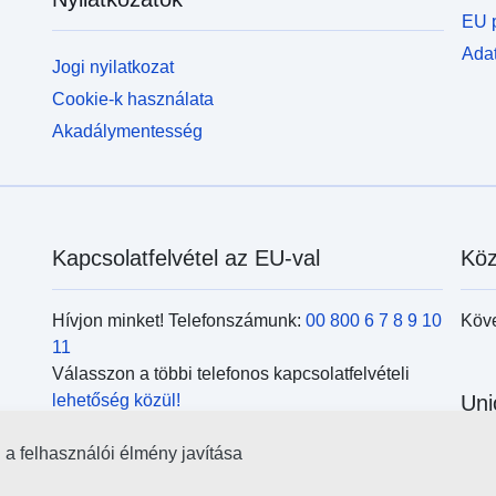
EU p
Adat
Jogi nyilatkozat
Cookie-k használata
Akadálymentesség
Kapcsolatfelvétel az EU-val
Köz
Hívjon minket! Telefonszámunk:
00 800 6 7 8 9 10
Köv
11
Válasszon a többi telefonos kapcsolatfelvételi
lehetőség közül!
Uni
Írjon nekünk a kapcsolatfelvételi
űrlap
kitöltésével!
l a felhasználói élmény javítása
Kere
Jöjjön el személyesen az
uniós központok
kör