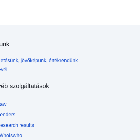
unk
etésünk, jövőképünk, értékrendünk
evél
éb szolgáltatások
law
tenders
esearch results
Whoiswho