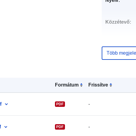
Nyelv:
Közzétevő:
Több megjele
Kapcsolattart
pontok:
Formátum
Frissítve
f
-
PDF
f
-
PDF