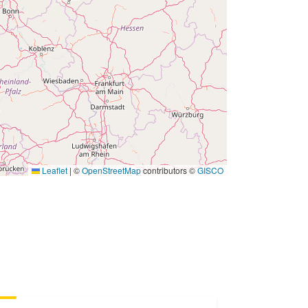
zak:
01 January 1995
 -
31 December 1995
Leaflet
|
©
OpenStreetMap
contributors ©
GISCO