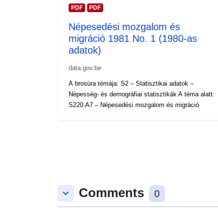
PDF
PDF
Népesedési mozgalom és
migráció 1981 No. 1 (1980-as
adatok)
data.gov.be
A brosúra témája: S2 – Statisztikai adatok –
Népesség- és demográfiai statisztikák A téma alatt:
S220.A7 – Népesedési mozgalom és migráció
Comments
keyboard_arrow_down
0