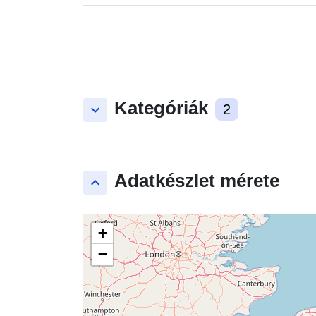
Kategóriák
keyboard_arrow_down
2
Adatkészlet mérete
keyboard_arrow_up
+
−