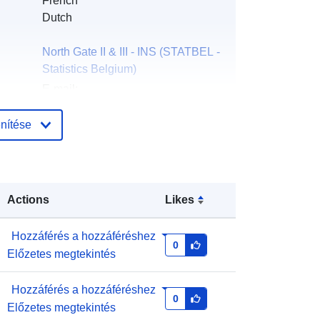
French
Dutch
North Gate II & III - INS (STATBEL -
Statistics Belgium)
E-mail:
mailto:statbel@economie.fgov.be
nítése
Kezdőlap:
https://statbel.fgov.be/
ási
Statbel (Direction générale
Statistique - Statistics Belgium)
Actions
Likes
E-mail:
mailto:statbel@economie.fgov.be
Hozzáférés a hozzáféréshez
URL:
https://statbel.fgov.be/en
0
Előzetes megtekintés
https://statbel.fgov.be/de
https://statbel.fgov.be/fr
https://statbel.fgov.be/nl
Hozzáférés a hozzáféréshez
0
Előzetes megtekintés