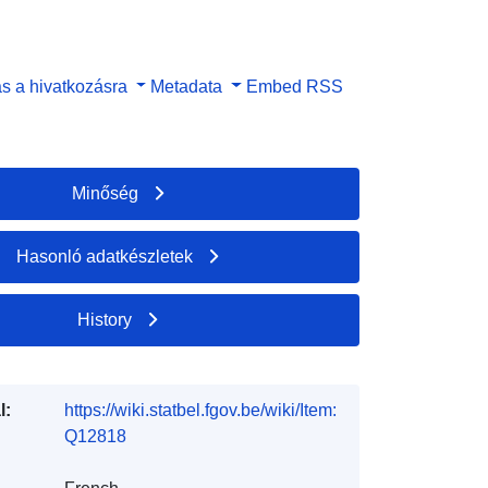
s a hivatkozásra
Metadata
Embed
RSS
Minőség
Hasonló adatkészletek
History
l:
https://wiki.statbel.fgov.be/wiki/Item:
Q12818