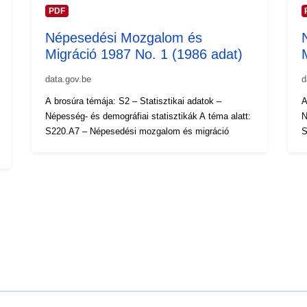
PDF
Népesedési Mozgalom és
Migráció 1987 No. 1 (1986 adat)
data.gov.be
d
A brosúra témája: S2 – Statisztikai adatok –
A
Népesség- és demográfiai statisztikák A téma alatt:
N
S220.A7 – Népesedési mozgalom és migráció
S