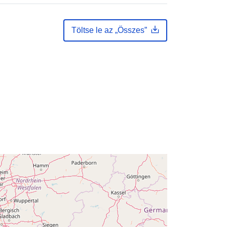
Hozzáadva a data.europa.eu-hoz:
:
14 February 2024
Töltse le az „Összes”
Frissítve: data.europa.eu:
30 July
2026
Koordináták:
[ [ 2.54, 51.51 ], [ 6.41,
51.51 ], [ 6.41, 49.49 ], [ 2.54, 49.49 ],
[ 2.54, 51.51 ] ]
Típus:
Polygon
Q12818#ID
http://data.europa.eu/88u/dataset/q1
2818-id
public
k: