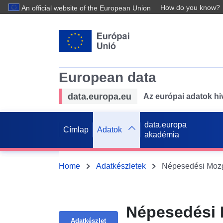
How do you know?
An official website of the European Union
European data
data.europa.eu
Az európai adatok hiv
data.europa
Címlap
Adatok
akadémia
Home
Adatkészletek
Népesedési Mozg
Népesedési 
Adatkészlet