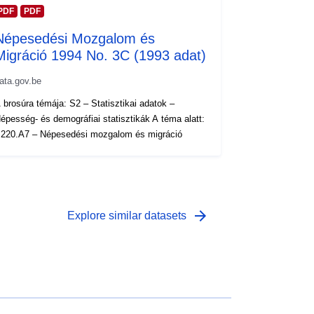
PDF
PDF
Népesedési Mozgalom és
Migráció 1994 No. 3C (1993 adat)
ata.gov.be
 brosúra témája: S2 – Statisztikai adatok –
épesség- és demográfiai statisztikák A téma alatt:
220.A7 – Népesedési mozgalom és migráció
arrow_forward
Explore similar datasets