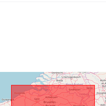
Katalógus-
nyilvántartás
Térbeli:
Azonosítók:
uriRef:
Hozzáférési
jogosultságo