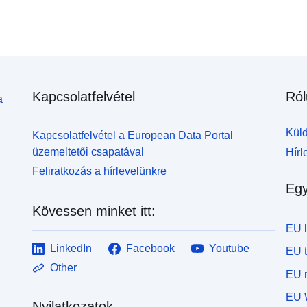
Kapcsolatfelvétel
Ról
a
Küld
Kapcsolatfelvétel a European Data Portal
üzemeltetői csapatával
Hírl
Feliratkozás a hírlevelünkre
Egy
Kövessen minket itt:
EU 
LinkedIn
Facebook
Youtube
EU 
Other
EU r
EU 
Nyilatkozatok