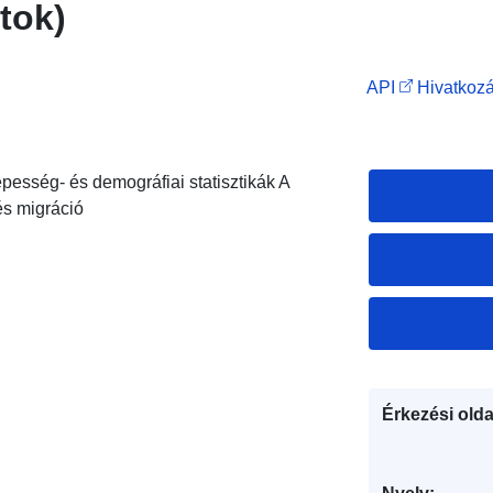
tok)
API
Hivatkozá
épesség- és demográfiai statisztikák A
s migráció
Érkezési olda