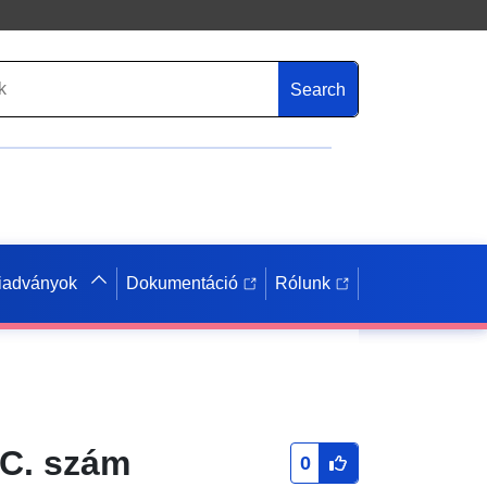
Search
iadványok
Dokumentáció
Rólunk
3C. szám
0