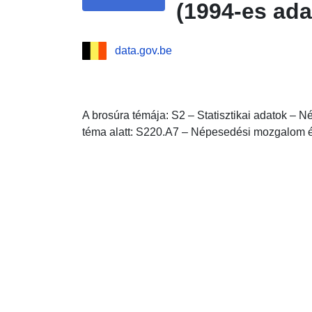
(1994-es ada
data.gov.be
A brosúra témája: S2 – Statisztikai adatok – N
téma alatt: S220.A7 – Népesedési mozgalom é