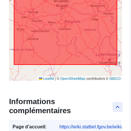
Leaflet
|
©
OpenStreetMap
contributors ©
GISCO
Informations
keyboard_arrow_up
complémentaires
Page d'accueil:
https://wiki.statbel.fgov.be/wiki/I