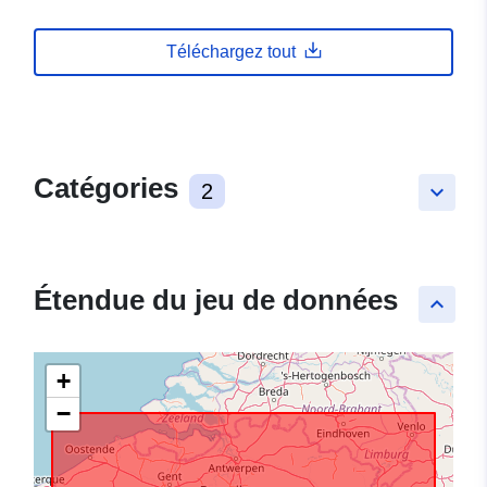
Téléchargez tout
Catégories
2
keyboard_arrow_down
Étendue du jeu de données
keyboard_arrow_up
+
−