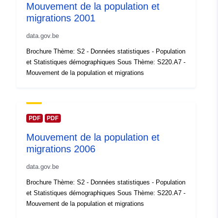
Mouvement de la population et
https://statbel.fgov.be/en
migrations 2001
Compte rendu du
Ajoutée à data.europa.eu:
14
data.gov.be
catalogue:
February 2024
Brochure Thème: S2 - Données statistiques - Population
Mise à jour sur data.europa.eu:
et Statistiques démographiques Sous Thème: S220.A7 -
30 July 2026
Mouvement de la population et migrations
spatial:
Coordonnées:
[ [ 2.54, 51.51
], [ 6.41, 51.51 ], [ 6.41, 49.49
], [ 2.54, 49.49 ], [ 2.54, 51.51
PDF
PDF
] ]
Mouvement de la population et
Type:
Polygon
migrations 2006
data.gov.be
Identificateurs:
Q12826#ID
Brochure Thème: S2 - Données statistiques - Population
uriRef:
http://data.europa.eu/88u/dataset/
et Statistiques démographiques Sous Thème: S220.A7 -
id
Mouvement de la population et migrations