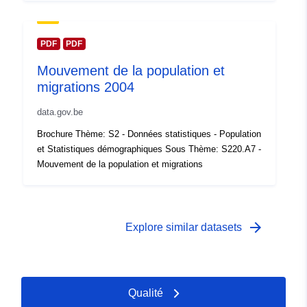
Droits d'accès:
public
PDF
PDF
Couverture
01 January 2003
temporelle:
 -
31 December 2003
Mouvement de la population et
migrations 2004
data.gov.be
Brochure Thème: S2 - Données statistiques - Population
et Statistiques démographiques Sous Thème: S220.A7 -
Mouvement de la population et migrations
arrow_forward
Explore similar datasets
Qualité