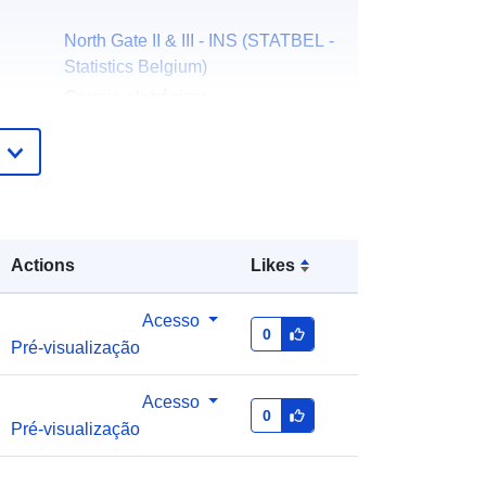
North Gate II & III - INS (STATBEL -
Statistics Belgium)
Correio eletrónico:
mailto:statbel@economie.fgov.be
Página inicial:
https://statbel.fgov.be/
Statbel (Direction générale
Statistique - Statistics Belgium)
Actions
Likes
Correio eletrónico:
mailto:statbel@economie.fgov.be
Acesso
URL:
https://statbel.fgov.be/nl
0
Pré-visualização
https://statbel.fgov.be/fr
https://statbel.fgov.be/de
https://statbel.fgov.be/en
Acesso
0
Pré-visualização
Acrescentado à data.europa.eu:
14
February 2024