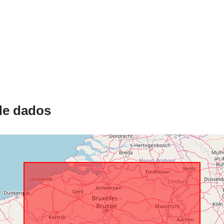
Espacial:
de dados
Identificador
uriRef:
Direitos de
acesso:
Zakres czas