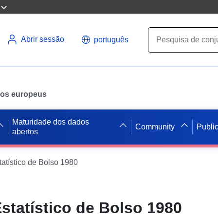
Abrir sessão
português
ados europeus
Maturidade dos dados
Community
Publi
abertos
atístico de Bolso 1980
statístico de Bolso 1980