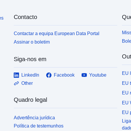
Contacto
Qu
es
Miss
Contactar a equipa European Data Portal
Bole
Assinar o boletim
Out
Siga-nos em
EU 
LinkedIn
Facebook
Youtube
EU 
Other
EU r
Quadro legal
EU 
EU p
Advertência jurídica
Liga
Política de testemunhos
dad