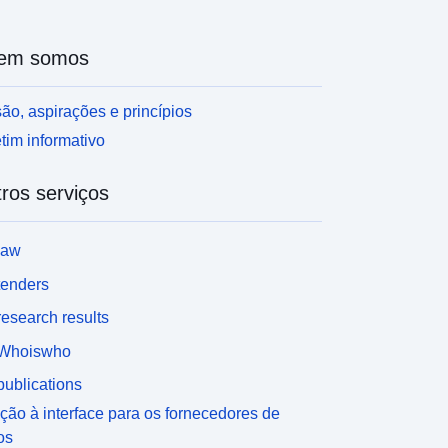
em somos
ão, aspirações e princípios
tim informativo
ros serviços
law
tenders
esearch results
Whoiswho
ublications
ção à interface para os fornecedores de
os