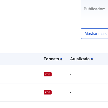
Publicador:
Mostrar mais
Pontos de
contacto:
Formato
Atualizado
-
PDF
-
PDF
Registo do
catálogo: