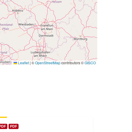
 -
31 December 1980
Leaflet
|
©
OpenStreetMap
contributors ©
GISCO
PDF
PDF