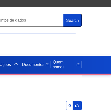
Search
Quem
cações
Documentos
somos
0