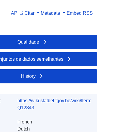
API
Citar
Metadata
Embed
RSS
Qualidade
njuntos de dados semelhantes
History
:
https://wiki.statbel.fgov.be/wiki/Item:
Q12843
French
Dutch