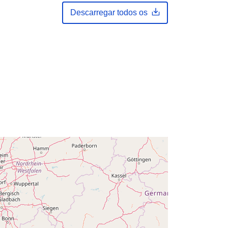
Descarregar todos os
Atualizado em data.europa.eu:
30
July 2026
Coordenadas:
[ [ 2.54, 51.51 ], [ 6.41,
51.51 ], [ 6.41, 49.49 ], [ 2.54, 49.49 ],
[ 2.54, 51.51 ] ]
Tipo:
Polygon
es:
Q12843#ID
http://data.europa.eu/88u/dataset/q1
2843-id
public
owy:
01 January 1980