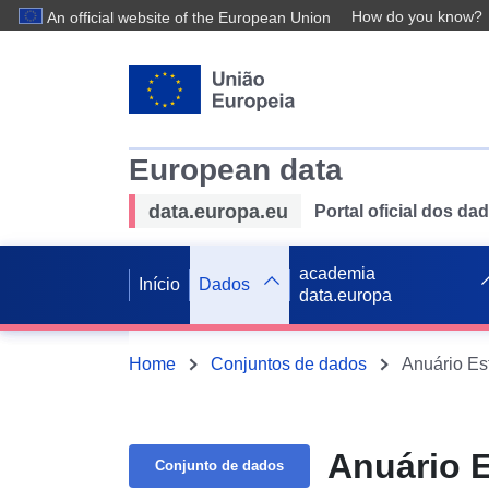
How do you know?
An official website of the European Union
European data
data.europa.eu
Portal oficial dos d
academia
Início
Dados
data.europa
Home
Conjuntos de dados
Anuário Est
Anuário E
Conjunto de dados