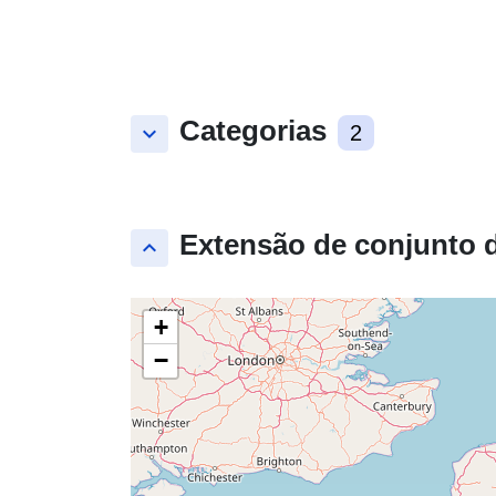
Categorias
keyboard_arrow_down
2
Extensão de conjunto 
keyboard_arrow_up
+
−