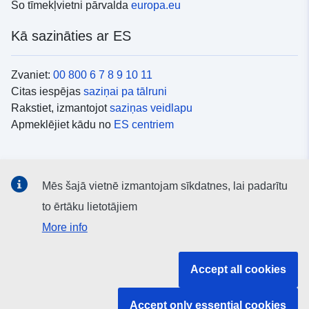
Šo tīmekļvietni pārvalda
europa.eu
Kā sazināties ar ES
Zvaniet:
00 800 6 7 8 9 10 11
Citas iespējas
saziņai pa tālruni
Rakstiet, izmantojot
saziņas veidlapu
Apmeklējiet kādu no
ES centriem
Sociālie mediji
Mēs šajā vietnē izmantojam sīkdatnes, lai padarītu
ES konti
sociālajos medijos
to ērtāku lietotājiem
More info
ES iestādes un struktūras
Accept all cookies
Meklēt visas ES iestādes un struktūras
Accept only essential cookies