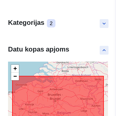
Kategorijas
2
keyboard_arrow_down
Datu kopas apjoms
keyboard_arrow_up
+
−