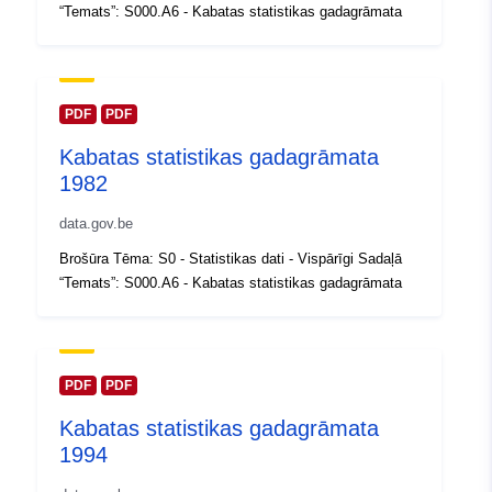
Jaunākā informācija par Data.euro
“Temats”: S000.A6 - Kabatas statistikas gadagrāmata
30 July 2026
Ģeogrāfiskā
Koordinātes:
[ [ 2.54, 51.51 ],
atrašanās vieta:
[ 6.41, 51.51 ], [ 6.41, 49.49 ],
PDF
PDF
[ 2.54, 49.49 ], [ 2.54, 51.51 ]
Kabatas statistikas gadagrāmata
]
1982
Tips:
Polygon
data.gov.be
Identifikatori:
Q12855#ID
Brošūra Tēma: S0 - Statistikas dati - Vispārīgi Sadaļā
“Temats”: S000.A6 - Kabatas statistikas gadagrāmata
uriRef:
http://data.europa.eu/88u/dataset/
id
Piekļuves
public
PDF
PDF
tiesības:
Kabatas statistikas gadagrāmata
1994
Periods:
01 January 1992