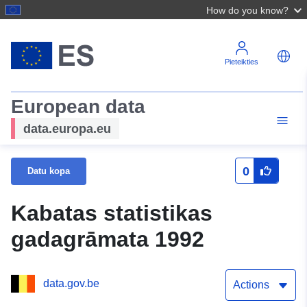
How do you know?
Pieteikties
European data
data.europa.eu
0
Datu kopa
Kabatas statistikas
gadagrāmata 1992
data.gov.be
Actions