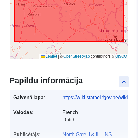
Leaflet
|
©
OpenStreetMap
contributors ©
GISCO
Papildu informācija
keyboard_arrow_up
Galvenā lapa:
https://wiki.statbel.fgov.be/wiki/I
Valodas:
French
Dutch
Publicētājs:
North Gate II & III - INS