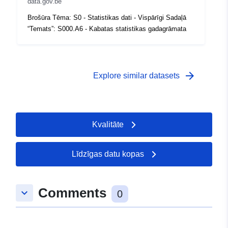
 -
31 December 1992
data.gov.be
Brošūra Tēma: S0 - Statistikas dati - Vispārīgi Sadaļā
“Temats”: S000.A6 - Kabatas statistikas gadagrāmata
arrow_forward
Explore similar datasets
Kvalitāte
Līdzīgas datu kopas
Comments
keyboard_arrow_down
0