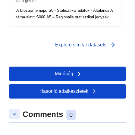
data.gov.be
A brosúra témája: S0 - Statisztikai adatok - Általános A
téma alatt: S000.A5 – Regionális statisztikai jegyzék
arrow_forward
Explore similar datasets
Minőség
Hasonló adatkészletek
Comments
keyboard_arrow_down
0