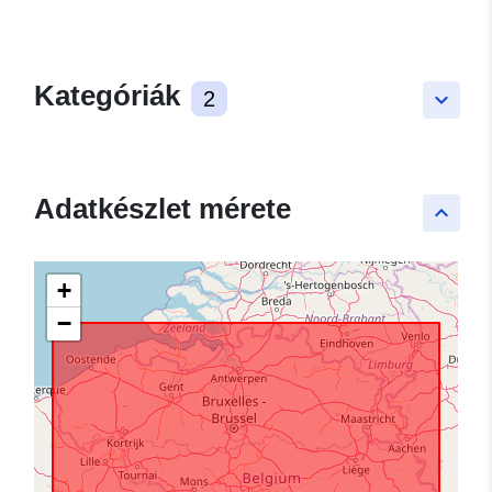
Kategóriák
2
keyboard_arrow_down
Adatkészlet mérete
keyboard_arrow_up
+
−