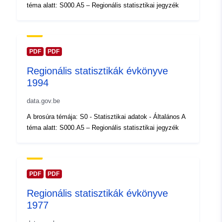
2026
téma alatt: S000.A5 – Regionális statisztikai jegyzék
Térbeli:
Koordináták:
[ [ 2.54, 51.51 ],
[ 6.41, 51.51 ], [ 6.41, 49.49 ],
[ 2.54, 49.49 ], [ 2.54, 51.51 ]
PDF
PDF
]
Regionális statisztikák évkönyve
Típus:
Polygon
1994
Azonosítók:
data.gov.be
Q12867#ID
A brosúra témája: S0 - Statisztikai adatok - Általános A
uriRef:
http://data.europa.eu/88u/dataset/
téma alatt: S000.A5 – Regionális statisztikai jegyzék
id
Hozzáférési
public
jogosultságok:
PDF
PDF
Regionális statisztikák évkönyve
Lefedett időszak:
01 January 1982
1977
 -
31 December 1982