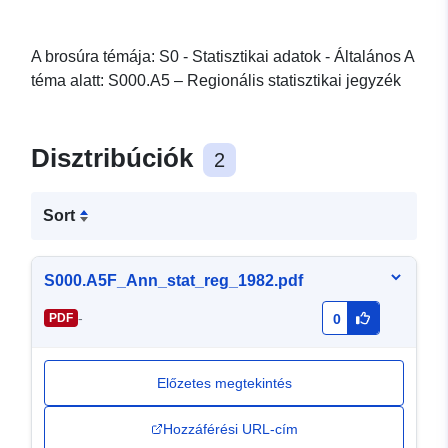
A brosúra témája: S0 - Statisztikai adatok - Általános A
téma alatt: S000.A5 – Regionális statisztikai jegyzék
Disztribúciók
2
Sort
S000.A5F_Ann_stat_reg_1982.pdf
-
PDF
0
Előzetes megtekintés
Hozzáférési URL-cím