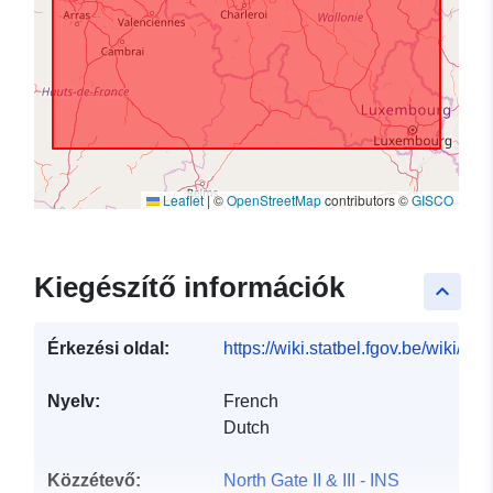
Leaflet
|
©
OpenStreetMap
contributors ©
GISCO
Kiegészítő információk
keyboard_arrow_up
Érkezési oldal:
https://wiki.statbel.fgov.be/wiki/I
Nyelv:
French
Dutch
Közzétevő:
North Gate II & III - INS