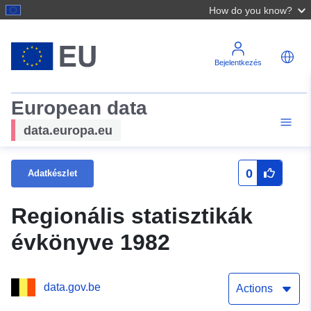
How do you know?
Bejelentkezés
European data
data.europa.eu
0
Adatkészlet
Regionális statisztikák
évkönyve 1982
data.gov.be
Actions