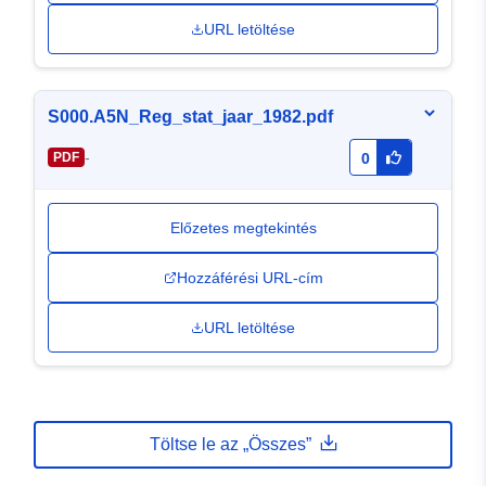
URL letöltése
S000.A5N_Reg_stat_jaar_1982.pdf
-
PDF
0
Előzetes megtekintés
Hozzáférési URL-cím
URL letöltése
Töltse le az „Összes”