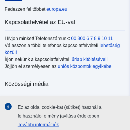
Fedezzen fel többet
europa.eu
Kapcsolatfelvétel az EU-val
Hívjon minket! Telefonszámunk:
00 800 6 7 8 9 10 11
Válasszon a többi telefonos kapcsolatfelvételi
lehetőség
közül!
Írjon nekünk a kapcsolatfelvételi
űrlap kitöltésével!
Jöjjön el személyesen az
uniós központok egyikébe!
Közösségi média
Kövesse az EU
közösségi oldalait!
Ez az oldal cookie-kat (sütiket) használ a
felhasználói élmény javítása érdekében
Uniós intézmények és szervek
További információk