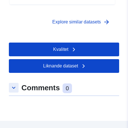
 -
31 December 1984
arrow_forward
Explore similar datasets
Kvalitet
Liknande dataset
Comments
keyboard_arrow_down
0