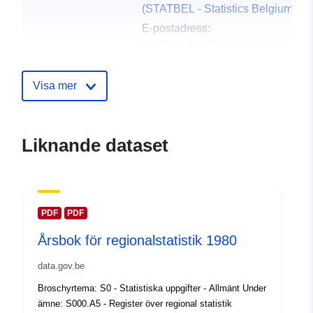
(STATBEL - Statistics Belgium)
E-postadress:
mailto:statbel@economie.fgov.be
Webbplats:
https://statbel.fgov.be/
Visa mer
Kontaktpunkter:
Statbel (Generaldirektion
Statistik - Statistics Belgium)
Liknande dataset
E-postadress:
mailto:statbel@economie.fgov.be
Webbadress:
https://statbel.fgov.be/en
PDF
PDF
https://statbel.fgov.be/fr
Årsbok för regionalstatistik 1980
https://statbel.fgov.be/nl
https://statbel.fgov.be/de
data.gov.be
Broschyrtema: S0 - Statistiska uppgifter - Allmänt Under
Katalogregister:
Läggs till i data.europa.eu:
14
ämne: S000.A5 - Register över regional statistik
February 2024