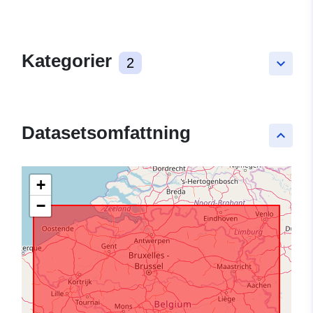
Kategorier
2
keyboard_arrow_down
Datasetsomfattning
keyboard_arrow_up
+
−