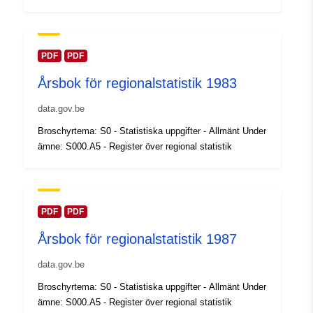
Uppdaterad på data.europa.eu:
30 July 2026
PDF
PDF
Spatial:
Koordinater:
[ [ 2.54, 51.51 ],
Årsbok för regionalstatistik 1983
[ 6.41, 51.51 ], [ 6.41, 49.49 ],
[ 2.54, 49.49 ], [ 2.54, 51.51 ]
data.gov.be
]
Broschyrtema: S0 - Statistiska uppgifter - Allmänt Under
Typ:
Polygon
ämne: S000.A5 - Register över regional statistik
Identifierare:
Q12869#ID
uriRef:
http://data.europa.eu/88u/dataset/
PDF
PDF
id
Årsbok för regionalstatistik 1987
Åtkomsträttighete
public
data.gov.be
r:
Broschyrtema: S0 - Statistiska uppgifter - Allmänt Under
ämne: S000.A5 - Register över regional statistik
Tidsperiod:
01 January 1984