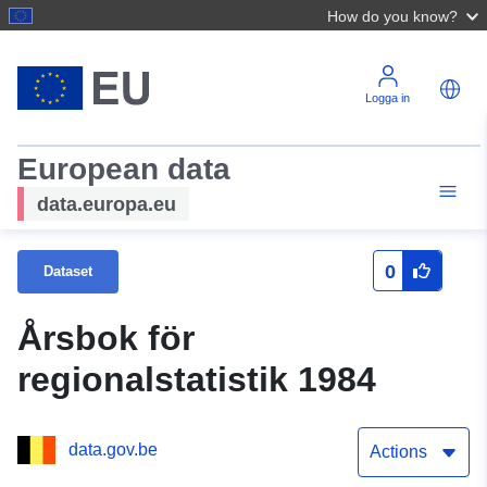
How do you know?
Logga in
European data
data.europa.eu
0
Dataset
Årsbok för
regionalstatistik 1984
data.gov.be
Actions