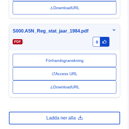
DownloadURL
S000.A5N_Reg_stat_jaar_1984.pdf
-
PDF
0
Förhandsgranskning
Access URL
DownloadURL
Ladda ner alla