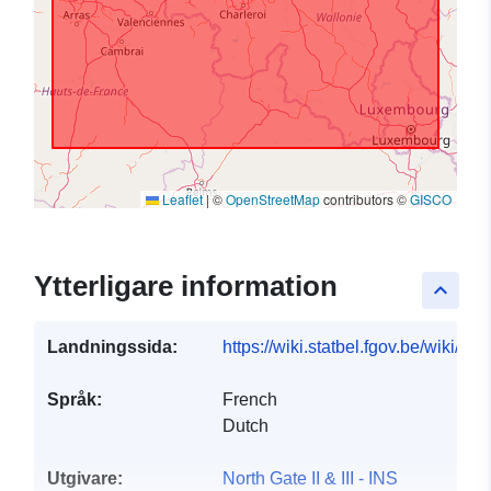
Leaflet
|
©
OpenStreetMap
contributors ©
GISCO
Ytterligare information
keyboard_arrow_up
Landningssida:
https://wiki.statbel.fgov.be/wiki/I
Språk:
French
Dutch
Utgivare:
North Gate II & III - INS