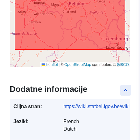
Leaflet
|
©
OpenStreetMap
contributors ©
GISCO
Dodatne informacije
keyboard_arrow_up
Ciljna stran:
https://wiki.statbel.fgov.be/wiki/I
Jeziki:
French
Dutch