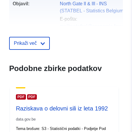
Objavil:
North Gate II & III - INS
(STATBEL - Statistics Belgium)
E-pošta:
mailto:statbel@economie.fgov.be
Domača stran:
https://statbel.fgov.be/
Prikaži več
Kontaktne točke:
Statbel (Generaldirektion
Statistik - Statistics Belgium)
Podobne zbirke podatkov
E-pošta:
mailto:statbel@economie.fgov.be
Katalog:
https://statbel.fgov.be/nl
https://statbel.fgov.be/fr
PDF
PDF
https://statbel.fgov.be/de
Raziskava o delovni sili iz leta 1992
https://statbel.fgov.be/en
data.gov.be
Katalogski zapis:
Dodano v data.europa.eu:
14 Febr
Tema brošure: S3 - Statistični podatki - Podjetje Pod
2024