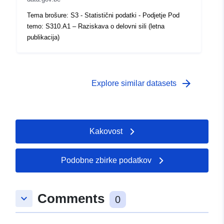
 -
31 December 1996
Tema brošure: S3 - Statistični podatki - Podjetje Pod
temo: S310.A1 – Raziskava o delovni sili (letna
publikacija)
arrow_forward
Explore similar datasets
Kakovost
Podobne zbirke podatkov
Comments
keyboard_arrow_down
0