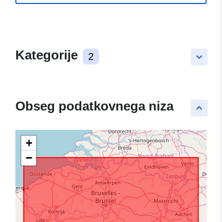
Kategorije
2
keyboard_arrow_down
Obseg podatkovnega niza
keyboard_arrow_up
+
−