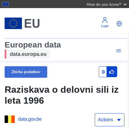
How do you know?
Login
European data
data.europa.eu
0
Zbirka podatkov
Raziskava o delovni sili iz
leta 1996
data.gov.be
Actions