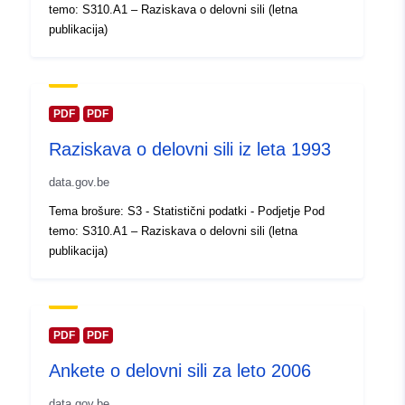
temo: S310.A1 – Raziskava o delovni sili (letna
Posodobljeno na spletišču Data.e
publikacija)
30 July 2026
Prostorski:
Usklajuje:
[ [ 2.54, 51.51 ], [
6.41, 51.51 ], [ 6.41, 49.49 ], [
PDF
PDF
2.54, 49.49 ], [ 2.54, 51.51 ] ]
Raziskava o delovni sili iz leta 1993
Tip:
Polygon
data.gov.be
Identifikatorji:
Q12897#ID
Tema brošure: S3 - Statistični podatki - Podjetje Pod
temo: S310.A1 – Raziskava o delovni sili (letna
uriRef:
http://data.europa.eu/88u/dataset/
publikacija)
id
Pravice za
public
dostop:
PDF
PDF
Ankete o delovni sili za leto 2006
Časovna
01 January 1996
pokritost:
data.gov.be