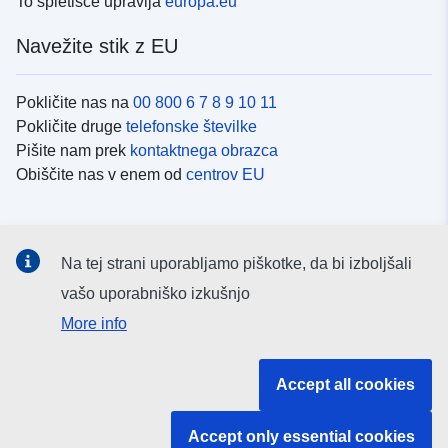
To spletišče upravlja
europa.eu
Navežite stik z EU
Pokličite nas na
00 800 6 7 8 9 10 11
Pokličite druge
telefonske številke
Pišite nam prek
kontaktnega obrazca
Obiščite nas v enem od
centrov EU
Družbeni mediji
Na tej strani uporabljamo piškotke, da bi izboljšali
Iskanje po
družbenih medijih EU
vašo uporabniško izkušnjo
More info
Institucije in organi EU
Accept all cookies
Iskanje po institucijah in organih EU
Accept only essential cookies