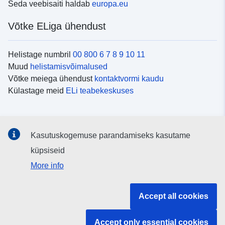
Seda veebisaiti haldab
europa.eu
Võtke ELiga ühendust
Helistage numbril
00 800 6 7 8 9 10 11
Muud
helistamisvõimalused
Võtke meiega ühendust
kontaktvormi kaudu
Külastage meid
ELi teabekeskuses
Sotsiaalmeedia
Kasutuskogemuse parandamiseks kasutame
Otsige ELi teavet
sotsiaalmeediakanalitest
küpsiseid
More info
ELi institutsioonid ja asutused
Accept all cookies
Otsige kõiki ELi institutsioone ja ameteid
Accept only essential cookies