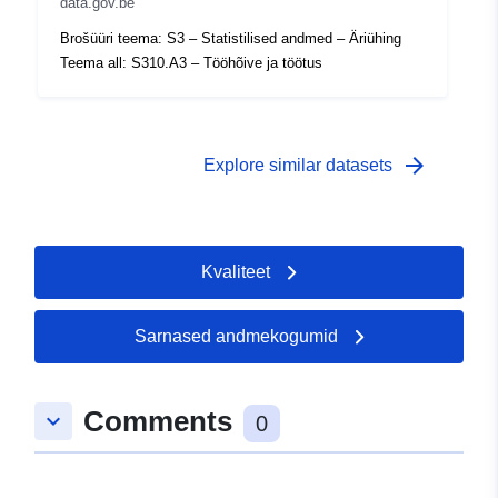
data.gov.be
Brošüüri teema: S3 – Statistilised andmed – Äriühing
Teema all: S310.A3 – Tööhõive ja töötus
arrow_forward
Explore similar datasets
Kvaliteet
Sarnased andmekogumid
Comments
keyboard_arrow_down
0