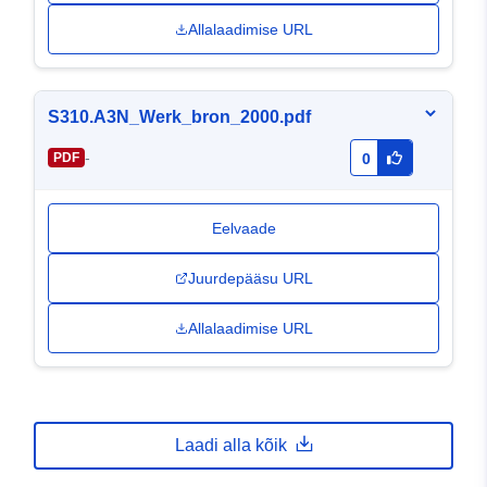
Allalaadimise URL
S310.A3N_Werk_bron_2000.pdf
-
PDF
0
Eelvaade
Juurdepääsu URL
Allalaadimise URL
Laadi alla kõik