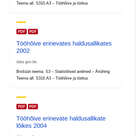
30 July 2026
Teema all: S310.A3 – Tööhõive ja töötus
Geograafiline
Koordinaadid:
[ [ 2.54, 51.51
ulatus:
], [ 6.41, 51.51 ], [ 6.41, 49.49
], [ 2.54, 49.49 ], [ 2.54, 51.51
PDF
PDF
] ]
Tööhõive erinevates haldusallikates
Tüüp:
Polygon
2002
Identifikaatorid:
data.gov.be
Q12917#ID
Brošüüri teema: S3 – Statistilised andmed – Äriühing
uriRef:
http://data.europa.eu/88u/dataset/
Teema all: S310.A3 – Tööhõive ja töötus
id
Juurdepääsuõigu
public
sed:
PDF
PDF
Tööhõive erinevate haldusallikate
Ajaline katvus:
01 January 2000
lõikes 2004
 -
31 December 2000