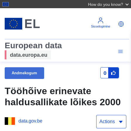
How do you know?
Sisselogimine
European data
data.europa.eu
0
Andmekogum
Tööhõive erinevate
haldusallikate lõikes 2000
data.gov.be
Actions