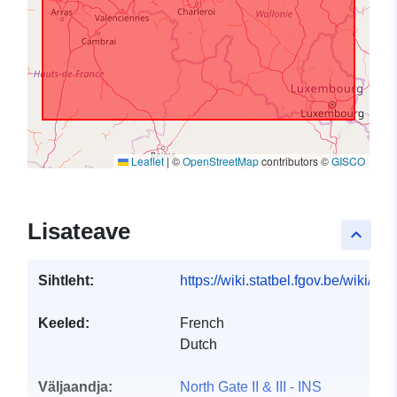
Leaflet
|
©
OpenStreetMap
contributors ©
GISCO
Lisateave
keyboard_arrow_up
Sihtleht:
https://wiki.statbel.fgov.be/wiki/I
Keeled:
French
Dutch
Väljaandja:
North Gate II & III - INS