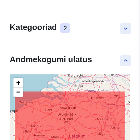
Kategooriad
2
keyboard_arrow_down
Andmekogumi ulatus
keyboard_arrow_up
+
−