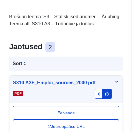
Brošüüri teema: S3 – Statistilised andmed – Äriühing
Teema all: S310.A3 – Tööhõive ja töötus
Jaotused
2
Sort
S310.A3F_Emploi_sources_2000.pdf
-
PDF
0
Eelvaade
Juurdepääsu URL