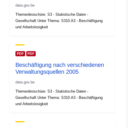
Katalogopptak:
Lagt til data.europa.eu:
14
data.gov.be
February 2024
Themenbroschüre: S3 - Statistische Daten -
Oppdatert på data.europa.eu:
Gesellschaft Unter Thema: S310.A3 - Beschäftigung
30 July 2026
und Arbeitslosigkeit
Romslig:
Koordinater:
[ [ 2.54, 51.51 ],
[ 6.41, 51.51 ], [ 6.41, 49.49 ],
[ 2.54, 49.49 ], [ 2.54, 51.51 ]
PDF
PDF
]
Beschäftigung nach verschiedenen
Type:
Polygon
Verwaltungsquellen 2005
data.gov.be
Identifikatorer:
Q12919#ID
Themenbroschüre: S3 - Statistische Daten -
uriRef:
http://data.europa.eu/88u/dataset/
Gesellschaft Unter Thema: S310.A3 - Beschäftigung
id
und Arbeitslosigkeit
Tilgangsrettighet
public
er: