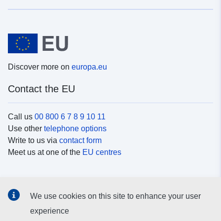
Discover more on
europa.eu
Contact the EU
Call us
00 800 6 7 8 9 10 11
Use other
telephone options
Write to us via
contact form
Meet us at one of the
EU centres
Social media
We use cookies on this site to enhance your user
Search for EU
social media channels
experience