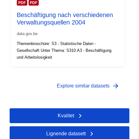
PDF
PDF
Temporal
01 January 2002
Beschäftigung nach verschiedenen
coverage:
 -
31 December 2002
Verwaltungsquellen 2004
data.gov.be
Themenbroschüre: S3 - Statistische Daten -
Gesellschaft Unter Thema: S310.A3 - Beschäftigung
und Arbeitslosigkeit
arrow_forward
Explore similar datasets
Kvalitet
Lignende datasett