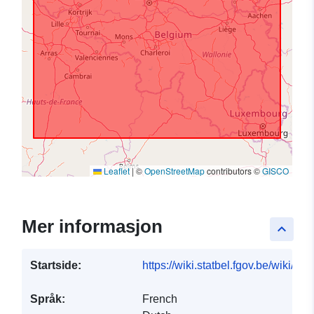
Leaflet
|
©
OpenStreetMap
contributors ©
GISCO
Mer informasjon
keyboard_arrow_up
Startside:
https://wiki.statbel.fgov.be/wiki/I
Språk:
French