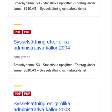
Broschyrtema: S3 - Statistiska uppgifter - Företag Under
February 2024
ämne: S310.A3 – Sysselsättning och arbetslöshet
Uppdaterad på data.europa.eu:
30 July 2026
Spatial:
Koordinater:
[ [ 2.54, 51.51 ],
PDF
PDF
[ 6.41, 51.51 ], [ 6.41, 49.49 ],
Sysselsättning efter olika
[ 2.54, 49.49 ], [ 2.54, 51.51 ]
administrativa källor 2004
]
Typ:
Polygon
data.gov.be
Broschyrtema: S3 - Statistiska uppgifter - Företag Under
Identifierare:
Q12922#ID
ämne: S310.A3 – Sysselsättning och arbetslöshet
uriRef:
http://data.europa.eu/88u/dataset/
id
PDF
PDF
Åtkomsträttighete
public
Sysselsättning enligt olika
r:
administrativa källor 2003