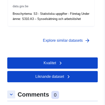
Tidsperiod:
01 January 2005
data.gov.be
 -
31 December 2005
Broschyrtema: S3 - Statistiska uppgifter - Företag Under
ämne: S310.A3 – Sysselsättning och arbetslöshet
arrow_forward
Explore similar datasets
Kvalitet
Liknande dataset
Comments
keyboard_arrow_down
0