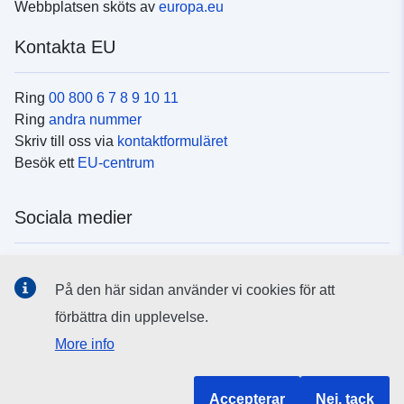
Webbplatsen sköts av
europa.eu
Kontakta EU
Ring
00 800 6 7 8 9 10 11
Ring
andra nummer
Skriv till oss via
kontaktformuläret
Besök ett
EU-centrum
Sociala medier
Hitta oss i
sociala medier
På den här sidan använder vi cookies för att
förbättra din upplevelse.
EU:s institutioner och organ
More info
Hitta alla EU-institutioner och EU-organ
Accepterar
Nej, tack