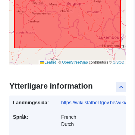
Leaflet
|
©
OpenStreetMap
contributors ©
GISCO
Ytterligare information
keyboard_arrow_up
Landningssida:
https://wiki.statbel.fgov.be/wiki/I
Språk:
French
Dutch