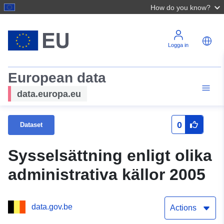
How do you know?
Logga in
European data
data.europa.eu
0
Dataset
Sysselsättning enligt olika
administrativa källor 2005
data.gov.be
Actions