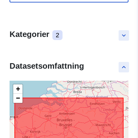
Kategorier
2
keyboard_arrow_down
Datasetsomfattning
keyboard_arrow_up
+
−