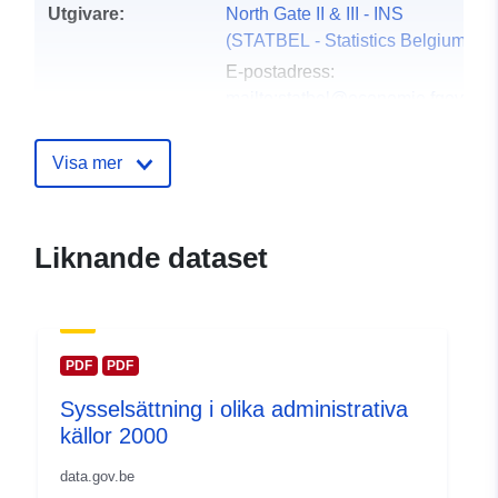
Utgivare:
North Gate II & III - INS
(STATBEL - Statistics Belgium)
E-postadress:
mailto:statbel@economie.fgov.be
Webbplats:
https://statbel.fgov.be/
Visa mer
Kontaktpunkter:
Statbel (Directorate General
Statistics - Statistics Belgium)
Liknande dataset
E-postadress:
mailto:statbel@economie.fgov.be
Webbadress:
https://statbel.fgov.be/fr
PDF
PDF
https://statbel.fgov.be/de
Sysselsättning i olika administrativa
https://statbel.fgov.be/en
källor 2000
https://statbel.fgov.be/nl
data.gov.be
Katalogregister:
Läggs till i data.europa.eu:
14