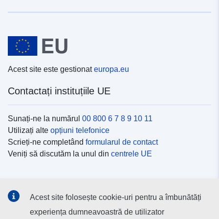
Acest site este gestionat
europa.eu
Contactați instituțiile UE
Sunați-ne la numărul
00 800 6 7 8 9 10 11
Utilizați alte
opțiuni telefonice
Scrieți-ne completând
formularul de contact
Veniți să discutăm la unul din
centrele UE
Platformele de comunicare socială
Acest site folosește cookie-uri pentru a îmbunătăți
Descoperiți canalele UE
pe rețelele sociale
experiența dumneavoastră de utilizator