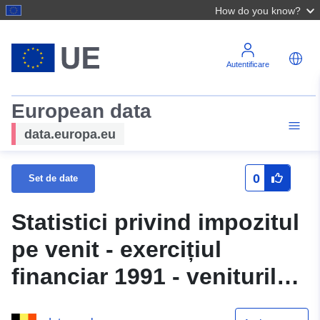
How do you know?
Autentificare
European data
data.europa.eu
0
Set de date
Statistici privind impozitul
pe venit - exercițiul
financiar 1991 - veniturile
din 1990: 1992 57