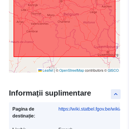
Leaflet
|
©
OpenStreetMap
contributors ©
GISCO
Informații suplimentare
keyboard_arrow_up
Pagina de
https://wiki.statbel.fgov.be/wiki/I
destinație: