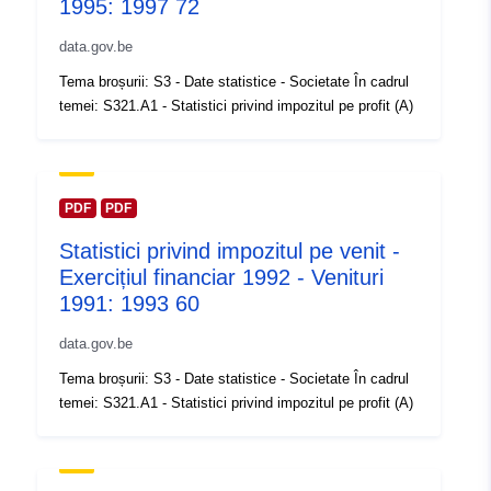
1995: 1997 72
https://statbel.fgov.be/nl
data.gov.be
Registru catalog:
Adăugat la data.europa.eu:
14 Feb
Tema broșurii: S3 - Date statistice - Societate În cadrul
2024
temei: S321.A1 - Statistici privind impozitul pe profit (A)
Informații actualizate la data a.eur
30 July 2026
Spațial:
Coordonate:
[ [ 2.54, 51.51 ],
PDF
PDF
[ 6.41, 51.51 ], [ 6.41, 49.49 ],
Statistici privind impozitul pe venit -
[ 2.54, 49.49 ], [ 2.54, 51.51 ]
Exercițiul financiar 1992 - Venituri
]
1991: 1993 60
Tip:
Polygon
data.gov.be
Identificatori:
Q12970#ID
Tema broșurii: S3 - Date statistice - Societate În cadrul
temei: S321.A1 - Statistici privind impozitul pe profit (A)
uriRef:
http://data.europa.eu/88u/dataset/
id