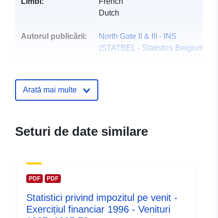
Limbi:
French
Dutch
Autorul publicării:
North Gate II & III - INS
(STATBEL - Statistics Belgium)
E-mail:
mailto:statbel@economie.fgov.be
Pagina principală:
Arată mai multe
https://statbel.fgov.be/
Puncte de
Statbel (Generaldirektion
Seturi de date similare
contact:
Statistik - Statistics Belgium)
E-mail:
mailto:statbel@economie.fgov.be
Adresă URL:
PDF
PDF
https://statbel.fgov.be/fr
Statistici privind impozitul pe venit -
https://statbel.fgov.be/en
Exercițiul financiar 1996 - Venituri
https://statbel.fgov.be/de