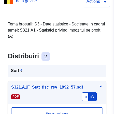
data.gov.be
Actions
Tema broșurii: S3 - Date statistice - Societate În cadrul
temei: S321.A1 - Statistici privind impozitul pe profit
(A)
Distribuiri
2
Sort
S321.A1F_Stat_fisc_rev_1992_57.pdf
-
PDF
0
Previzualizare