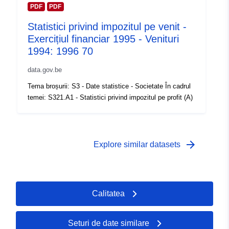
Drepturi de
public
PDF
PDF
acces:
Statistici privind impozitul pe venit -
Exercițiul financiar 1995 - Venituri
Acoperire
01 January 1992
1994: 1996 70
temporală:
 -
31 December 1992
data.gov.be
Tema broșurii: S3 - Date statistice - Societate În cadrul
temei: S321.A1 - Statistici privind impozitul pe profit (A)
arrow_forward
Explore similar datasets
Calitatea
Seturi de date similare