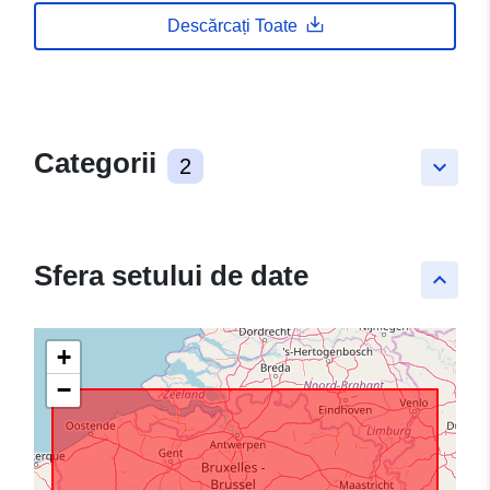
Descărcați Toate
Categorii
2
keyboard_arrow_down
Sfera setului de date
keyboard_arrow_up
+
−