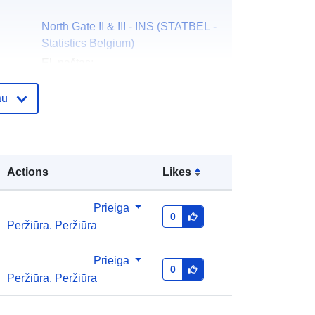
North Gate II & III - INS (STATBEL -
Statistics Belgium)
El. paštas:
mailto:statbel@economie.fgov.be
au
Pradinis puslapis:
https://statbel.fgov.be/
Statbel (Direction générale
Statistique - Statistics Belgium)
Actions
Likes
El. paštas:
mailto:statbel@economie.fgov.be
Prieiga
0
Peržiūra. Peržiūra
URL:
https://statbel.fgov.be/fr
https://statbel.fgov.be/de
https://statbel.fgov.be/nl
Prieiga
0
https://statbel.fgov.be/en
Peržiūra. Peržiūra
as:
Pridėta prie duomenų.europa.eu:
14 February