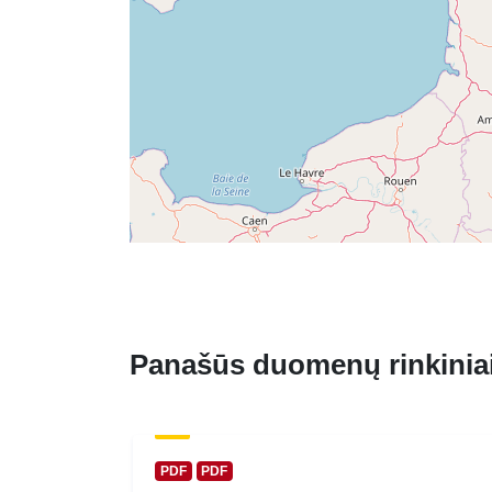
Panašūs duomenų rinkinia
PDF
PDF