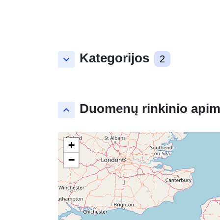
Kategorijos
keyboard_arrow_down
2
Duomenų rinkinio apim
keyboard_arrow_up
+
−