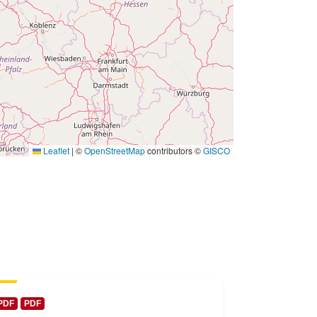
 -
31 December 1972
Leaflet
|
©
OpenStreetMap
contributors ©
GISCO
PDF
PDF