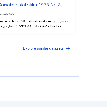
Socialinė statistika 1978 Nr. 3
ata.gov.be
rošiūros tema: S3 - Statistiniai duomenys - Įmonė
alyje „Tema“: S321.A4 – Socialinė statistika
arrow_forward
Explore similar datasets