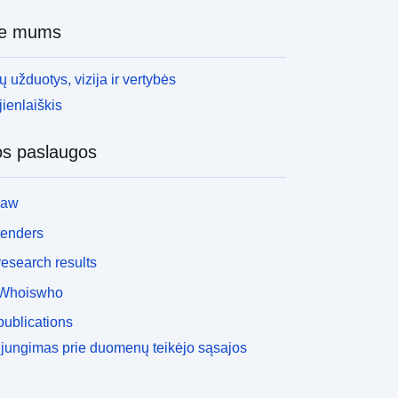
ie mums
 užduotys, vizija ir vertybės
ienlaiškis
os paslaugos
law
tenders
esearch results
Whoiswho
ublications
ijungimas prie duomenų teikėjo sąsajos