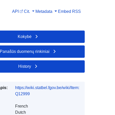
API
Cit.
Metadata
Embed
RSS
Kokybė
Panašūs duomenų rinkiniai
History
apis:
https://wiki.statbel.fgov.be/wiki/Item:
Q12999
French
Dutch