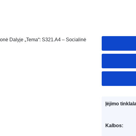
Įmonė Dalyje „Tema“: S321.A4 – Socialinė
Įėjimo tinklal
Kalbos: