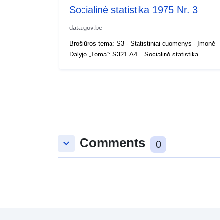
Socialinė statistika 1975 Nr. 3
data.gov.be
Brošiūros tema: S3 - Statistiniai duomenys - Įmonė
Dalyje „Tema“: S321.A4 – Socialinė statistika
Comments
keyboard_arrow_down
0