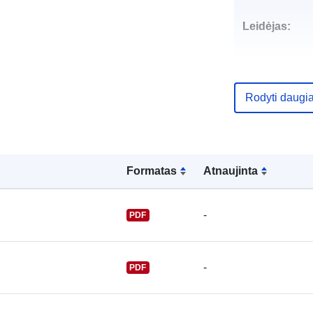
Leidėjas:
Rodyti daugi
Kontaktinis
punktas:
Formatas
Atnaujinta
-
PDF
-
PDF
Katalogo įraš