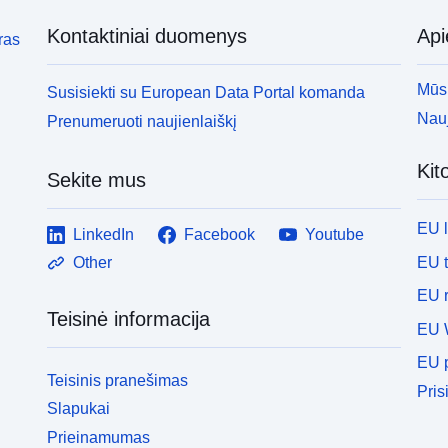
Kontaktiniai duomenys
Ap
ras
Mūsų
Susisiekti su European Data Portal komanda
Nauj
Prenumeruoti naujienlaiškį
Kit
Sekite mus
EU 
LinkedIn
Facebook
Youtube
EU 
Other
EU r
Teisinė informacija
EU 
EU p
Teisinis pranešimas
Pris
Slapukai
Prieinamumas