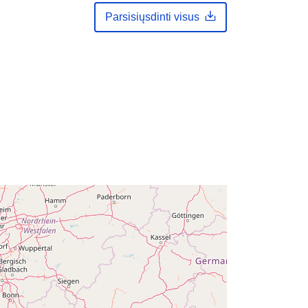
2024
Parsisiųsdinti visus
Atnaujinta informacija apie duomenis.europa.eu:
30 July 2026
Koordinatės:
[ [ 2.54, 51.51 ], [ 6.41,
51.51 ], [ 6.41, 49.49 ], [ 2.54, 49.49 ],
[ 2.54, 51.51 ] ]
Rūšis:
Polygon
i:
Q12999#ID
http://data.europa.eu/88u/dataset/q1
2999-id
ės:
public
01 January 1972