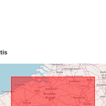
Erdviniai
duomenys:
tis
Identifikatoria
uriRef:
Prieigos teis
Laikotarpis: