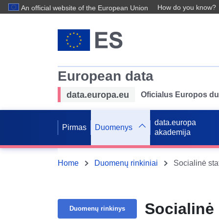
How do you know?
An official website of the European Union
European data
data.europa.eu
Oficialus Europos d
data.europa
Pirmas
Duomenys
akademija
Home
Duomenų rinkiniai
Socialinė sta
Socialinė 
Duomenų rinkinys