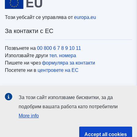
Този уебсайт се управлява от
europa.eu
За контакти с ЕС
Позвънете на
00 800 6 7 8 9 10 11
Използвайте други
тел. номера
Пишете ни чрез
формуляра за контакти
Посетете ни в
центровете на ЕС
Социални медии
За този сайт използваме бисквитки, за да
Вижте профили на ЕС в
социалните медии
подобрим вашата работа като потребители
More info
Институции и органи на ЕС
Accept all cookies