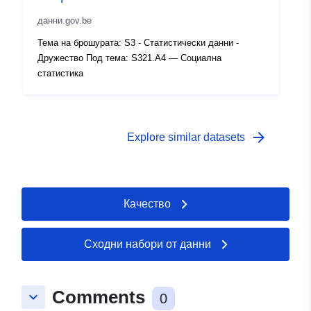
Права за
public
достъп:
данни.gov.be
Тема на брошурата: S3 - Статистически данни -
Времеви
01 January 1986
Дружество Под тема: S321.A4 — Социална
обхват:
 -
31 December 1986
статистика
arrow_forward
Explore similar datasets
Качество
Сходни набори от данни
Comments
keyboard_arrow_down
0