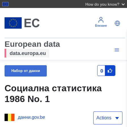
How do you know?
Влизане
European data
data.europa.eu
0
Набор от данни
Социална статистика
1986 No. 1
данни.gov.be
Actions