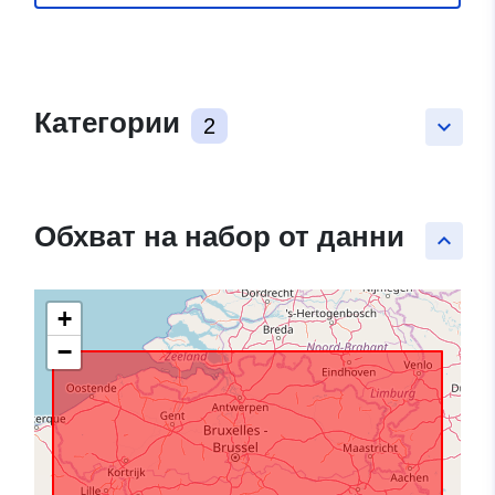
Категории
2
keyboard_arrow_down
Обхват на набор от данни
keyboard_arrow_up
+
−