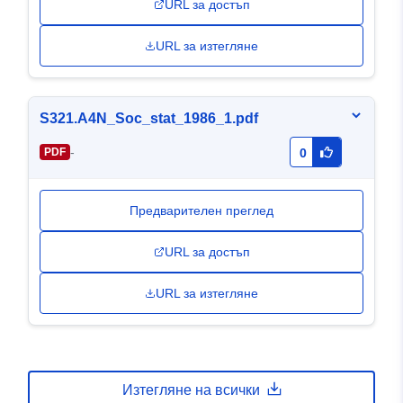
URL за достъп
URL за изтегляне
S321.A4N_Soc_stat_1986_1.pdf
-
PDF
0
Предварителен преглед
URL за достъп
URL за изтегляне
Изтегляне на всички