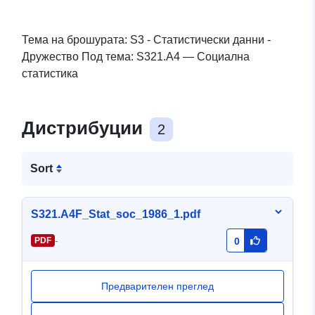
Тема на брошурата: S3 - Статистически данни -
Дружество Под тема: S321.A4 — Социална
статистика
Дистрибуции
2
Sort
S321.A4F_Stat_soc_1986_1.pdf
-
PDF
0
Предварителен преглед