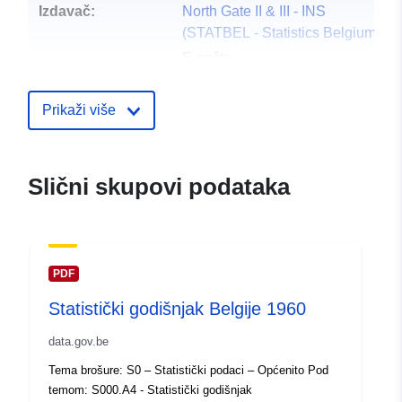
Izdavač:
North Gate II & III - INS
(STATBEL - Statistics Belgium)
E-pošta:
mailto:statbel@economie.fgov.be
Početna stranica:
Prikaži više
https://statbel.fgov.be/
Kontaktna točka:
Statbel (Directorate General
Slični skupovi podataka
Statistics - Statistics Belgium)
E-pošta:
mailto:statbel@economie.fgov.be
URL:
https://statbel.fgov.be/de
PDF
https://statbel.fgov.be/nl
Statistički godišnjak Belgije 1960
https://statbel.fgov.be/fr
https://statbel.fgov.be/en
data.gov.be
Tema brošure: S0 – Statistički podaci – Općenito Pod
Kataloški
Dodano u data.europa.eu:
14 Febr
temom: S000.A4 - Statistički godišnjak
registar:
2024