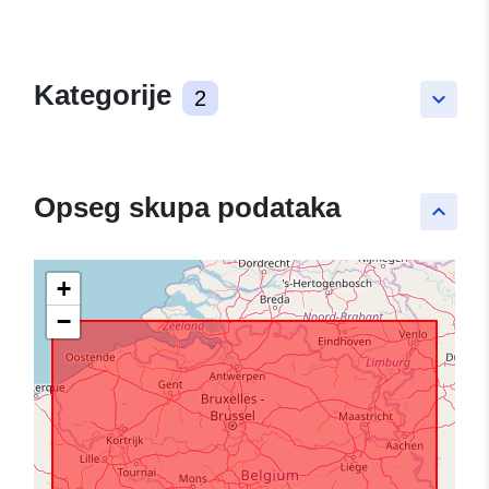
Kategorije
2
keyboard_arrow_down
Opseg skupa podataka
keyboard_arrow_up
+
−