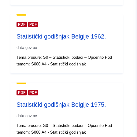
Ažurirano na temelju podataka.eu
30 July 2026
PDF
PDF
Prostorno:
Koordinate:
[ [ 2.54, 51.51 ], [
Statistički godišnjak Belgije 1962.
6.41, 51.51 ], [ 6.41, 49.49 ], [
2.54, 49.49 ], [ 2.54, 51.51 ] ]
data.gov.be
Tip:
Polygon
Tema brošure: S0 – Statistički podaci – Općenito Pod
temom: S000.A4 - Statistički godišnjak
Identifikatori:
Q13301#ID
uriRef:
http://data.europa.eu/88u/dataset/
id
PDF
PDF
Statistički godišnjak Belgije 1975.
Prava pristupa:
public
data.gov.be
Vremenska
01 January 1966
Tema brošure: S0 – Statistički podaci – Općenito Pod
pokrivenost:
 -
31 December 1966
temom: S000.A4 - Statistički godišnjak