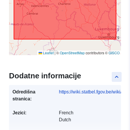
Leaflet
|
©
OpenStreetMap
contributors ©
GISCO
Dodatne informacije
keyboard_arrow_up
Odredišna
https://wiki.statbel.fgov.be/wiki/I
stranica:
Jezici:
French
Dutch