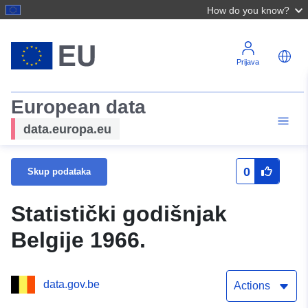
How do you know?
Prijava
European data
data.europa.eu
0
Skup podataka
Statistički godišnjak
Belgije 1966.
data.gov.be
Actions