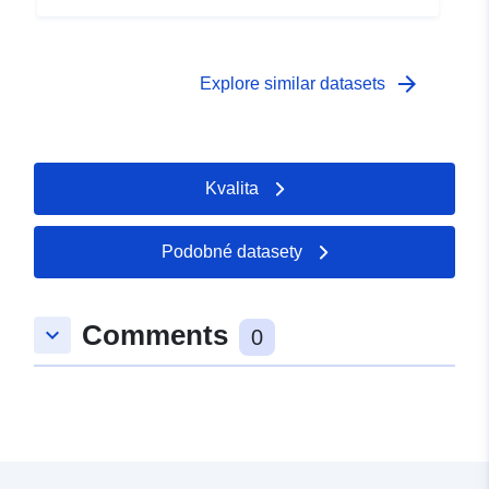
arrow_forward
Explore similar datasets
Kvalita
Podobné datasety
Comments
keyboard_arrow_down
0