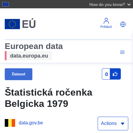
How do you know?
Prihlásiť
European data
data.europa.eu
0
Dataset
Štatistická ročenka
Belgicka 1979
data.gov.be
Actions