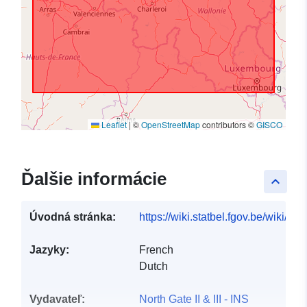
Leaflet
|
©
OpenStreetMap
contributors ©
GISCO
Ďalšie informácie
keyboard_arrow_up
Úvodná stránka:
https://wiki.statbel.fgov.be/wiki/I
Jazyky:
French
Dutch
Vydavateľ:
North Gate II & III - INS