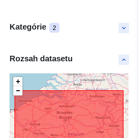
Kategórie
2
keyboard_arrow_down
Rozsah datasetu
keyboard_arrow_up
+
−