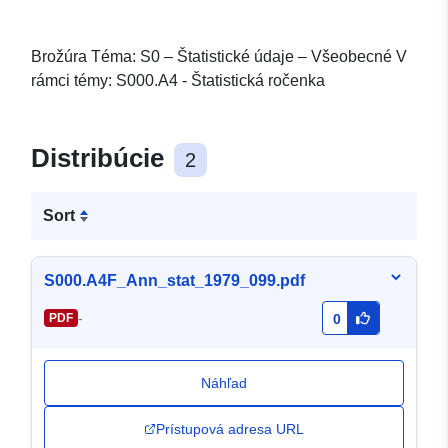
Brožúra Téma: S0 – Štatistické údaje – Všeobecné V
rámci témy: S000.A4 - Štatistická ročenka
Distribúcie
2
Sort
S000.A4F_Ann_stat_1979_099.pdf
-
PDF
0
Náhľad
Prístupová adresa URL