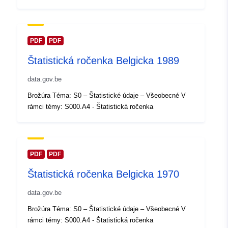
Aktualizované na základe údajov.
30 July 2026
PDF
PDF
Zemepisné
Súradnice:
[ [ 2.54, 51.51 ], [
Štatistická ročenka Belgicka 1989
pokrytie:
6.41, 51.51 ], [ 6.41, 49.49 ], [
2.54, 49.49 ], [ 2.54, 51.51 ] ]
data.gov.be
Typ:
Polygon
Brožúra Téma: S0 – Štatistické údaje – Všeobecné V
rámci témy: S000.A4 - Štatistická ročenka
Identifikátory:
Q13313#ID
uriRef:
http://data.europa.eu/88u/dataset/
id
PDF
PDF
Štatistická ročenka Belgicka 1970
Prístupové práva:
public
data.gov.be
Časové pokrytie:
01 January 1979
Brožúra Téma: S0 – Štatistické údaje – Všeobecné V
 -
31 December 1979
rámci témy: S000.A4 - Štatistická ročenka