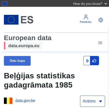
How do you know?
Pieteikties
European data
data.europa.eu
0
Datu kopa
Beļģijas statistikas
gadagrāmata 1985
data.gov.be
Actions