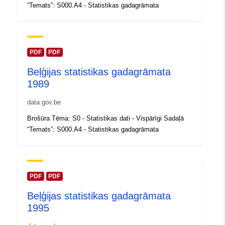
Jaunākā informācija par Data.euro
“Temats”: S000.A4 - Statistikas gadagrāmata
30 July 2026
Ģeogrāfiskā
Koordinātes:
[ [ 2.54, 51.51 ],
atrašanās vieta:
[ 6.41, 51.51 ], [ 6.41, 49.49 ],
PDF
PDF
[ 2.54, 49.49 ], [ 2.54, 51.51 ]
Beļģijas statistikas gadagrāmata
]
1989
Tips:
Polygon
data.gov.be
Identifikatori:
Q13319#ID
Brošūra Tēma: S0 - Statistikas dati - Vispārīgi Sadaļā
“Temats”: S000.A4 - Statistikas gadagrāmata
uriRef:
http://data.europa.eu/88u/dataset/
id
Piekļuves
public
PDF
PDF
tiesības:
Beļģijas statistikas gadagrāmata
1995
Periods:
01 January 1985