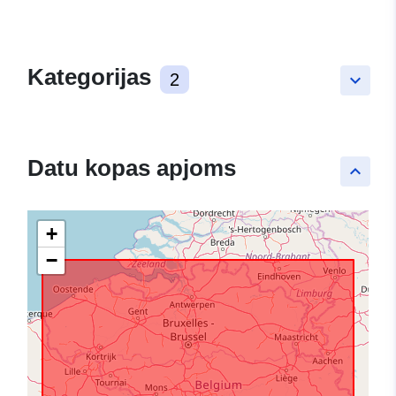
Kategorijas
2
keyboard_arrow_down
Datu kopas apjoms
keyboard_arrow_up
+
−