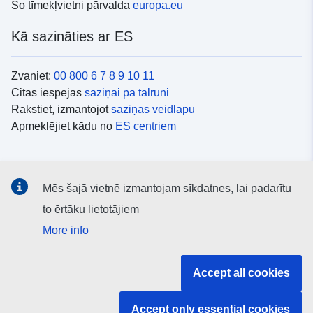
Šo tīmekļvietni pārvalda
europa.eu
Kā sazināties ar ES
Zvaniet:
00 800 6 7 8 9 10 11
Citas iespējas
saziņai pa tālruni
Rakstiet, izmantojot
saziņas veidlapu
Apmeklējiet kādu no
ES centriem
Sociālie mediji
Mēs šajā vietnē izmantojam sīkdatnes, lai padarītu
ES konti
sociālajos medijos
to ērtāku lietotājiem
More info
ES iestādes un struktūras
Accept all cookies
Meklēt visas ES iestādes un struktūras
Accept only essential cookies