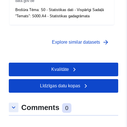
 -
31 December 1985
data.gov.be
Brošūra Tēma: S0 - Statistikas dati - Vispārīgi Sadaļā
“Temats”: S000.A4 - Statistikas gadagrāmata
arrow_forward
Explore similar datasets
Kvalitāte
Līdzīgas datu kopas
Comments
keyboard_arrow_down
0