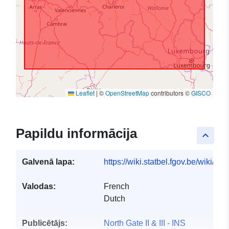
Leaflet
|
©
OpenStreetMap
contributors ©
GISCO
Papildu informācija
keyboard_arrow_up
Galvenā lapa:
https://wiki.statbel.fgov.be/wiki/I
Valodas:
French
Dutch
Publicētājs:
North Gate II & III - INS