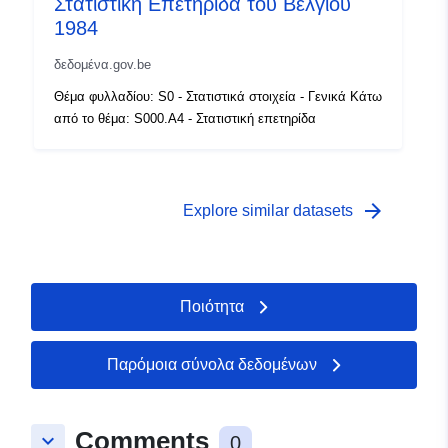
Στατιστική Επετηρίδα του Βελγίου
Δικαιώματα
public
1984
πρόσβασης:
δεδομένα.gov.be
Χρονική κάλυψη:
01 January 1987
Θέμα φυλλαδίου: S0 - Στατιστικά στοιχεία - Γενικά Κάτω
 -
31 December 1987
από το θέμα: S000.A4 - Στατιστική επετηρίδα
arrow_forward
Explore similar datasets
Ποιότητα
Παρόμοια σύνολα δεδομένων
Comments
keyboard_arrow_down
0