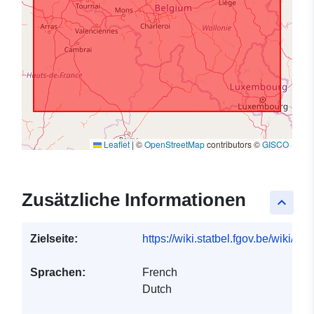
Leaflet
|
©
OpenStreetMap
contributors ©
GISCO
Zusätzliche Informationen
keyboard_arrow_up
Zielseite:
https://wiki.statbel.fgov.be/wiki/I
Sprachen:
French
Dutch