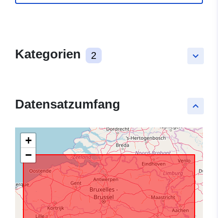
Kategorien
2
keyboard_arrow_down
Datensatzumfang
keyboard_arrow_up
+
−