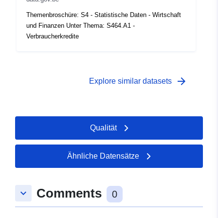
Themenbroschüre: S4 - Statistische Daten - Wirtschaft
und Finanzen Unter Thema: S464.A1 -
Verbraucherkredite
arrow_forward
Explore similar datasets
Qualität
Ähnliche Datensätze
Comments
keyboard_arrow_down
0