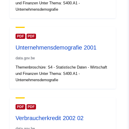
Aktualisiert auf data.europa.eu:
und Finanzen Unter Thema: S400.A1 -
30 July 2026
Unternehmensdemografie
Gebiet:
Koordinaten:
[ [ 2.54, 51.51 ],
[ 6.41, 51.51 ], [ 6.41, 49.49 ],
[ 2.54, 49.49 ], [ 2.54, 51.51 ]
PDF
PDF
]
Unternehmensdemografie 2001
Typ:
Polygon
data.gov.be
Identifikatoren:
Q13349#ID
Themenbroschüre: S4 - Statistische Daten - Wirtschaft
und Finanzen Unter Thema: S400.A1 -
uriRef:
http://data.europa.eu/88u/dataset/
Unternehmensdemografie
id
Zugangsrechte:
public
PDF
PDF
Zeitliche
01 January 2002
Verbraucherkredit 2002 02
Abdeckung:
 -
31 December 2002
data.gov.be