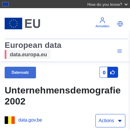
How do you know?
Anmelden
European data
data.europa.eu
0
Datensatz
Unternehmensdemografie
2002
data.gov.be
Actions